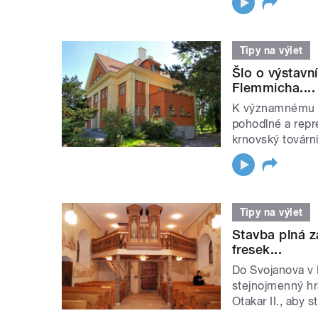
Tipy na výlet
Šlo o výstavní
Flemmicha....
K významnému sp
pohodlné a repre
krnovský továrn
Tipy na výlet
Stavba plná z
fresek...
Do Svojanova v 
stejnojmenný hra
Otakar II., aby s