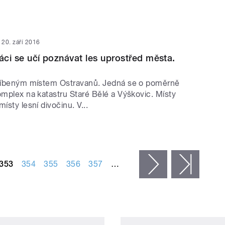
20. září 2016
láci se učí poznávat les uprostřed města.
blíbeným místem Ostravanů. Jedná se o poměrně
omplex na katastru Staré Bělé a Výškovic. Místy
ísty lesní divočinu. V...
353
354
355
356
357
…
následující ›
posled