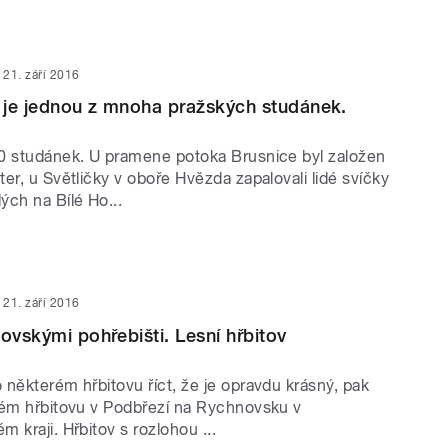
21. září 2016
ř je jednou z mnoha pražských studánek.
0 studánek. U pramene potoka Brusnice byl založen
er, u Světličky v oboře Hvězda zapalovali lidé svíčky
ých na Bílé Ho...
21. září 2016
dovskými pohřebišti. Lesní hřbitov
některém hřbitovu říct, že je opravdu krásný, pak
kém hřbitovu v Podbřezí na Rychnovsku v
 kraji. Hřbitov s rozlohou ...