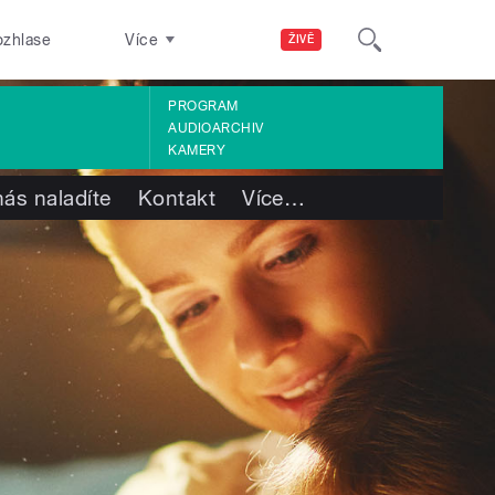
ozhlase
Více
ŽIVĚ
PROGRAM
AUDIOARCHIV
KAMERY
nás naladíte
Kontakt
Více
…