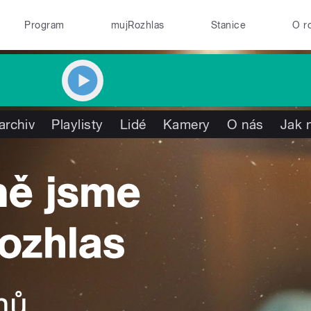
Program
mujRozhlas
Stanice
O r
archiv
Playlisty
Lidé
Kamery
O nás
Jak 