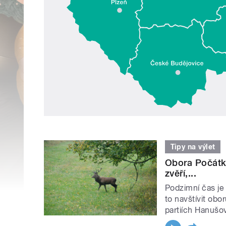
Tipy na výlet
Obora Počátka
zvěří,...
Podzimní čas je s
to navštívit ob
partiích Hanušov