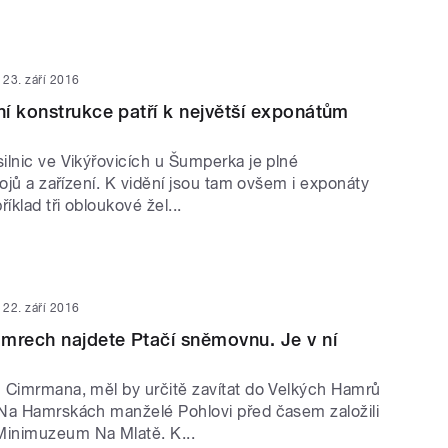
23. září 2016
í konstrukce patří k největší exponátům
ilnic ve Vikýřovicích u Šumperka je plné
rojů a zařízení. K vidění jsou tam ovšem i exponáty
íklad tři obloukové žel...
22. září 2016
mrech najdete Ptačí sněmovnu. Je v ní
 Cimrmana, měl by určitě zavítat do Velkých Hamrů
Na Hamrskách manželé Pohlovi před časem založili
inimuzeum Na Mlatě. K...