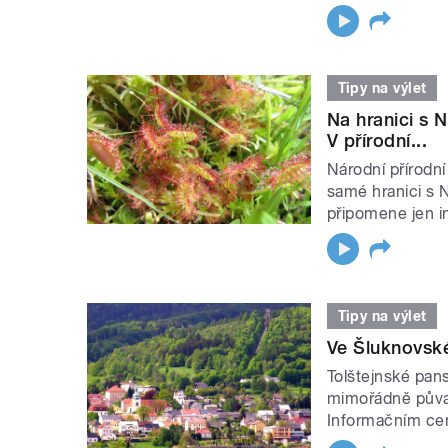
Tipy na výlet
Na hranici s 
V přírodní...
Národní přírodn
samé hranici s 
připomene jen i
Tipy na výlet
Ve Šluknovsk
Tolštejnské pan
mimořádně půvab
Informačním cent