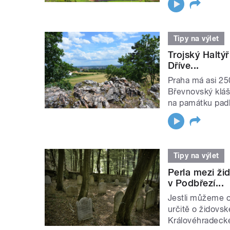
Tipy na výlet
Trojský Haltý
Dříve...
Praha má asi 25
Břevnovský klášt
na památku padl
Tipy na výlet
Perla mezi ži
v Podbřezí...
Jestli můžeme o 
určitě o židovs
Královéhradeckém