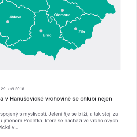
29. září 2016
 v Hanušovické vrchovině se chlubí nejen
pojený s myslivostí. Jelení říje se blíží, a tak stojí za
oru jménem Počátka, která se nachází ve vrcholových
ické v...