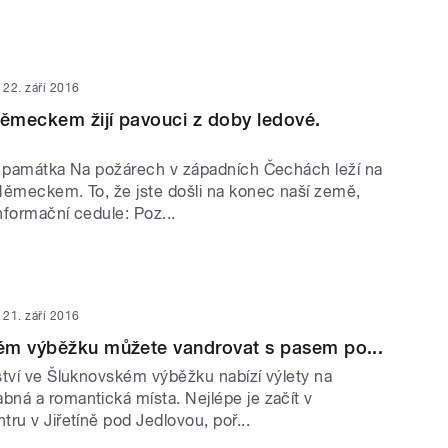
22. září 2016
Německem žijí pavouci z doby ledové.
í památka Na požárech v západních Čechách leží na
Německem. To, že jste došli na konec naší země,
nformační cedule: Poz...
21. září 2016
ém výběžku můžete vandrovat s pasem po...
ství ve Šluknovském výběžku nabízí výlety na
ná a romantická místa. Nejlépe je začít v
ru v Jiřetíně pod Jedlovou, poř...