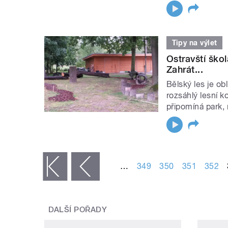
Tipy na výlet
Ostravští ško
Zahrát...
Bělský les je o
rozsáhlý lesní k
připomíná park, m
STRÁNKY
…
349
350
351
352
« první
‹ předchozí
DALŠÍ POŘADY