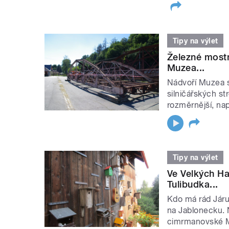
Tipy na výlet
Železné mostn
Muzea...
Nádvoří Muzea s
silničářských st
rozměrnější, např
Tipy na výlet
Ve Velkých Ha
Tulibudka...
Kdo má rád Járu
na Jablonecku. 
cimrmanovské M