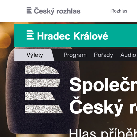
Přejít k hlavnímu obsahu
iRozhlas
Výlety
Program
Pořady
Audio