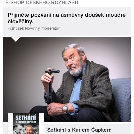
E-SHOP ČESKÉHO ROZHLASU
Přijměte pozvání na úsměvný doušek moudré
člověčiny.
František Novotný, moderátor
Setkání s Karlem Čapkem