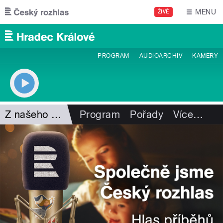
Přejít k hlavnímu obsahu
MENU
ŽIVĚ
PROGRAM
AUDIOARCHIV
KAMERY
Z našeho vysílání
Program
Pořady
Více
…