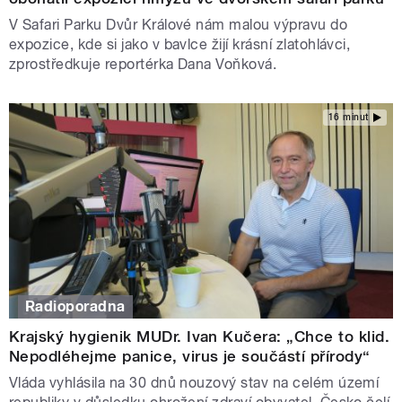
V Safari Parku Dvůr Králové nám malou výpravu do
expozice, kde si jako v bavlce žijí krásní zlatohlávci,
zprostředkuje reportérka Dana Voňková.
16 minut
Radioporadna
Krajský hygienik MUDr. Ivan Kučera: „Chce to klid.
Nepodléhejme panice, virus je součástí přírody“
Vláda vyhlásila na 30 dnů nouzový stav na celém území