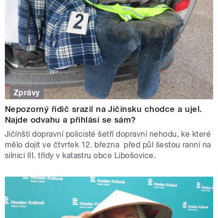
Zprávy
Nepozorný řidič srazil na Jičínsku chodce a ujel.
Najde odvahu a přihlásí se sám?
Jičínští dopravní policisté šetří dopravní nehodu, ke které
mělo dojít ve čtvrtek 12. března před půl šestou ranní na
silnici III. třídy v katastru obce Libošovice.