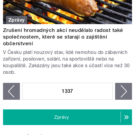
Zprávy
Zrušení hromadných akcí neudělalo radost také
společnostem, které se starají o zajištění
občerstvení
V Česku platí nouzový stav, lidé nemohou do zábavních
zařízení, posiloven, solárií, na sportoviště nebo na
koupaliště. Zakázány jsou také akce s účastí více než 30
osob.
STRÁNKY
1337
n
zí
Zprávy