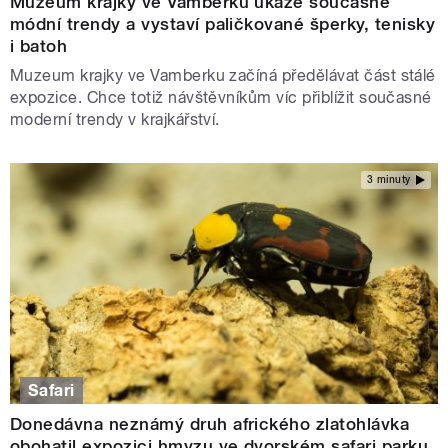
Muzeum krajky ve Vamberku ukáže současné
módní trendy a vystaví paličkované šperky, tenisky
i batoh
Muzeum krajky ve Vamberku začíná předělávat část stálé
expozice. Chce totiž návštěvníkům víc přiblížit současné
moderní trendy v krajkářství.
3 minuty
Safari
Donedávna neznámý druh afrického zlatohlávka
obohatil expozici hmyzu ve dvorském safari parku