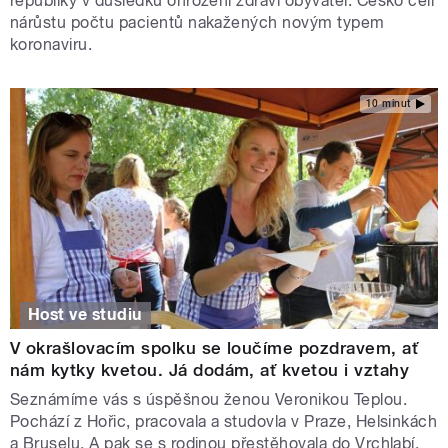
republiky v důsledku ohrožení zdraví obyvatel. Česko čelí
nárůstu počtu pacientů nakažených novým typem
koronaviru.
10 minut
Host ve studiu
V okrašlovacím spolku se loučíme pozdravem, ať
nám kytky kvetou. Já dodám, ať kvetou i vztahy
Seznámíme vás s úspěšnou ženou Veronikou Teplou.
Pochází z Hořic, pracovala a studovla v Praze, Helsinkách
a Bruselu. A pak se s rodinou přestěhovala do Vrchlabí.