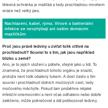
tělesná schránka je maličká a tedy prochladnou mnohem
snáze než velký pes.
Nachlazení, kašel, rýma. Virové a bakteriální
infekce se nevyhýbají ani našim domácím
mazlíčkům
Proč jsou právě ledviny u zvířat tolik citlivé na
prochladnutí? Souvisí to s tím, jak jsou například
blízko u země?
Ano, je to jejich uložení u páteře, stejně jako u lidí. To
znamená, že prochladnutí tohoto orgánu je snazší,
protože není tolik obalený tukem. A dost často s tím
souvisí i prochladnutí dolních močových cest, tedy
močového měchýře. Pokud tam proběhne nějaké
infekční onemocnění a není včas odhaleno nebo dobře
zaléčeno, může pokračovat a dál poškozovat ledviny.