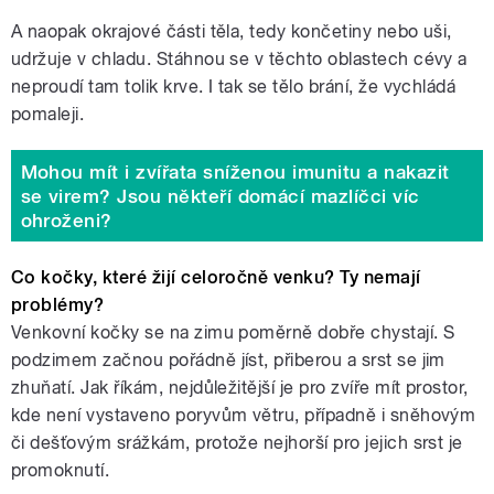
A naopak okrajové části těla, tedy končetiny nebo uši,
udržuje v chladu. Stáhnou se v těchto oblastech cévy a
neproudí tam tolik krve. I tak se tělo brání, že vychládá
pomaleji.
Mohou mít i zvířata sníženou imunitu a nakazit
se virem? Jsou někteří domácí mazlíčci víc
ohroženi?
Co kočky, které žijí celoročně venku? Ty nemají
problémy?
Venkovní kočky se na zimu poměrně dobře chystají. S
podzimem začnou pořádně jíst, přiberou a srst se jim
zhuňatí. Jak říkám, nejdůležitější je pro zvíře mít prostor,
kde není vystaveno poryvům větru, případně i sněhovým
či dešťovým srážkám, protože nejhorší pro jejich srst je
promoknutí.