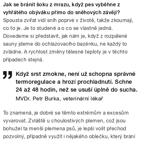
Jak se bránit šoku z mrazu, když pes vyběhne z
vyhřátého obýváku přímo do sněhových závějí?
Spousta zvířat vidí sníh poprvé v životě, takže zkoumají,
co to je. Je to studené a o co se vlastně jedná.
Dovedeme si představit, jak nám je, když z rozpálené
sauny jdeme do ochlazovacího bazénku, ne každý to
zvládne. A rychlost změny tělesné teploty je v těchto
případech stejná.
Když srst zmokne, není už schopna správné
termoregulace a hrozí prochladnutí. Schne
24 až 48 hodin, než se usuší úplně do sucha.
MVDr. Petr Burka, veterinární lékař
To znamená, je dobré se těmto extrémům a excesům
vyvarovat. Zvláště u choulostivých plemen, což jsou
bohužel ta menší plemena psů, je lepší volit přechod
pozvolný, případně využít i nějakého oblečku, který brání