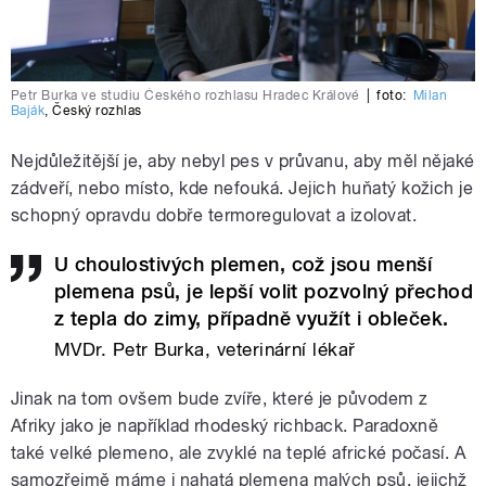
Petr Burka ve studiu Českého rozhlasu Hradec Králové
|
foto:
Milan
Baják
,
Český rozhlas
Nejdůležitější je, aby nebyl pes v průvanu, aby měl nějaké
zádveří, nebo místo, kde nefouká. Jejich huňatý kožich je
schopný opravdu dobře termoregulovat a izolovat.
U choulostivých plemen, což jsou menší
plemena psů, je lepší volit pozvolný přechod
z tepla do zimy, případně využít i obleček.
MVDr. Petr Burka, veterinární lékař
Jinak na tom ovšem bude zvíře, které je původem z
Afriky jako je například rhodeský richback. Paradoxně
také velké plemeno, ale zvyklé na teplé africké počasí. A
samozřejmě máme i nahatá plemena malých psů, jejichž