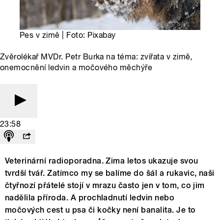
Pes v zimě | Foto: Pixabay
Zvěrolékař MVDr. Petr Burka na téma: zvířata v zimě,
onemocnění ledvin a močového měchýře
23:58
Veterinární radioporadna. Zima letos ukazuje svou
tvrdší tvář. Zatímco my se balíme do šál a rukavic, naši
čtyřnozí přátelé stojí v mrazu často jen v tom, co jim
nadělila příroda. A prochladnutí ledvin nebo
močových cest u psa či kočky není banalita. Je to