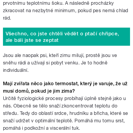
prvotnímu teplotnímu šoku. A následně procházky
zkracovat na nezbytné minimum, pokud pes nemá chlad
rád.
Všechno, co jste chtěli vědět o ptačí chřipce,
ale báli jste se zeptat
Jsou ale naopak psi, kteří zimu milují, prostě jsou ve
sněhu rádi a užívají si pobyt venku. Je to hodně
individuální.
Mají zvířata něco jako termostat, který je varuje, že už
musí domů, pokud je jim zima?
Určitě fyziologické procesy probíhají úplně stejně jako u
nás. Obecně se tělo snaží zkoncentrovat teplotu do
středu. Tedy do oblastí srdce, hrudníku a břicha, které se
snaží udržet v optimální teplotě. Pomáhá mu tomu srst,
pomáhá i podkožní a viscerální tuk.