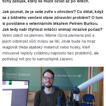
tichý zabiják, který se může ozvat až po letech.
Jak poznat, že je vaše zvíře v ohrožení? Co dělat, když
se z běžného venčení stane zdravotní problém? O tom
si povídáme s veterinárním lékařem Petrem Burkou.
Jak tedy naši čtyřnozí miláčci vnímají mrazivé počasí?
Velmi záleží na plemeni. Máme různá plemena psů a
jejich odolnost vůči mrazu se liší. Jinak bude na mráz
reagovat třeba aljašský malamut nebo husky, kteří
mínusové teploty zvládnou naprosto bez problémů, ale
potřebují mít pro to samozřejmě zázemí.