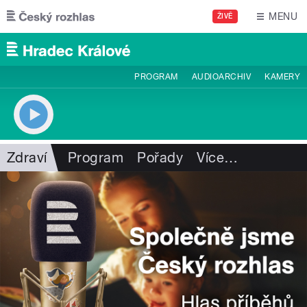
Přejít k hlavnímu obsahu
MENU
ŽIVĚ
PROGRAM
AUDIOARCHIV
KAMERY
Zdraví
Program
Pořady
Více
…