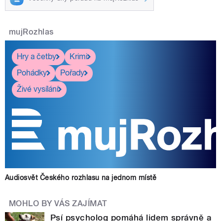
mujRozhlas
Hry a četby
Krimi
Pohádky
Pořady
Živé vysílání
Audiosvět Českého rozhlasu na jednom místě
MOHLO BY VÁS ZAJÍMAT
Psí psycholog pomáhá lidem správně a