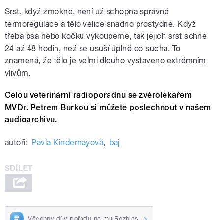
Srst, když zmokne, není už schopna správné
termoregulace a tělo velice snadno prostydne. Když
třeba psa nebo kočku vykoupeme, tak jejich srst schne
24 až 48 hodin, než se usuší úplně do sucha. To
znamená, že tělo je velmi dlouho vystaveno extrémním
vlivům.
Celou veterinární radioporadnu se zvěrolékařem
MVDr. Petrem Burkou si můžete poslechnout v našem
audioarchivu.
autoři:
Pavla Kindernayová
,
baj
Všechny díly pořadu na mujRozhlas