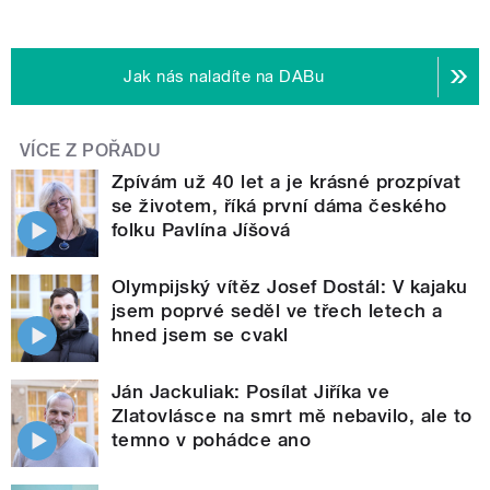
Jak nás naladíte na DABu
VÍCE Z POŘADU
Zpívám už 40 let a je krásné prozpívat
se životem, říká první dáma českého
folku Pavlína Jíšová
Olympijský vítěz Josef Dostál: V kajaku
jsem poprvé seděl ve třech letech a
hned jsem se cvakl
Ján Jackuliak: Posílat Jiříka ve
Zlatovlásce na smrt mě nebavilo, ale to
temno v pohádce ano