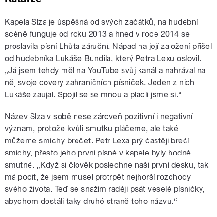
Kapela Slza je úspěšná od svých začátků, na hudební
scéně funguje od roku 2013 a hned v roce 2014 se
proslavila písní Lhůta záruční. Nápad na její založení přišel
od hudebníka Lukáše Bundila, který Petra Lexu oslovil.
„Já jsem tehdy měl na YouTube svůj kanál a nahrával na
něj svoje covery zahraničních písniček. Jeden z nich
Lukáše zaujal. Spojil se se mnou a plácli jsme si.“
Název Slza v sobě nese zároveň pozitivní i negativní
význam, protože kvůli smutku pláčeme, ale také
můžeme smíchy brečet. Petr Lexa prý častěji brečí
smíchy, přesto jeho první písně v kapele byly hodně
smutné. „Když si člověk poslechne naši první desku, tak
má pocit, že jsem musel protrpět nejhorší rozchody
svého života. Teď se snažím raději psát veselé písničky,
abychom dostáli taky druhé straně toho názvu.“