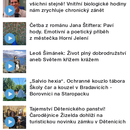
všichni stejně! Vnitřní biologické hodiny
nám zrychluje chronický zánět
Četba z románu Jana Štiftera: Paví
hody. Emotivní a poetický příběh
z městečka Horní Jelení
Leoš Šimánek: Život plný dobrodružství
aneb Světem křížem krážem
„Salvio hexia“. Ochranné kouzlo tábora
Školy čar a kouzel v Bradavicích -
Borovnici na Staropacku
Tajemství Dětenického panství!
Čarodějnice Žizelda dohlíží na
turistickou novinku zámku v Dětenicích