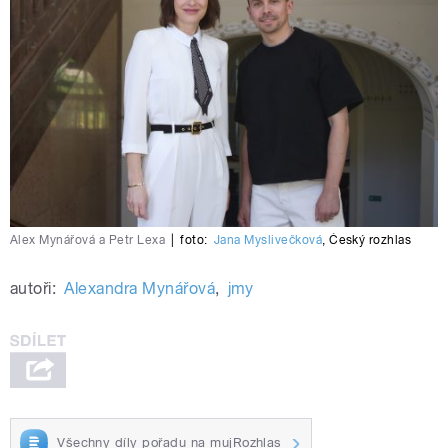
Alex Mynářová a Petr Lexa
|
foto:
Jana Myslivečková
,
Český rozhlas
autoři:
Alexandra Mynářová
,
jmy
Všechny díly pořadu na mujRozhlas