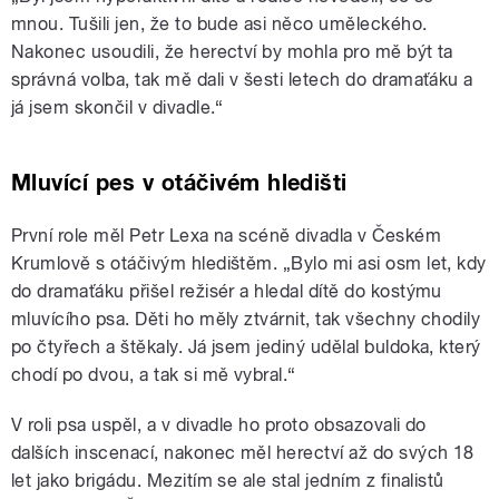
mnou. Tušili jen, že to bude asi něco uměleckého.
Nakonec usoudili, že herectví by mohla pro mě být ta
správná volba, tak mě dali v šesti letech do dramaťáku a
já jsem skončil v divadle.“
Mluvící pes v otáčivém hledišti
První role měl Petr Lexa na scéně divadla v Českém
Krumlově s otáčivým hledištěm. „Bylo mi asi osm let, kdy
do dramaťáku přišel režisér a hledal dítě do kostýmu
mluvícího psa. Děti ho měly ztvárnit, tak všechny chodily
po čtyřech a štěkaly. Já jsem jediný udělal buldoka, který
chodí po dvou, a tak si mě vybral.“
V roli psa uspěl, a v divadle ho proto obsazovali do
dalších inscenací, nakonec měl herectví až do svých 18
let jako brigádu. Mezitím se ale stal jedním z finalistů