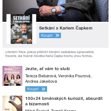
Setkání s Karlem Čapkem
Koupit
Literární fikce, pokus přiblížit literární nadsázkou spisovatele,
filozofa, ale hlavně člověka Karla Čapka trochu jinou formou.
Jezte, ať vám to sluší
Tereza Bebarová, Veronika Pourová,
Andrea Jakešová
Koupit
100+24 brněnských kuriozit, absurdit
a bizarností