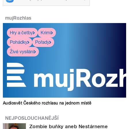
mujRozhlas
Hry a četby
Krimi
Pohádky
Pořady
Živé vysílání
Audiosvět Českého rozhlasu na jednom místě
NEJPOSLOUCHANĚJŠÍ
Zombie buňky aneb Nestárneme