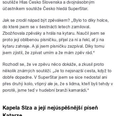
soutěže Hlas Česko Slovenska a dvojnásobným
účastníkem soutěže Česko hledá SuperStar.
Jak se zrodil nápad být zpěvákem? „Bylo to díky holce,
do které jsem se v šestnácti letech zamiloval.
Zbožňovala zpěváky a hrála na kytaru. Naučil jsem se
proto její oblíbenou písníčku, přijel za ní a řekl, ať ji na
kytaru zahraje. A já jsem písničku zazpíval. Díky tomu
jsem zjistil, že zpívat umím a že mám zpěv rád.“
Rozhodl se, že ve zpěvu něco dokáže, a zkusil proto
několik známých soutěží. „Je to nejsnazší cesta, když to
dobře dopadne. V SuperStar jsem se sice nedostal ani
přes druhý kolo, vtipný ale je, že s lidma, kteří byli tehdy v
porotě, jsme teď v hudební branži kamarádi.“
Kapela Slza a její nejúspěšnější píseň
Katarze