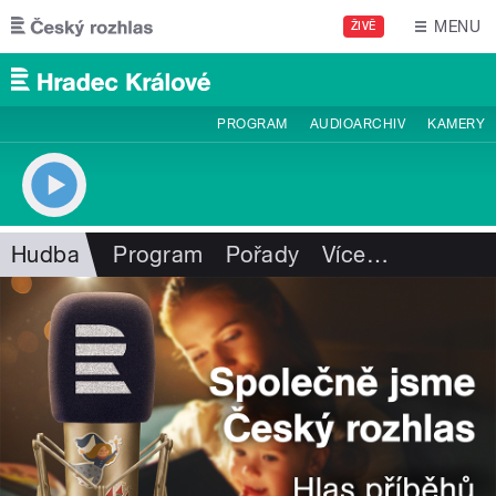
Přejít k hlavnímu obsahu
MENU
ŽIVĚ
PROGRAM
AUDIOARCHIV
KAMERY
Hudba
Program
Pořady
Více
…