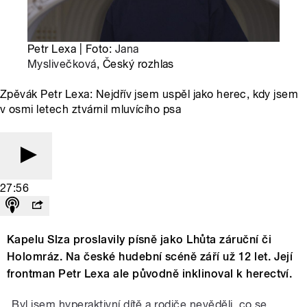
Petr Lexa | Foto:
Jana
Myslivečková
, Český rozhlas
Zpěvák Petr Lexa: Nejdřív jsem uspěl jako herec, kdy jsem
v osmi letech ztvárnil mluvícího psa
27:56
Kapelu Slza proslavily písně jako Lhůta záruční či
Holomráz. Na české hudební scéně září už 12 let. Její
frontman Petr Lexa ale původně inklinoval k herectví.
„Byl jsem hyperaktivní dítě a rodiče nevěděli, co se