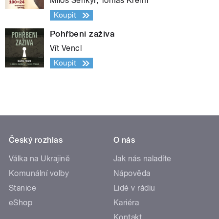
Miloš Šenkýř, Tomáš Kremr
Koupit
Pohřbeni zaživa
Vít Vencl
Koupit
Český rozhlas
O nás
Válka na Ukrajině
Jak nás naladíte
Komunální volby
Nápověda
Stanice
Lidé v rádiu
eShop
Kariéra
Kontakt