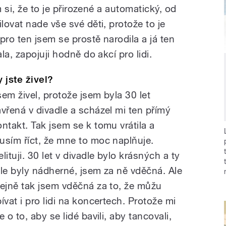
m si, že to je přirozené a automatický, od
ovat nade vše své děti, protože to je
pro ten jsem se prostě narodila a já ten
a, zapojuji hodně do akcí pro lidi.
y jste živel?
sem živel, protože jsem byla 30 let
avřená v divadle a scházel mi ten přímý
ontakt. Tak jsem se k tomu vrátila a
usím říct, že mne to moc naplňuje.
lituji. 30 let v divadle bylo krásných a ty
ole byly nádherné, jsem za ně vděčná. Ale
tejně tak jsem vděčná za to, že můžu
pívat i pro lidi na koncertech. Protože mi
e o to, aby se lidé bavili, aby tancovali,