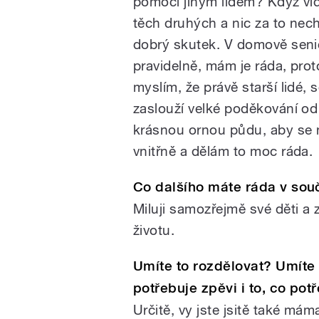
pomoci jiným lidem? Když vi
těch druhých a nic za to nec
dobrý skutek. V domově seni
pravidelně, mám je ráda, prot
myslím, že právě starší lidé, s
zaslouží velké poděkování od 
krásnou ornou půdu, aby se 
vnitřně a dělám to moc ráda.
Co dalšího máte ráda v so
Miluji samozřejmě své děti a 
životu.
Umíte to rozdělovat? Umíte t
potřebuje zpěvi i to, co potř
Určitě, vy jste jsitě také m