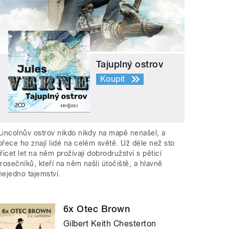
Tajuplný ostrov
Koupit
Lincolnův ostrov nikdo nikdy na mapě nenašel, a
přece ho znají lidé na celém světě. Už déle než sto
třicet let na něm prožívají dobrodružství s pěticí
trosečníků, kteří na něm našli útočiště, a hlavně
nejedno tajemství.
6x Otec Brown
Gilbert Keith Chesterton