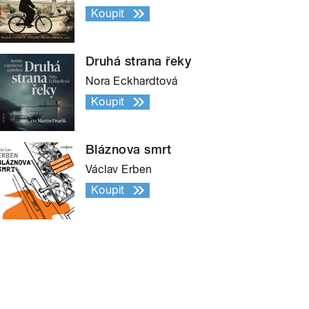
Koupit
Druhá strana řeky
Nora Eckhardtová
Koupit
Bláznova smrt
Václav Erben
Koupit