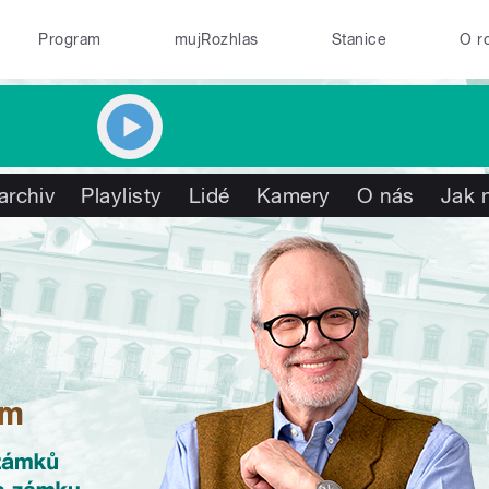
Program
mujRozhlas
Stanice
O r
archiv
Playlisty
Lidé
Kamery
O nás
Jak 