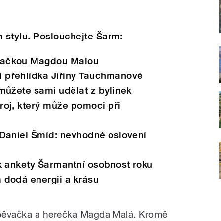
 stylu. Poslouchejte Šarm:
vačkou Magdou Malou
 přehlídka Jiřiny Tauchmanové
 můžete sami udělat z bylinek
roj, který může pomoci při
 Daniel Šmíd: nevhodné oslovení
ík ankety Šarmantní osobnost roku
 dodá energii a krásu
zpěvačka a herečka Magda Malá. Kromě