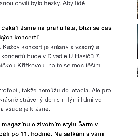
anou chvíli bylo hezky. Aby lidé
 čeká? Jsme na prahu léta, blíží se čas
kých koncertů.
. Každý koncert je krásný a vzácný a
h koncertů bude v Divadle U Hasičů 7.
ičkou Křížkovou, na to se moc těším.
rofobii, takže nemůžu do letadla. Ale pro
krásně strávený den s milými lidmi ve
 a všude je krásně.
 magazínu o životním stylu Šarm v
děli po 11. hodině. Na setkání s vámi