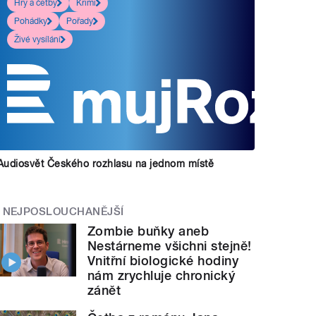
Hry a četby
Krimi
Pohádky
Pořady
Živé vysílání
Audiosvět Českého rozhlasu na jednom místě
NEJPOSLOUCHANĚJŠÍ
Zombie buňky aneb
Nestárneme všichni stejně!
Vnitřní biologické hodiny
nám zrychluje chronický
zánět