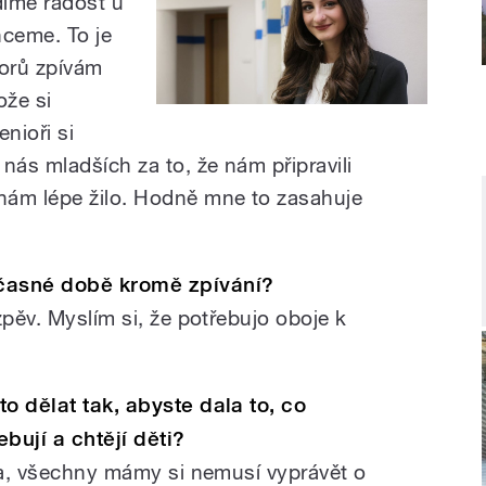
díme radost u
hceme. To je
orů zpívám
ože si
enioři si
nás mladších za to, že nám připravili
nám lépe žilo. Hodně mne to zasahuje
učasné době kromě zpívání?
zpěv. Myslím si, že potřebujo oboje k
o dělat tak, abyste dala to, co
ebují a chtějí děti?
áma, všechny mámy si nemusí vyprávět o