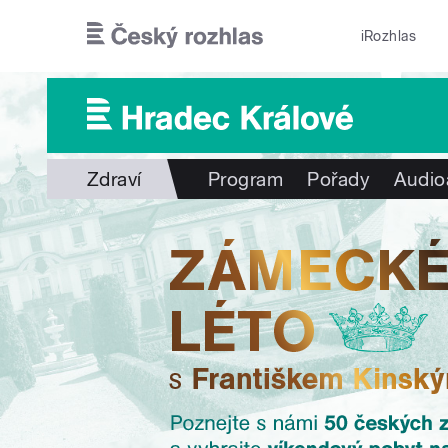
Přejít k hlavnímu obsahu
iRozhlas
Zdraví
Program
Pořady
Audio