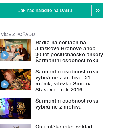
Jak nás naladíte na DABu
VÍCE Z POŘADU
Rádio na cestách na
Jiráskově Hronově aneb
30 let posluchačské ankety
Šarmantní osobnost roku
Šarmantní osobnost roku -
vybíráme z archivu: 21.
ročník, vítězka Simona
Stašová - rok 2016
Šarmantní osobnost roku -
vybíráme z archivu
Oslí mléko jako poklad