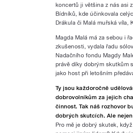
koncertů ji většina z nás asi 
Bídníků, kde účinkovala celých
Drákula či Malá muřská víla, 
Magda Malá má za sebou i řad
zkušenosti, vydala řadu sólov
Nadačního fondu Magdy Malé
právě díky dobrým skutkům se
jako host při letošním předáv
Ty jsou každoročně udělov
dobrovolníkům za jejich char
činnost. Tak náš rozhovor b
dobrých skutcích. Ale nejen
Pro mě je dobrý skutek, kd