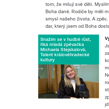
tom, že milují své děti. Myslí
Boha dané. Rodiče by měli mil
smysl našeho života. A zpěv, 
dar, který jsem od Boha dostal
V
Snažím se v hudbě růst,
říká mladá zpěvačka
J
Michaela Stejskalová,
z
Talent královéhradecké
kultury
k
m
Ne
r
s
z
jd