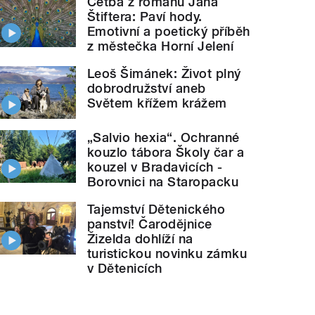
Četba z románu Jana
Štiftera: Paví hody.
Emotivní a poetický příběh
z městečka Horní Jelení
Leoš Šimánek: Život plný
dobrodružství aneb
Světem křížem krážem
„Salvio hexia“. Ochranné
kouzlo tábora Školy čar a
kouzel v Bradavicích -
Borovnici na Staropacku
Tajemství Dětenického
panství! Čarodějnice
Žizelda dohlíží na
turistickou novinku zámku
v Dětenicích