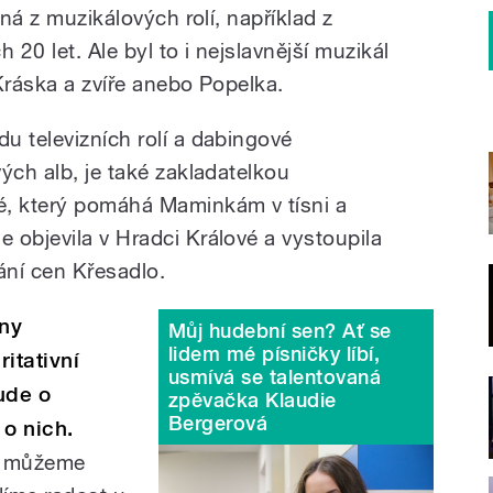
zná z muzikálových rolí, například z
 20 let. Ale byl to i nejslavnější muzikál
Kráska a zvíře anebo Popelka.
u televizních rolí a dabingové
ých alb, je také zakladatelkou
, který pomáhá Maminkám v tísni a
 objevila v Hradci Králové a vystoupila
ání cen Křesadlo.
ány
Můj hudební sen? Ať se
lidem mé písničky líbí,
itativní
usmívá se talentovaná
ude o
zpěvačka Klaudie
Bergerová
 o nich.
yž můžeme