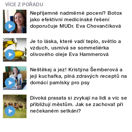
VÍCE Z POŘADU
Nepříjemné nadměrné pocení? Botox
jako efektivní medicínské řešení
doporučuje MUDr. Eva Chovančíková
Je to láska, které vadí teplo, světlo a
vzduch, usmívá se sommeliérka
olivového oleje Eva Hammerová
Neštěkej a jez! Kristýna Šemberová a
její kuchařka, plná zdravých receptů na
domácí pamlsky pro psy
Divoká prasata si zvykají na lidi a víc se
přibližují městům. Jak se zachovat při
nečekaném setkání?