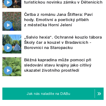
turistickou novinku zámku v Dětenicích
Četba z románu Jana Štiftera: Paví
hody. Emotivní a poetický příběh
z městečka Horní Jelení
„Salvio hexia“. Ochranné kouzlo tábora
Školy čar a kouzel v Bradavicích -
Borovnici na Staropacku
Běžná kapradina může pomoci při
sledování stavu krajiny jako citlivý
ukazatel životního prostředí
Jak nás naladíte na DABu