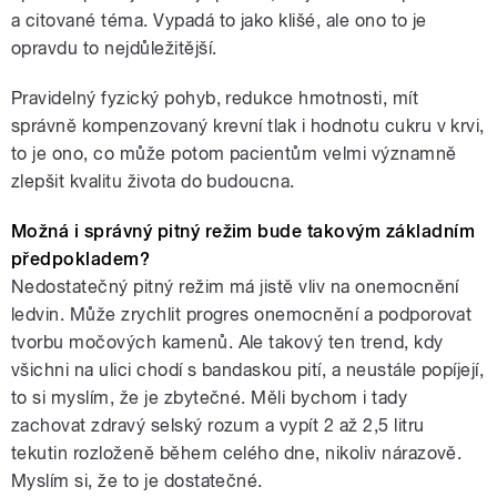
a citované téma. Vypadá to jako klišé, ale ono to je
opravdu to nejdůležitější.
Pravidelný fyzický pohyb, redukce hmotnosti, mít
správně kompenzovaný krevní tlak i hodnotu cukru v krvi,
to je ono, co může potom pacientům velmi významně
zlepšit kvalitu života do budoucna.
Možná i správný pitný režim bude takovým základním
předpokladem?
Nedostatečný pitný režim má jistě vliv na onemocnění
ledvin. Může zrychlit progres onemocnění a podporovat
tvorbu močových kamenů. Ale takový ten trend, kdy
všichni na ulici chodí s bandaskou pití, a neustále popíjejí,
to si myslím, že je zbytečné. Měli bychom i tady
zachovat zdravý selský rozum a vypít 2 až 2,5 litru
tekutin rozloženě během celého dne, nikoliv nárazově.
Myslím si, že to je dostatečné.