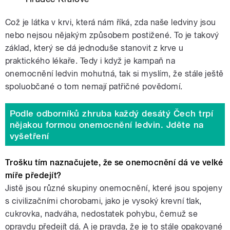
Což je látka v krvi, která nám říká, zda naše ledviny jsou
nebo nejsou nějakým způsobem postižené. To je takový
základ, který se dá jednoduše stanovit z krve u
praktického lékaře. Tedy i když je kampaň na
onemocnění ledvin mohutná, tak si myslím, že stále ještě
spoluobčané o tom nemají patřičné povědomí.
Podle odborníků zhruba každý desátý Čech trpí
nějakou formou onemocnění ledvin. Jděte na
vyšetření
Trošku tím naznačujete, že se onemocnění dá ve velké
míře předejít?
Jistě jsou různé skupiny onemocnění, které jsou spojeny
s civilizačními chorobami, jako je vysoký krevní tlak,
cukrovka, nadváha, nedostatek pohybu, čemuž se
opravdu předejít dá. A je pravda, že je to stále opakované