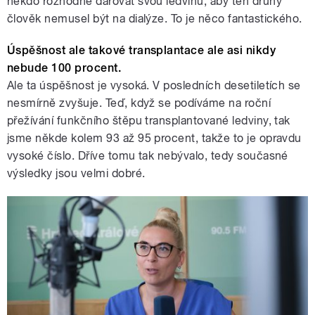
někdo rozhodne darovat svou ledvinu, aby ten druhý
člověk nemusel být na dialýze. To je něco fantastického.
Úspěšnost ale takové transplantace ale asi nikdy
nebude 100 procent.
Ale ta úspěšnost je vysoká. V posledních desetiletích se
nesmírně zvyšuje. Teď, když se podíváme na roční
přežívání funkčního štěpu transplantované ledviny, tak
jsme někde kolem 93 až 95 procent, takže to je opravdu
vysoké číslo. Dříve tomu tak nebývalo, tedy současné
výsledky jsou velmi dobré.