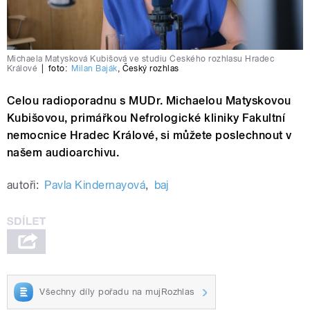
Michaela Matysková Kubišová ve studiu Českého rozhlasu Hradec
Králové
|
foto:
Milan Baják
,
Český rozhlas
Celou radioporadnu s MUDr. Michaelou Matyskovou
Kubišovou, primářkou Nefrologické kliniky Fakultní
nemocnice Hradec Králové, si můžete poslechnout v
našem audioarchivu.
autoři:
Pavla Kindernayová
,
baj
Všechny díly pořadu na mujRozhlas