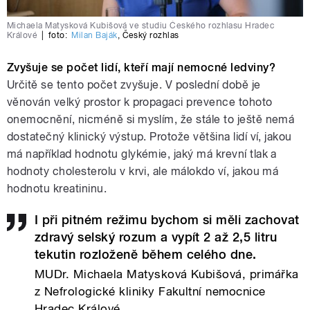
Michaela Matysková Kubišová ve studiu Českého rozhlasu Hradec
Králové
|
foto:
Milan Baják
,
Český rozhlas
Zvyšuje se počet lidí, kteří mají nemocné ledviny?
Určitě se tento počet zvyšuje. V poslední době je
věnován velký prostor k propagaci prevence tohoto
onemocnění, nicméně si myslím, že stále to ještě nemá
dostatečný klinický výstup. Protože většina lidí ví, jakou
má například hodnotu glykémie, jaký má krevní tlak a
hodnoty cholesterolu v krvi, ale málokdo ví, jakou má
hodnotu kreatininu.
I při pitném režimu bychom si měli zachovat
zdravý selský rozum a vypít 2 až 2,5 litru
tekutin rozloženě během celého dne.
MUDr. Michaela Matysková Kubišová, primářka
z Nefrologické kliniky Fakultní nemocnice
Hradec Králové