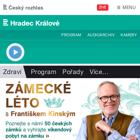
Přejít k hlavnímu obsahu
MENU
ŽIVĚ
PROGRAM
AUDIOARCHIV
KAMERY
Zdraví
Program
Pořady
Více
…