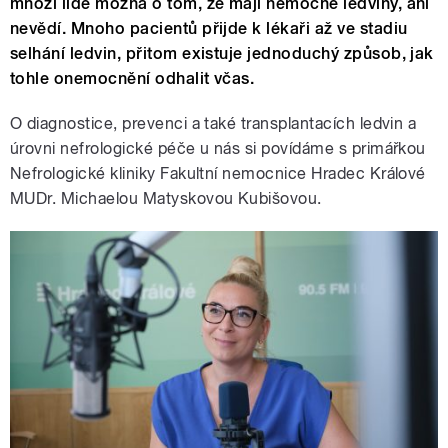
mnozí lidé možná o tom, že mají nemocné ledviny, ani
nevědí. Mnoho pacientů přijde k lékaři až ve stadiu
selhání ledvin, přitom existuje jednoduchý způsob, jak
tohle onemocnění odhalit včas.
O diagnostice, prevenci a také transplantacích ledvin a
úrovni nefrologické péče u nás si povídáme s primářkou
Nefrologické kliniky Fakultní nemocnice Hradec Králové
MUDr. Michaelou Matyskovou Kubišovou.