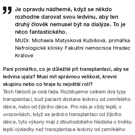
Je opravdu nádherné, když se někdo
rozhodne darovat svou ledvinu, aby ten
druhý člověk nemusel být na dialýze. To je
něco fantastického.
MUDr. Michaela Matysková Kubišová, primářka
Nefrologické kliniky Fakultní nemocnice Hradec
Králové
Paní primářko, co je důležité při transplantaci, aby se
ledvina ujala? Musí mít správnou velikost, krevní
skupinu nebo co hraje tu největší roli?
Těch faktorů je celá řada. Rozlišujeme celkem dva typy
transplantací, buď pacient dostane ledvinu od zemřelého
dárce, nebo od žijícího dárce. Pro nás je vždy lepší, v
uvozovkách, když se jedná o transplantaci od žijícího
dárce, tyto výkony mají z dlouhodobého hlediska o trošku
lepší výsledky než transplantace ledviny od zemřelého