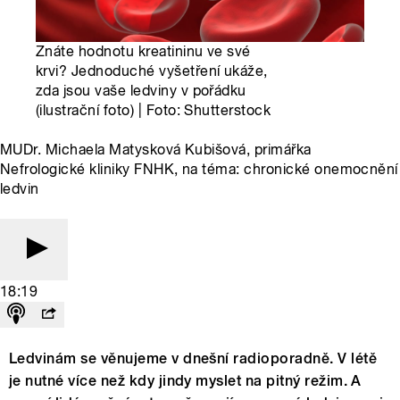
Znáte hodnotu kreatininu ve své
krvi? Jednoduché vyšetření ukáže,
zda jsou vaše ledviny v pořádku
(ilustrační foto) | Foto: Shutterstock
MUDr. Michaela Matysková Kubišová, primářka
Nefrologické kliniky FNHK, na téma: chronické onemocnění
ledvin
18:19
Ledvinám se věnujeme v dnešní radioporadně. V létě
je nutné více než kdy jindy myslet na pitný režim. A