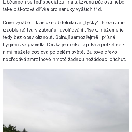
Libčanech se teď specializují na takzvaná pádlová nebo
také piškotová dřívka pro nanuky vyšších tříd.
Dříve vyráběli i klasické obdélníkové „tyčky“. Frézované
(zaoblené) tvary zabraňují uvolňování třísek, můžeme je
tedy bez obav olíznout. Splňují samozřejmě i přísná
hygienická pravidla. Dřívka jsou ekologická a potkat se s
nimi můžete doslova po celém světě. Bukové dřevo
nepředává zmrzlinové hmotě žádnou nežádoucí příchuť.