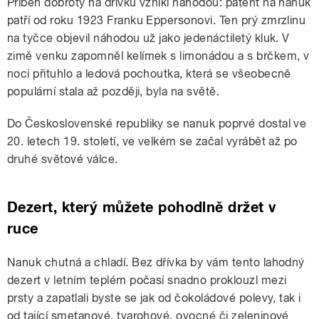
Příběh dobroty na dřívku vznikl náhodou: patent na nanuk
patří od roku 1923 Franku Eppersonovi. Ten prý zmrzlinu
na tyčce objevil náhodou už jako jedenáctiletý kluk. V
zimě venku zapomněl kelímek s limonádou a s brčkem, v
noci přituhlo a ledová pochoutka, která se všeobecně
populární stala až později, byla na světě.
Do Československé republiky se nanuk poprvé dostal ve
20. letech 19. století, ve velkém se začal vyrábět až po
druhé světové válce.
Dezert, který můžete pohodlně držet v
ruce
Nanuk chutná a chladí. Bez dřívka by vám tento lahodný
dezert v letním teplém počasí snadno proklouzl mezi
prsty a zapatlali byste se jak od čokoládové polevy, tak i
od tající smetanové, tvarohové, ovocné či zeleninové