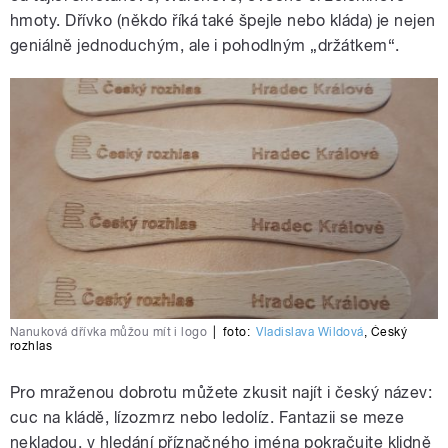
hmoty. Dřívko (někdo říká také špejle nebo kláda) je nejen
geniálně jednoduchým, ale i pohodlným „držátkem“.
Nanuková dřívka můžou mít i logo
|
foto:
Vladislava Wildová
,
Český
rozhlas
Pro mraženou dobrotu můžete zkusit najít i český název:
cuc na kládě, lízozmrz nebo ledolíz. Fantazii se meze
nekladou, v hledání příznačného jména pokračujte klidně