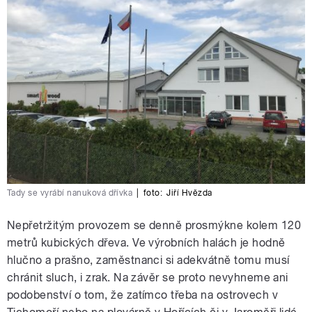
Tady se vyrábí nanuková dřívka
|
foto:
Jiří Hvězda
Nepřetržitým provozem se denně prosmýkne kolem 120
metrů kubických dřeva. Ve výrobních halách je hodně
hlučno a prašno, zaměstnanci si adekvátně tomu musí
chránit sluch, i zrak. Na závěr se proto nevyhneme ani
podobenství o tom, že zatímco třeba na ostrovech v