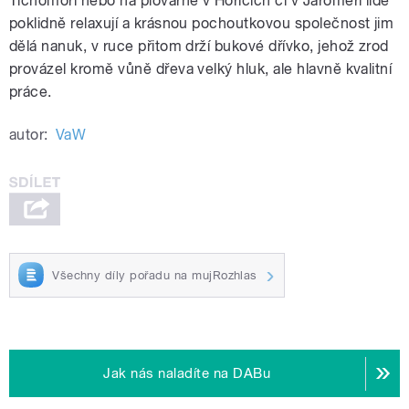
Tichomoří nebo na plovárně v Hořících či v Jaroměři lidé
poklidně relaxují a krásnou pochoutkovou společnost jim
dělá nanuk, v ruce přitom drží bukové dřívko, jehož zrod
provázel kromě vůně dřeva velký hluk, ale hlavně kvalitní
práce.
autor:
VaW
Všechny díly pořadu na mujRozhlas
Jak nás naladíte na DABu