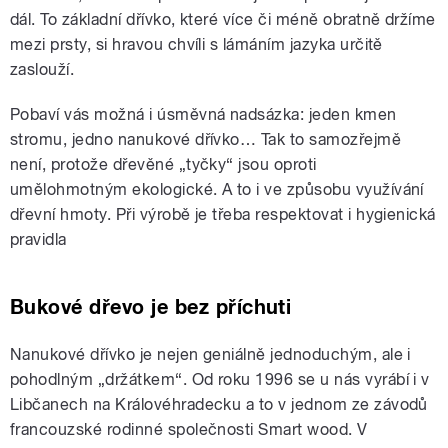
dál. To základní dřívko, které více či méně obratně držíme
mezi prsty, si hravou chvíli s lámáním jazyka určitě
zaslouží.
Pobaví vás možná i úsměvná nadsázka: jeden kmen
stromu, jedno nanukové dřívko… Tak to samozřejmě
není, protože dřevěné „tyčky“ jsou oproti
umělohmotným ekologické. A to i ve způsobu využívání
dřevní hmoty. Při výrobě je třeba respektovat i hygienická
pravidla
Bukové dřevo je bez příchuti
Nanukové dřívko je nejen geniálně jednoduchým, ale i
pohodlným „držátkem“. Od roku 1996 se u nás vyrábí i v
Libčanech na Královéhradecku a to v jednom ze závodů
francouzské rodinné společnosti Smart wood. V