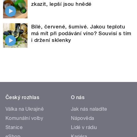
zkazit, lepší jsou hnědé
Bílé, červené, šumivé. Jakou teplotu
má mít při podávání víno? Souvisí s tím
i držení sklenky
Český rozhlas
O nás
Válka na Ukrajině
Jak nás naladíte
Komunální volby
Nápověda
Stanice
Lidé v rádiu
eShop
Kariéra