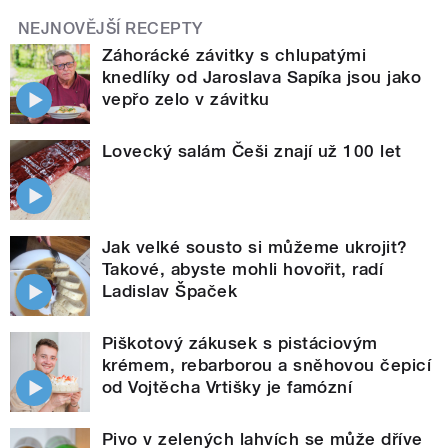
NEJNOVĚJŠÍ RECEPTY
Záhorácké závitky s chlupatými
knedlíky od Jaroslava Sapíka jsou jako
vepřo zelo v závitku
Lovecký salám Češi znají už 100 let
Jak velké sousto si můžeme ukrojit?
Takové, abyste mohli hovořit, radí
Ladislav Špaček
Piškotový zákusek s pistáciovým
krémem, rebarborou a sněhovou čepicí
od Vojtěcha Vrtišky je famózní
Pivo v zelených lahvích se může dříve