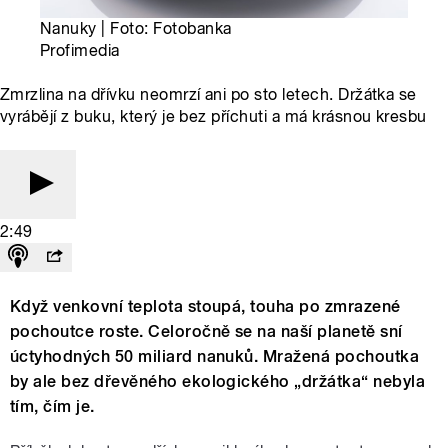
Nanuky | Foto: Fotobanka
Profimedia
Zmrzlina na dřívku neomrzí ani po sto letech. Držátka se
vyrábějí z buku, který je bez příchuti a má krásnou kresbu
2:49
Když venkovní teplota stoupá, touha po zmrazené
pochoutce roste. Celoročně se na naší planetě sní
úctyhodných 50 miliard nanuků. Mražená pochoutka
by ale bez dřevěného ekologického „držátka“ nebyla
tím, čím je.