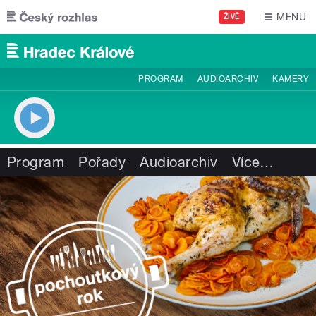
Přejít k hlavnímu obsahu
MENU
ŽIVĚ
PROGRAM
AUDIOARCHIV
KAMERY
Program
Pořady
Audioarchiv
Více
…