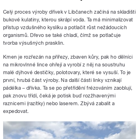
Celý proces výroby dřívek v Libčanech začíná na skladišti
bukové kulatiny, kterou skrápí voda. Ta má minimalizovat
přístup vzdušného kyslíku a potlačit růst nežádoucích
organismů. Dřevo se také chladí, čímž se potlačuje
tvorba výsušných prasklin.
Kmen je rozřezán na přířezy, zbaven kůry, pak ho dělníci
na mikrovlnné lince ohřejí a vyrobí z něj na soustruhu
malé dýhové destičky, polotovary, které se vysuší. To je
první, hrubá část výroby. Na další části linky vznikají
pádélka – dřívka. Ta se po přetřídění frézováním zaoblují,
pak znovu třídí, čeká je potisk buď rozžhavenými
raznicemi (razítky) nebo laserem. Zbývá zabalit a
expedovat.