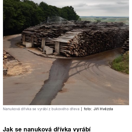
Nanuková dřívka se vyrábí z bukového dřeva
|
foto:
Jiří Hvězda
Jak se nanuková dřívka vyrábí