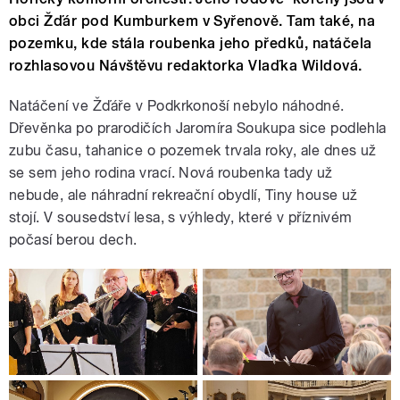
obci Žďár pod Kumburkem v Syřenově. Tam také, na
pozemku, kde stála roubenka jeho předků, natáčela
rozhlasovou Návštěvu redaktorka Vlaďka Wildová.
Natáčení ve Žďáře v Podkrkonoší nebylo náhodné.
Dřevěnka po prarodičích Jaromíra Soukupa sice podlehla
zubu času, tahanice o pozemek trvala roky, ale dnes už
se sem jeho rodina vrací. Nová roubenka tady už
nebude, ale náhradní rekreační obydlí, Tiny house už
stojí. V sousedství lesa, s výhledy, které v příznivém
počasí berou dech.