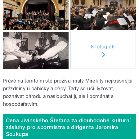
8 fotografií
Právě na tomto místě prožíval malý Mirek ty nejkrásnější
prázdniny u babičky a dědy. Tady se učil lyžovat,
poznávat přírodu a naslouchat jí, ale i pomáhat s
hospodářstvím.
Cena Jivínského Štefana za dlouhodobé kulturní
zásluhy pro sbormistra a dirigenta Jaromíra
Soukupa