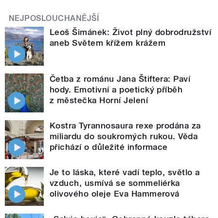
NEJPOSLOUCHANĚJŠÍ
Leoš Šimánek: Život plný dobrodružství
aneb Světem křížem krážem
Četba z románu Jana Štiftera: Paví
hody. Emotivní a poetický příběh
z městečka Horní Jelení
Kostra Tyrannosaura rexe prodána za
miliardu do soukromých rukou. Věda
přichází o důležité informace
Je to láska, které vadí teplo, světlo a
vzduch, usmívá se sommeliérka
olivového oleje Eva Hammerová