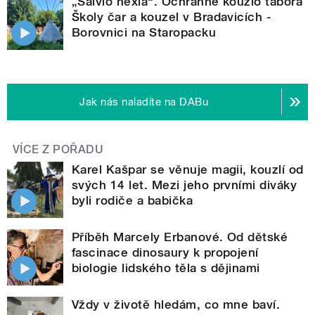
„Salvio hexia“. Ochranné kouzlo tábora
Školy čar a kouzel v Bradavicích -
Borovnici na Staropacku
Jak nás naladíte na DABu
VÍCE Z POŘADU
Karel Kašpar se věnuje magii, kouzlí od
svých 14 let. Mezi jeho prvními diváky
byli rodiče a babička
Příběh Marcely Erbanové. Od dětské
fascinace dinosaury k propojení
biologie lidského těla s dějinami
Vždy v životě hledám, co mne baví.