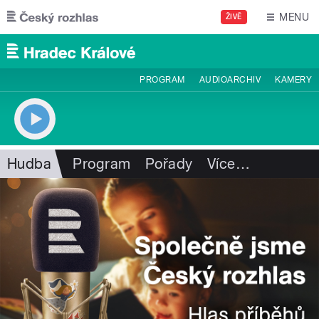
Přejít k hlavnímu obsahu
MENU
ŽIVĚ
PROGRAM
AUDIOARCHIV
KAMERY
Hudba
Program
Pořady
Více
…