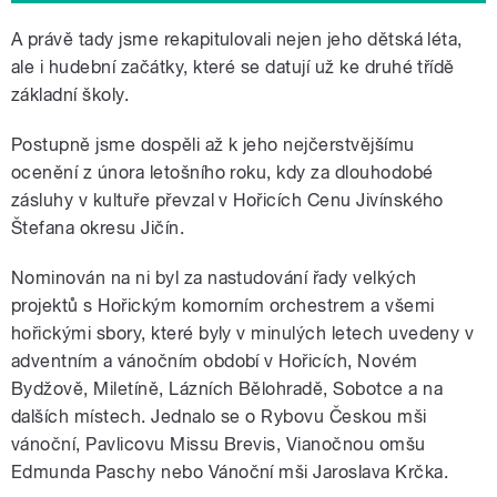
A právě tady jsme rekapitulovali nejen jeho dětská léta,
ale i hudební začátky, které se datují už ke druhé třídě
základní školy.
Postupně jsme dospěli až k jeho nejčerstvějšímu
ocenění z února letošního roku, kdy za dlouhodobé
zásluhy v kultuře převzal v Hořicích Cenu Jivínského
Štefana okresu Jičín.
Nominován na ni byl za nastudování řady velkých
projektů s Hořickým komorním orchestrem a všemi
hořickými sbory, které byly v minulých letech uvedeny v
adventním a vánočním období v Hořicích, Novém
Bydžově, Miletíně, Lázních Bělohradě, Sobotce a na
dalších místech. Jednalo se o Rybovu Českou mši
vánoční, Pavlicovu Missu Brevis, Vianočnou omšu
Edmunda Paschy nebo Vánoční mši Jaroslava Krčka.