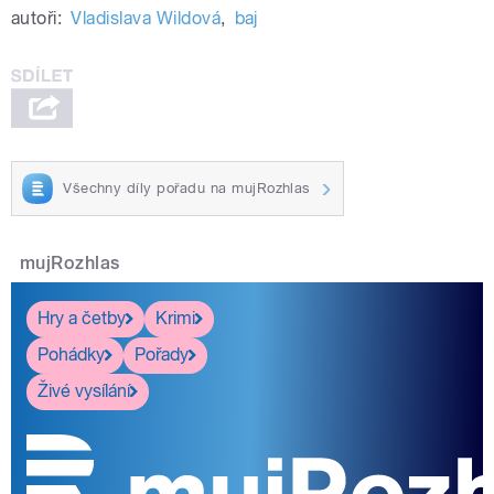
autoři:
Vladislava Wildová
,
baj
Všechny díly pořadu na mujRozhlas
mujRozhlas
Hry a četby
Krimi
Pohádky
Pořady
Živé vysílání