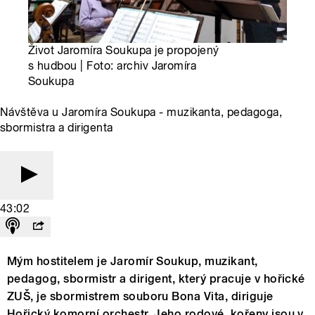
Život Jaromíra Soukupa je propojený
s hudbou | Foto: archiv Jaromíra
Soukupa
Návštěva u Jaromíra Soukupa - muzikanta, pedagoga,
sbormistra a dirigenta
43:02
Mým hostitelem je Jaromír Soukup, muzikant,
pedagog, sbormistr a dirigent, který pracuje v hořické
ZUŠ, je sbormistrem souboru Bona Vita, diriguje
Hořický komorní orchestr. Jeho rodové kořeny jsou v