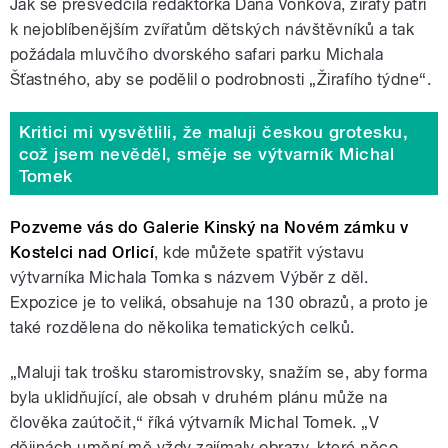
Jak se přesvědčila redaktorka Dana Voňková, žirafy patří
k nejoblíbenějším zvířatům dětských návštěvníků a tak
požádala mluvčího dvorského safari parku Michala
Šťastného, aby se podělil o podrobnosti „Žirafího týdne“.
Kritici mi vysvětlili, že maluji českou grotesku,
což jsem nevěděl, směje se výtvarník Michal
Tomek
Pozveme vás do Galerie Kinský na Novém zámku v
Kostelci nad Orlicí
, kde můžete spatřit výstavu
výtvarníka Michala Tomka s názvem Výběr z děl.
Expozice je to veliká, obsahuje na 130 obrazů, a proto je
také rozdělena do několika tematických celků.
„Maluji tak trošku staromistrovsky, snažím se, aby forma
byla uklidňující, ale obsah v druhém plánu může na
člověka zaútočit,“ říká výtvarník Michal Tomek. „V
dějinách umění mě vždy zajímaly obrazy, které něco