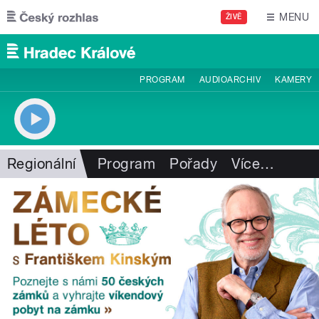
Přejít k hlavnímu obsahu
MENU
ŽIVĚ
PROGRAM
AUDIOARCHIV
KAMERY
Regionální
Program
Pořady
Více
…