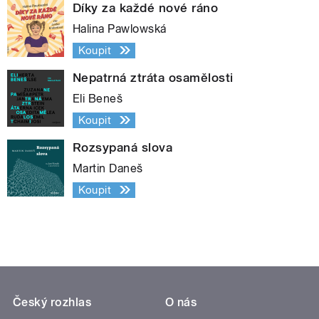
Díky za každé nové ráno
Halina Pawlowská
Koupit
Nepatrná ztráta osamělosti
Eli Beneš
Koupit
Rozsypaná slova
Martin Daneš
Koupit
Český rozhlas
O nás