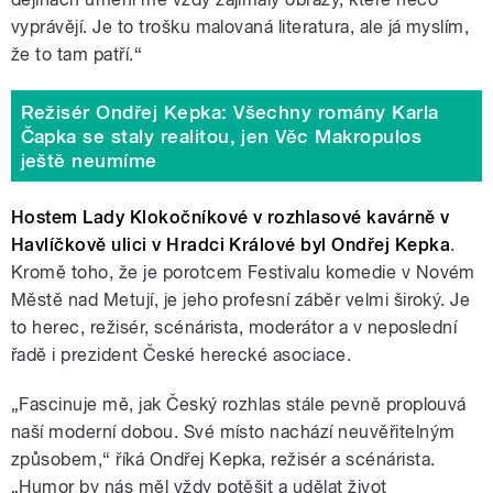
vyprávějí. Je to trošku malovaná literatura, ale já myslím,
že to tam patří.“
Režisér Ondřej Kepka: Všechny romány Karla
Čapka se staly realitou, jen Věc Makropulos
ještě neumíme
Hostem Lady Klokočníkové v rozhlasové kavárně v
Havlíčkově ulici v Hradci Králové byl Ondřej Kepka
.
Kromě toho, že je porotcem Festivalu komedie v Novém
Městě nad Metují, je jeho profesní záběr velmi široký. Je
to herec, režisér, scénárista, moderátor a v neposlední
řadě i prezident České herecké asociace.
„Fascinuje mě, jak Český rozhlas stále pevně proplouvá
naší moderní dobou. Své místo nachází neuvěřitelným
způsobem,“ říká Ondřej Kepka, režisér a scénárista.
„Humor by nás měl vždy potěšit a udělat život