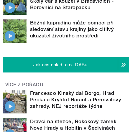
Školy čar a kouzel v Bradavicích -
Borovnici na Staropacku
Běžná kapradina může pomoci při
sledování stavu krajiny jako citlivý
ukazatel životního prostředí
Jak nás naladíte na DABu
VÍCE Z POŘADU
Francesco Kinský dal Borgo, Hrad
Pecka a Kryštof Harant a Percivalovy
zahrady. NEJ reportáže týdne
Dravci na stezce, Rokokový zámek
Nové Hrady a Hobitín v Šedivinách