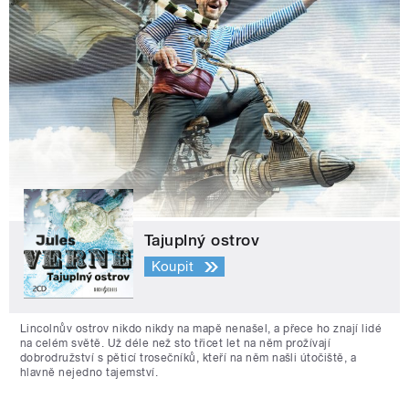
Tajuplný ostrov
Koupit
Lincolnův ostrov nikdo nikdy na mapě nenašel, a přece ho znají lidé
na celém světě. Už déle než sto třicet let na něm prožívají
dobrodružství s pěticí trosečníků, kteří na něm našli útočiště, a
hlavně nejedno tajemství.