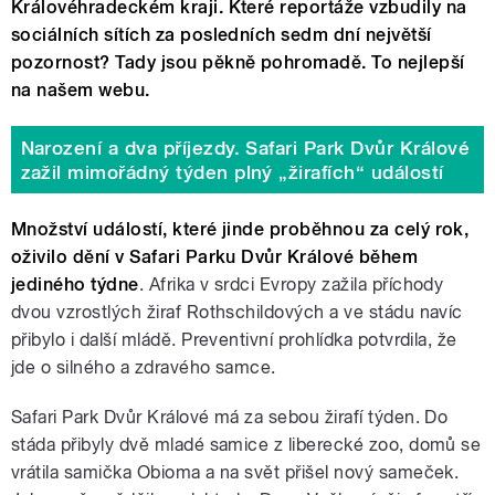
Královéhradeckém kraji. Které reportáže vzbudily na
sociálních sítích za posledních sedm dní největší
pozornost? Tady jsou pěkně pohromadě. To nejlepší
na našem webu.
Narození a dva příjezdy. Safari Park Dvůr Králové
zažil mimořádný týden plný „žirafích“ událostí
Množství událostí, které jinde proběhnou za celý rok,
oživilo dění v Safari Parku Dvůr Králové během
jediného týdne
. Afrika v srdci Evropy zažila příchody
dvou vzrostlých žiraf Rothschildových a ve stádu navíc
přibylo i další mládě. Preventivní prohlídka potvrdila, že
jde o silného a zdravého samce.
Safari Park Dvůr Králové má za sebou žirafí týden. Do
stáda přibyly dvě mladé samice z liberecké zoo, domů se
vrátila samička Obioma a na svět přišel nový sameček.