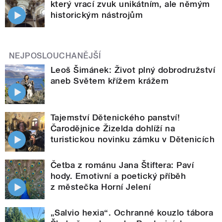
který vrací zvuk unikátním, ale němým
historickým nástrojům
NEJPOSLOUCHANĚJŠÍ
Leoš Šimánek: Život plný dobrodružství
aneb Světem křížem krážem
Tajemství Dětenického panství!
Čarodějnice Žizelda dohlíží na
turistickou novinku zámku v Dětenicích
Četba z románu Jana Štiftera: Paví
hody. Emotivní a poetický příběh
z městečka Horní Jelení
„Salvio hexia“. Ochranné kouzlo tábora