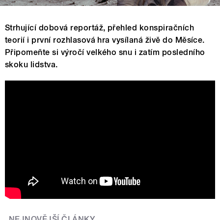
Strhující dobová reportáž, přehled konspiračních
teorií i první rozhlasová hra vysílaná živě do Měsíce.
Připomeňte si výročí velkého snu i zatím posledního
skoku lidstva.
Jules Verne: Ze Země na Měsíc. První
rozhlasová hra vysílaná živě do vesmíru
NEJNOVĚJŠÍ ČLÁNKY