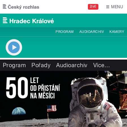
Přejít k hlavnímu obsahu
MENU
ŽIVĚ
PROGRAM
AUDIOARCHIV
KAMERY
Program
Pořady
Audioarchiv
Více
…