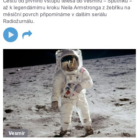
Cestu od prvního vstupu tělesa do vesmíru – Sputniku –
až k legendárnímu kroku Neila Armstronga z žebříku na
měsíční povrch připomínáme v dalším seriálu
Radiožurnálu.
Vesmír