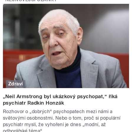
Zdraví
„Neil Armstrong byl ukázkový psychopat,“ říká
psychiatr Radkin Honzák
Rozhovor o „dobrých“ psychopatech mezi námi a
světovými osobnostmi. Nebo o tom, proč si populární
psychiatr myslí, že vyhoření je dnes „modní, až
odborářské téma“.