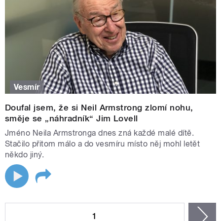
Vesmír
Doufal jsem, že si Neil Armstrong zlomí nohu,
směje se „náhradník“ Jim Lovell
Jméno Neila Armstronga dnes zná každé malé dítě.
Stačilo přitom málo a do vesmíru místo něj mohl letět
někdo jiný.
STRÁNKY
1
n