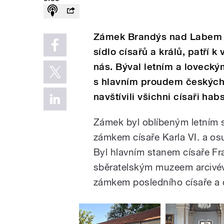
Zámek Brandýs nad Labem v
sídlo císařů a králů, patř
nás. Býval letním a loveck
s hlavním proudem českých d
navštívili všichni císaři ha
Zámek byl oblíbeným letním s
zámkem císaře Karla VI. a o
Byl hlavním stanem císaře Fr
sběratelským muzeem arcivév
zámkem posledního císaře a 