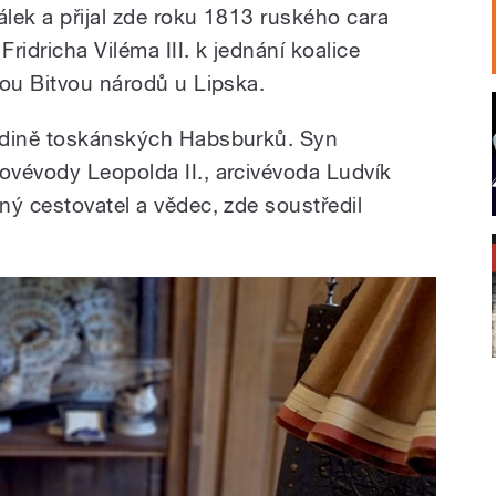
lek a přijal zde roku 1813 ruského cara
Fridricha Viléma III. k jednání koalice
nou Bitvou národů u Lipska.
odině toskánských Habsburků. Syn
vévody Leopolda II., arcivévoda Ludvík
ný cestovatel a vědec, zde soustředil
.