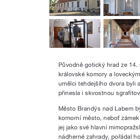
Původně gotický hrad ze 14. 
královské komory a loveckým
umělci tehdejšího dvora byli
přinesla i skvostnou sgrafit
Město Brandýs nad Labem by
komorní město, neboť zámek si 
jej jako své hlavní mimopražsk
nádherné zahrady, pořádal h