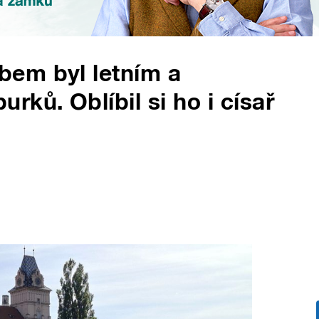
em byl letním a
ků. Oblíbil si ho i císař