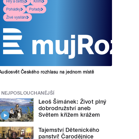
Hry a četby
Krimi
Pohádky
Pořady
Živé vysílání
Audiosvět Českého rozhlasu na jednom místě
NEJPOSLOUCHANĚJŠÍ
Leoš Šimánek: Život plný
dobrodružství aneb
Světem křížem krážem
Tajemství Dětenického
panství! Čarodějnice