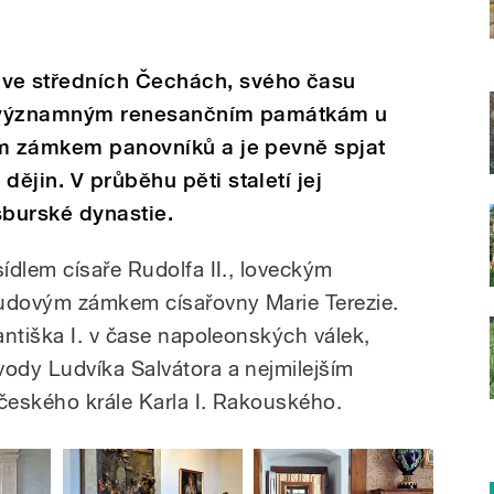
e středních Čechách, svého času
í k významným renesančním památkám u
ým zámkem panovníků a je pevně spjat
ějin. V průběhu pěti staletí jej
bsburské dynastie.
ídlem císaře Rudolfa II., loveckým
sudovým zámkem císařovny Marie Terezie.
antiška I. v čase napoleonských válek,
ody Ludvíka Salvátora a nejmilejším
českého krále Karla I. Rakouského.