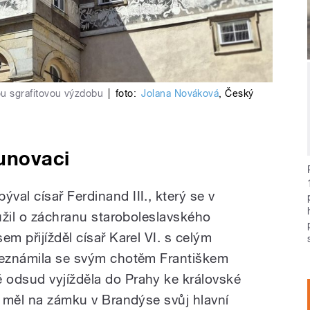
u sgrafitovou výzdobu
|
foto:
Jolana Nováková
,
Český
unovaci
al císař Ferdinand III., který se v
oužil o záchranu staroboleslavského
em přijížděl císař Karel VI. s celým
 seznámila se svým chotěm Františkem
 odsud vyjížděla do Prahy ke královské
. měl na zámku v Brandýse svůj hlavní