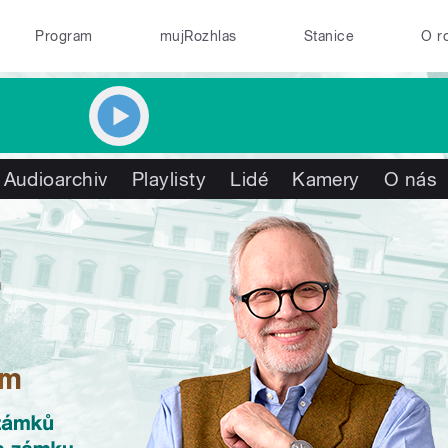
Program
mujRozhlas
Stanice
O r
Audioarchiv
Playlisty
Lidé
Kamery
O nás