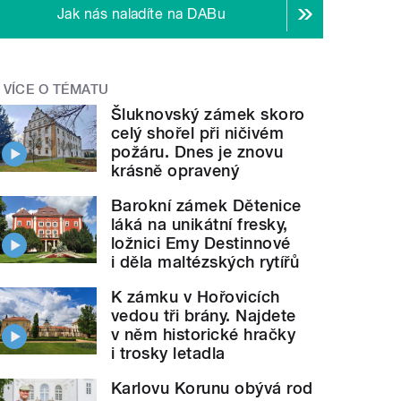
Jak nás naladíte na DABu
VÍCE O TÉMATU
Šluknovský zámek skoro
celý shořel při ničivém
požáru. Dnes je znovu
krásně opravený
Barokní zámek Dětenice
láká na unikátní fresky,
ložnici Emy Destinnové
i děla maltézských rytířů
K zámku v Hořovicích
vedou tři brány. Najdete
v něm historické hračky
i trosky letadla
Karlovu Korunu obývá rod