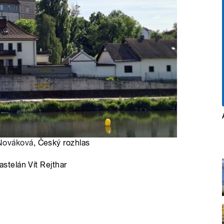
Nováková
, Český rozhlas
telán Vít Rejthar