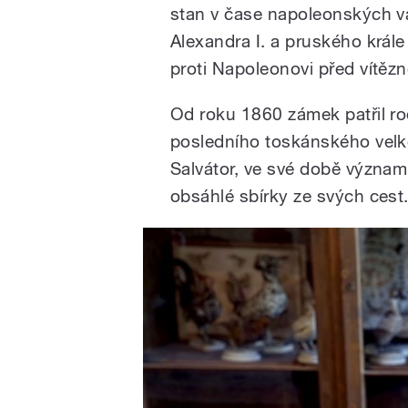
stan v čase napoleonských vá
Alexandra I. a pruského krále 
proti Napoleonovi před vítěz
Od roku 1860 zámek patřil r
posledního toskánského velko
Salvátor, ve své době význam
obsáhlé sbírky ze svých cest