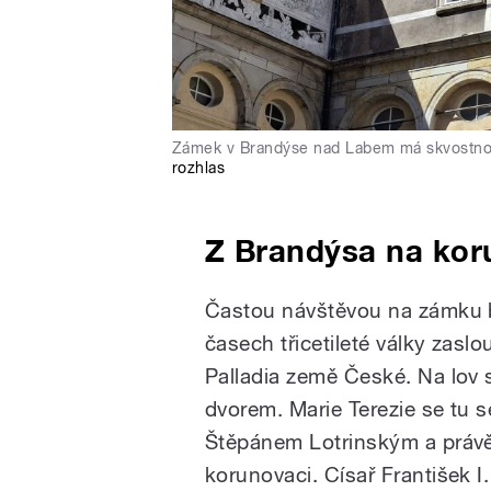
Zámek v Brandýse nad Labem má skvostno
rozhlas
Z Brandýsa na kor
Častou návštěvou na zámku býv
časech třicetileté války zasl
Palladia země České. Na lov s
dvorem. Marie Terezie se tu
Štěpánem Lotrinským a právě
korunovaci. Císař František I