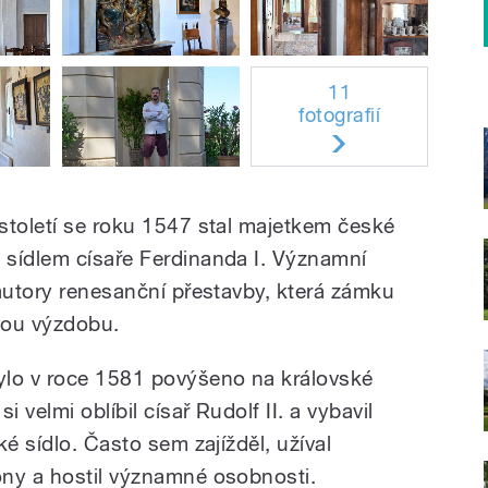
11
fotografií
století se roku 1547 stal majetkem české
 sídlem císaře Ferdinanda I. Významní
 autory renesanční přestavby, která zámku
ovou výzdobu.
lo v roce 1581 povýšeno na královské
velmi oblíbil císař Rudolf II. a vybavil
é sídlo. Často sem zajížděl, užíval
ony a hostil významné osobnosti.