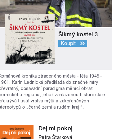
Šikmý kostel 3
Koupit
Románová kronika ztraceného města - léta 1945–
1961. Karin Lednická předkládá do značné míry
převratný, dosavadní paradigma měnící obraz
hornického regionu, jehož zahlazenou historii stále
překrývá tlustá vrstva mýtů a zakořeněných
stereotypů o „černé zemi a rudém kraji“.
Dej mi pokoj
Petra Štarková