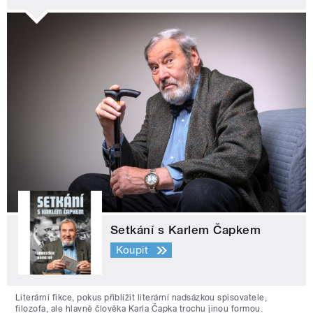
Setkání s Karlem Čapkem
Koupit
Literární fikce, pokus přiblížit literární nadsázkou spisovatele,
filozofa, ale hlavně člověka Karla Čapka trochu jinou formou.