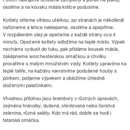
osolíme a na kousku másla krátce podusíme.
Kotlety otřeme vlhkou utěrkou, po stranách je několikrát
nařízneme a lehce naklepeme, osolíme a opepříme.
V rozpáleném oleji je opečeme z každé strany cca 4
minuty. Opečené kotlety odložíme na teplé místo. Výpek
necháme vydusit do tuku, pak přidáme kousek másla,
zakápneme worchesterskou omáčkou a chvilku
provaříme s malým množstvím vody. Kotlety upravíme na
teplé talíře, na každou navrstvíme podušené houby s
pórkem, polijeme výpekem a obložíme úhledně
složenými palačinkami.
Vhodnou přílohou jsou brambory v různých úpravách,
zejména hranolky, dušená, sterilovaná nebo čerstvá
zelenina, různé saláty. Kdo má rád, dobře se hodí i
tatarská omáčka.