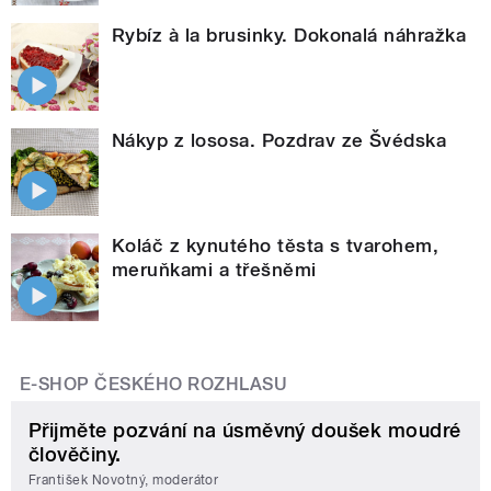
Rybíz à la brusinky. Dokonalá náhražka
Nákyp z lososa. Pozdrav ze Švédska
Koláč z kynutého těsta s tvarohem,
meruňkami a třešněmi
E-SHOP ČESKÉHO ROZHLASU
Přijměte pozvání na úsměvný doušek moudré
člověčiny.
František Novotný, moderátor