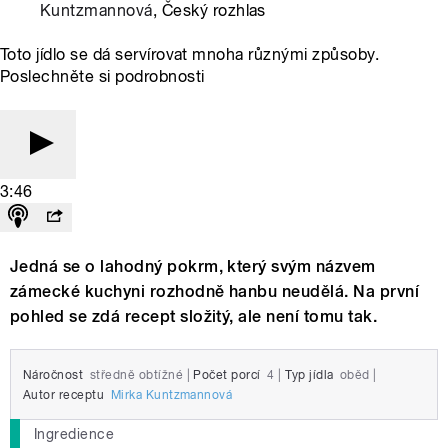
Kuntzmannová
, Český rozhlas
Toto jídlo se dá servírovat mnoha různými způsoby.
Poslechněte si podrobnosti
3:46
Jedná se o lahodný pokrm, který svým názvem
zámecké kuchyni rozhodně hanbu neudělá. Na první
pohled se zdá recept složitý, ale není tomu tak.
Náročnost
středně obtížné
|
Počet porcí
4
|
Typ jídla
oběd
|
Autor receptu
Mirka Kuntzmannová
Ingredience