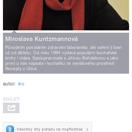
Miroslava Kuntzmannová
Původním povoláním zdravotní laborantka, ale vaření ji baví
už od dětství. Od roku 1994 vydává populární kuchařské
knihy i videa. Spolupracovala s Jiřinou Bohdalovou a jako
první u nás napsala i kuchařku ze seriálového prostředí
Recepty z Ulice.
autor:
iko
Všechny díly pořadu na mujRozhlas