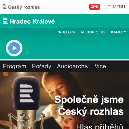
Přejít k hlavnímu obsahu
MENU
ŽIVĚ
PROGRAM
AUDIOARCHIV
KAMERY
Program
Pořady
Audioarchiv
Více
…