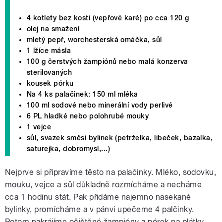
4 kotlety bez kosti (vepřové karé) po cca 120 g
olej na smažení
mletý pepř, worchesterská omáčka, sůl
1 lžíce másla
100 g čerstvých žampiónů nebo malá konzerva
sterilovaných
kousek pórku
Na 4 ks palačinek: 150 ml mléka
100 ml sodové nebo minerální vody perlivé
6 PL hladké nebo polohrubé mouky
1 vejce
sůl, svazek směsi bylinek (petrželka, libeček, bazalka,
saturejka, dobromysl,...)
Nejprve si připravíme těsto na palačinky. Mléko, sodovku,
mouku, vejce a sůl důkladně rozmícháme a necháme
cca 1 hodinu stát. Pak přidáme najemno nasekané
bylinky, promícháme a v pánvi upečeme 4 palčinky.
Potom nakrájíme očištěné žampióny a pórek na plátky,