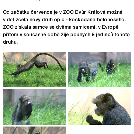
Od začátku července je v ZOO Dvůr Králové možné
vidět zcela nový druh opic - kočkodana bělonosého.
ZOO získala samce se dvěma samicemi, v Evropě
přitom v současné době žije pouhých 9 jedinců tohoto
druhu.