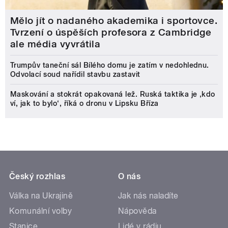
Mělo jít o nadaného akademika i sportovce.
Tvrzení o úspěších profesora z Cambridge
ale média vyvrátila
Trumpův taneční sál Bílého domu je zatím v nedohlednu.
Odvolací soud nařídil stavbu zastavit
Maskování a stokrát opakovaná lež. Ruská taktika je ‚kdo
ví, jak to bylo‘, říká o dronu v Lipsku Bříza
Český rozhlas
O nás
Válka na Ukrajině
Jak nás naladíte
Komunální volby
Nápověda
Stanice
Lidé v rádiu