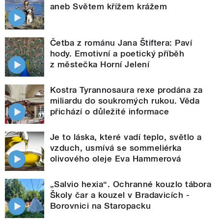
aneb Světem křížem krážem
Četba z románu Jana Štiftera: Paví
hody. Emotivní a poetický příběh
z městečka Horní Jelení
Kostra Tyrannosaura rexe prodána za
miliardu do soukromých rukou. Věda
přichází o důležité informace
Je to láska, které vadí teplo, světlo a
vzduch, usmívá se sommeliérka
olivového oleje Eva Hammerová
„Salvio hexia“. Ochranné kouzlo tábora
Školy čar a kouzel v Bradavicích -
Borovnici na Staropacku