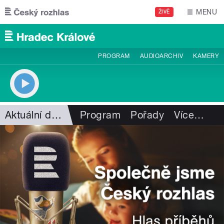
Přejít k hlavnímu obsahu
MENU
ŽIVĚ
PROGRAM
AUDIOARCHIV
KAMERY
Aktuální dění
Program
Pořady
Více
…