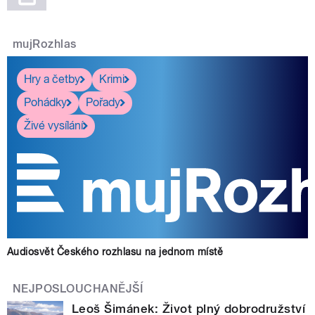
mujRozhlas
Hry a četby
Krimi
Pohádky
Pořady
Živé vysílání
Audiosvět Českého rozhlasu na jednom místě
NEJPOSLOUCHANĚJŠÍ
Leoš Šimánek: Život plný dobrodružství