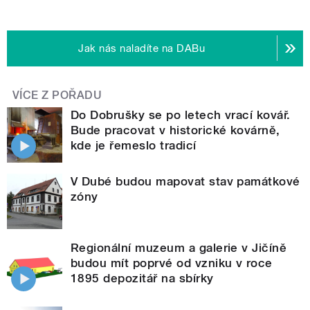
Jak nás naladíte na DABu
VÍCE Z POŘADU
Do Dobrušky se po letech vrací kovář.
Bude pracovat v historické kovárně,
kde je řemeslo tradicí
V Dubé budou mapovat stav památkové
zóny
Regionální muzeum a galerie v Jičíně
budou mít poprvé od vzniku v roce
1895 depozitář na sbírky