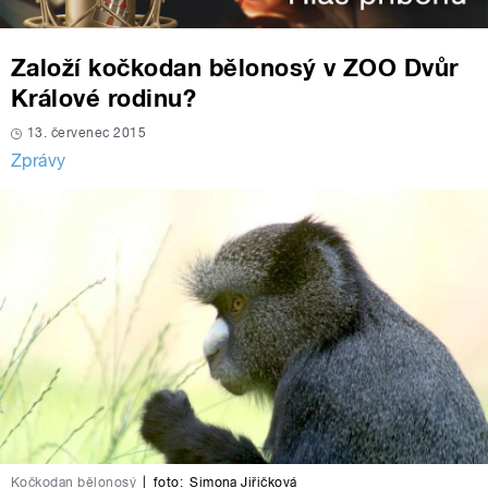
Založí kočkodan bělonosý v ZOO Dvůr
Králové rodinu?
13. červenec 2015
Zprávy
Kočkodan bělonosý
|
foto:
Simona Jiřičková