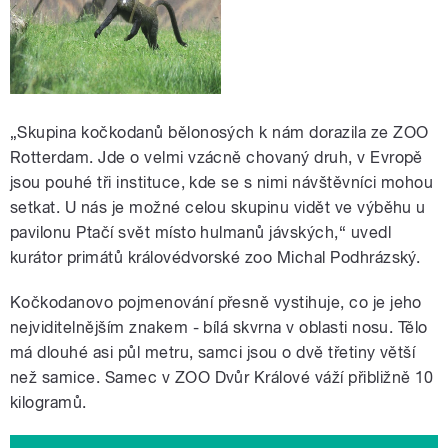
„Skupina kočkodanů bělonosých k nám dorazila ze ZOO
Rotterdam. Jde o velmi vzácně chovaný druh, v Evropě
jsou pouhé tři instituce, kde se s nimi návštěvníci mohou
setkat. U nás je možné celou skupinu vidět ve výběhu u
pavilonu Ptačí svět místo hulmanů jávských,“ uvedl
kurátor primátů královédvorské zoo Michal Podhrázský.
Kočkodanovo pojmenování přesně vystihuje, co je jeho
nejviditelnějším znakem - bílá skvrna v oblasti nosu. Tělo
má dlouhé asi půl metru, samci jsou o dvě třetiny větší
než samice. Samec v ZOO Dvůr Králové váží přibližně 10
kilogramů.