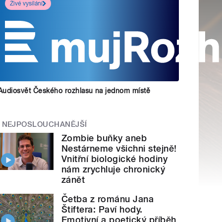
Živé vysílání
Audiosvět Českého rozhlasu na jednom místě
NEJPOSLOUCHANĚJŠÍ
Zombie buňky aneb
Nestárneme všichni stejně!
Vnitřní biologické hodiny
nám zrychluje chronický
zánět
Četba z románu Jana
Štiftera: Paví hody.
Emotivní a poetický příběh