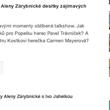
h Aleny Zárybnické desítky zajímavých
mavými momenty oblíbené talkshow. Jak
šků pro Popelku herec Pavel Trávníček? A
etru Kostkovi herečka Carmen Mayerová?
ty Aleny Zárybnické s Ivo Jahelkou