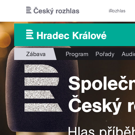
Přejít k hlavnímu obsahu
iRozhlas
Zábava
Program
Pořady
Audi