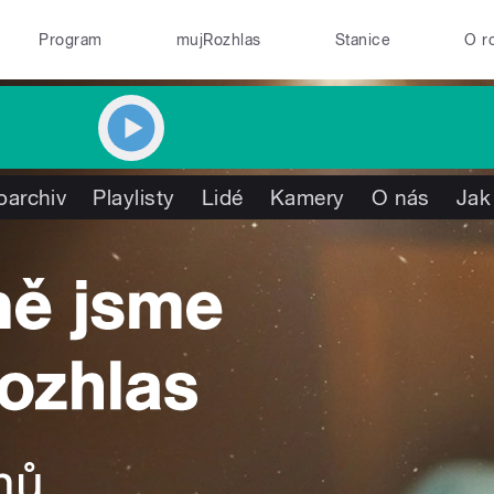
Program
mujRozhlas
Stanice
O r
oarchiv
Playlisty
Lidé
Kamery
O nás
Jak