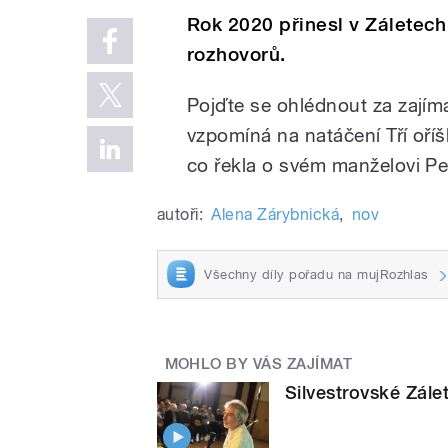
Rok 2020 přinesl v Záletec
rozhovorů.
Pojďte se ohlédnout za zají
vzpomíná na natáčení Tří oří
co řekla o svém manželovi P
autoři:
Alena Zárybnická
,
nov
Všechny díly pořadu na mujRozhlas
MOHLO BY VÁS ZAJÍMAT
Silvestrovské Zále