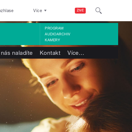
ozhlase
Více
ŽIVĚ
PROGRAM
AUDIOARCHIV
KAMERY
 nás naladíte
Kontakt
Více
…