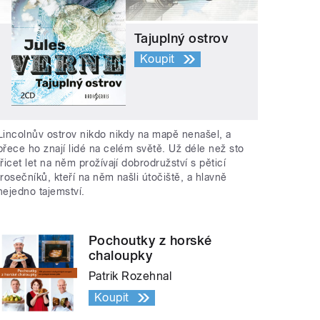
Tajuplný ostrov
Koupit
Lincolnův ostrov nikdo nikdy na mapě nenašel, a
přece ho znají lidé na celém světě. Už déle než sto
třicet let na něm prožívají dobrodružství s pěticí
trosečníků, kteří na něm našli útočiště, a hlavně
nejedno tajemství.
Pochoutky z horské
chaloupky
Patrik Rozehnal
Koupit