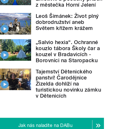
z městečka Horní Jelení
Leoš Šimánek: Život plný
dobrodružství aneb
Světem křížem krážem
„Salvio hexia“. Ochranné
kouzlo tábora Školy čar a
kouzel v Bradavicích -
Borovnici na Staropacku
Tajemství Dětenického
panství! Čarodějnice
Žizelda dohlíží na
turistickou novinku zámku
v Dětenicích
Jak nás naladíte na DABu