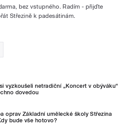
zdarma, bez vstupného. Radím - přijďte
řát Střezině k padesátinám.
si vyzkoušeli netradiční „Koncert v obýváku“
šechno dovedou
pa oprav Základní umělecké školy Střezina
 Kdy bude vše hotovo?