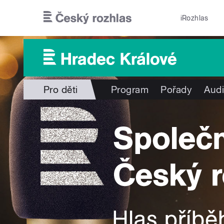
Přejít k hlavnímu obsahu
iRozhlas
Pro děti
Program
Pořady
Audi