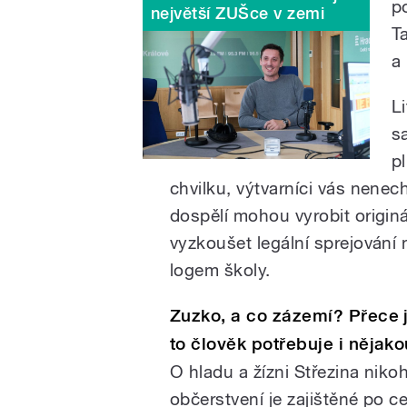
p
největší ZUŠce v zemi
T
a
L
s
p
chvilku, výtvarníci vás nenecha
dospělí mohou vyrobit originá
vyzkoušet legální sprejování
logem školy.
Zuzko, a co zázemí? Přece je
to člověk potřebuje i nějako
O hladu a žízni Střezina niko
občerstvení je zajištěné po c