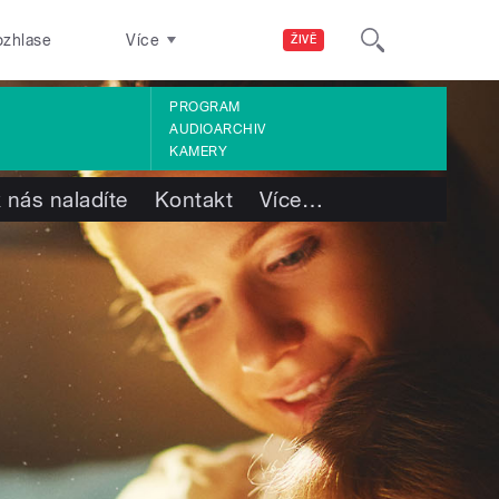
ozhlase
Více
ŽIVĚ
PROGRAM
AUDIOARCHIV
KAMERY
 nás naladíte
Kontakt
Více
…