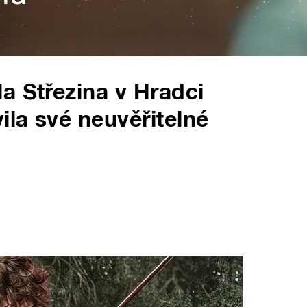
a Střezina v Hradci
ila své neuvěřitelné