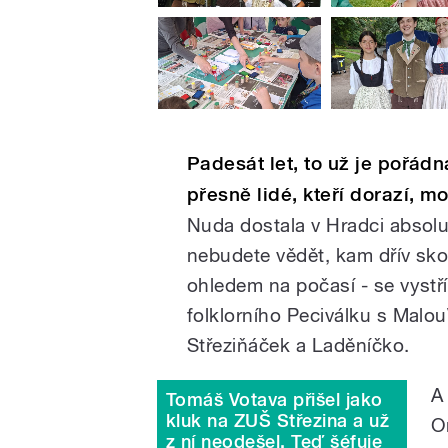
Padesát let, to už je pořádn
přesně lidé, kteří dorazí, m
Nuda dostala v Hradci absolut
nebudete vědět, kam dřív sko
ohledem na počasí - se vystří
folklorního Peciválku s Malo
Střeziňáček a Laděníčko.
A
Tomáš Votava přišel jako
kluk na ZUŠ Střezina a už
O
z ní neodešel. Teď šéfuje