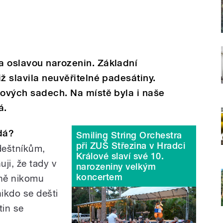
a oslavou narozenin. Základní
ž slavila neuvěřitelné padesátiny.
kových sadech. Na místě byla i naše
á.
dá?
Smiling String Orchestra
při ZUŠ Střezina v Hradci
deštníkům,
Králové slaví své 10.
uji, že tady v
narozeniny velkým
koncertem
tně nikomu
nikdo se dešti
tin se