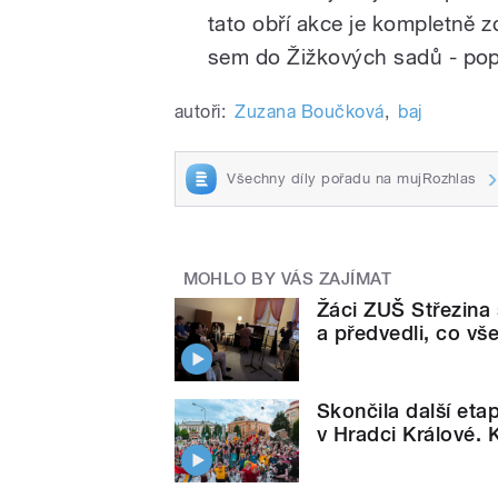
tato obří akce je kompletně 
sem do Žižkových sadů - pop
autoři:
Zuzana Boučková
,
baj
Všechny díly pořadu na mujRozhlas
MOHLO BY VÁS ZAJÍMAT
Žáci ZUŠ Střezina 
a předvedli, co v
Skončila další eta
v Hradci Králové.