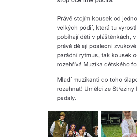
Právě stojím kousek od jedn
velkých pódií, která tu vyros
pobíhají děti v pláštěnkách, 
právě dělají poslední zvukové 
parádní rytmus, tak kousek 
rozehřívá Muzika dětského fo
Mladí muzikanti do toho šlapo
rozehnat! Umělci ze Střeziny
padaly.