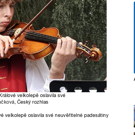
Králové velkolepě oslavila své
učková
, Český rozhlas
é velkolepě oslavila své neuvěřitelné padesátiny