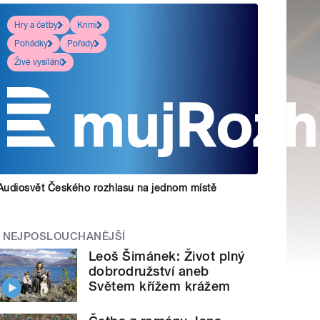
Hry a četby
Krimi
Pohádky
Pořady
Živé vysílání
Audiosvět Českého rozhlasu na jednom místě
NEJPOSLOUCHANĚJŠÍ
Leoš Šimánek: Život plný
dobrodružství aneb
Světem křížem krážem