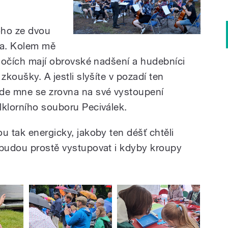
oho ze dvou
tla. Kolem mě
v očích mají obrovské nadšení a hudebníci
zkoušky. A jestli slyšíte v pozadí ten
ode mne se zrovna na své vystoupení
lklorního souboru Peciválek.
u tak energicky, jakoby ten déšť chtěli
 budou prostě vystupovat i kdyby kroupy