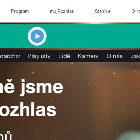
Program
mujRozhlas
Stanice
O r
oarchiv
Playlisty
Lidé
Kamery
O nás
Jak