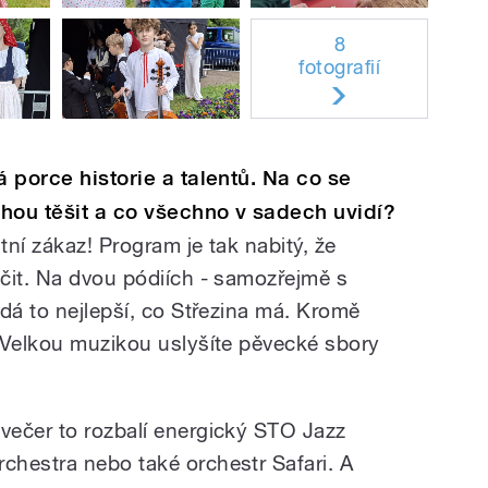
8
fotografií
á porce historie a talentů. Na co se
ohou těšit a co všechno v sadech uvidí?
ní zákaz! Program je tak nabitý, že
čit. Na dvou pódiích - samozřejmě s
dá to nejlepší, co Střezina má. Kromě
uVelkou muzikou uslyšíte pěvecké sbory
 večer to rozbalí energický STO Jazz
rchestra nebo také orchestr Safari. A