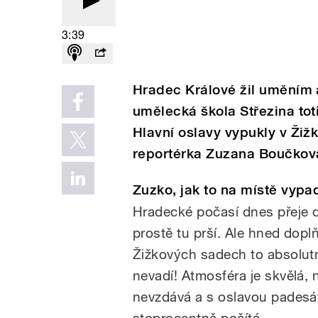
3:39
Hradec Králové žil uměním 
umělecká škola Střezina toti
Hlavní oslavy vypukly v Žiž
reportérka Zuzana Boučkov
Zuzko, jak to na místě vypa
Hradecké počasí dnes přeje 
prostě tu prší. Ale hned doplň
Žižkových sadech to absolu
nevadí! Atmosféra je skvělá, 
nevzdává a s oslavou padesá
stoprocentně počítá.