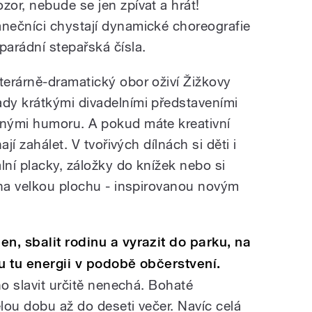
ozor, nebude se jen zpívat a hrát!
anečníci chystají dynamické choreografie
 parádní stepařská čísla.
iterárně-dramatický obor oživí Žižkovy
ady krátkými divadelními představeními
lnými humoru. A pokud máte kreativní
jí zahálet. V tvořivých dílnách si děti i
lní placky, záložky do knížek nebo si
 na velkou plochu - inspirovanou novým
n, sbalit rodinu a vyrazit do parku, na
u tu energii v podobě občerstvení.
ho slavit určitě nenechá. Bohaté
elou dobu až do deseti večer. Navíc celá