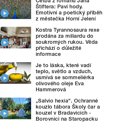
Četba z románu Jana
Štiftera: Paví hody.
Emotivní a poetický příběh
z městečka Horní Jelení
Kostra Tyrannosaura rexe
prodána za miliardu do
soukromých rukou. Věda
přichází o důležité
informace
Je to láska, které vadí
teplo, světlo a vzduch,
usmívá se sommeliérka
olivového oleje Eva
Hammerová
„Salvio hexia“. Ochranné
kouzlo tábora Školy čar a
kouzel v Bradavicích -
Borovnici na Staropacku