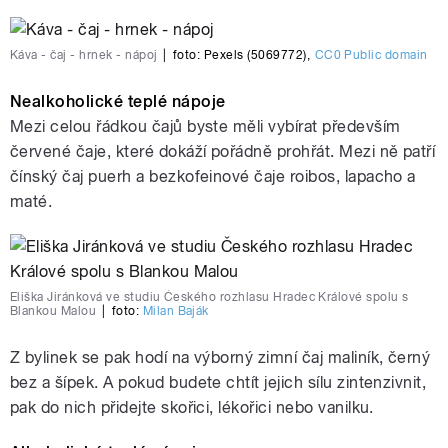
Káva - čaj - hrnek - nápoj
|
foto:
Pexels (5069772)
,
CC0 Public domain
Nealkoholické teplé nápoje
Mezi celou řádkou čajů byste měli vybírat především
červené čaje, které dokáží pořádně prohřát. Mezi ně patří
čínský čaj puerh a bezkofeinové čaje roibos, lapacho a
maté.
Eliška Jiránková ve studiu Českého rozhlasu Hradec Králové spolu s
Blankou Malou
|
foto:
Milan Baják
Z bylinek se pak hodí na výborný zimní čaj maliník, černý
bez a šípek. A pokud budete chtít jejich sílu zintenzivnit,
pak do nich přidejte skořici, lékořici nebo vanilku.