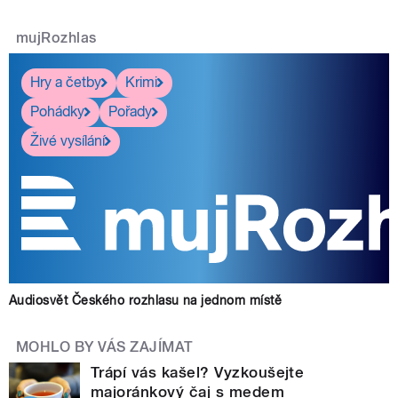
mujRozhlas
Hry a četby
Krimi
Pohádky
Pořady
Živé vysílání
Audiosvět Českého rozhlasu na jednom místě
MOHLO BY VÁS ZAJÍMAT
Trápí vás kašel? Vyzkoušejte
majoránkový čaj s medem