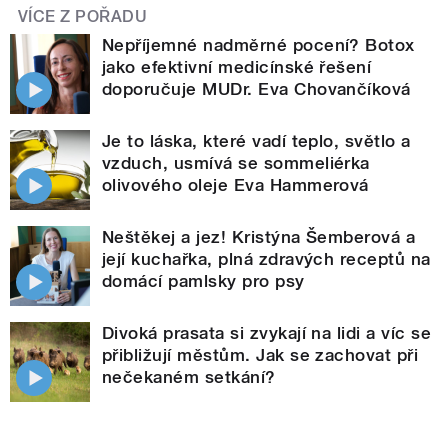
VÍCE Z POŘADU
Nepříjemné nadměrné pocení? Botox
jako efektivní medicínské řešení
doporučuje MUDr. Eva Chovančíková
Je to láska, které vadí teplo, světlo a
vzduch, usmívá se sommeliérka
olivového oleje Eva Hammerová
Neštěkej a jez! Kristýna Šemberová a
její kuchařka, plná zdravých receptů na
domácí pamlsky pro psy
Divoká prasata si zvykají na lidi a víc se
přibližují městům. Jak se zachovat při
nečekaném setkání?