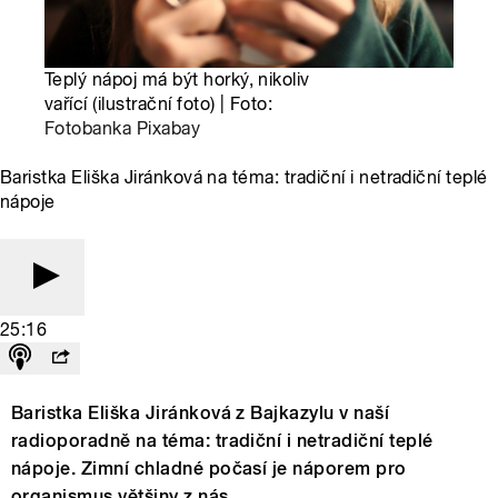
Teplý nápoj má být horký, nikoliv
vařící (ilustrační foto) | Foto:
Fotobanka Pixabay
Baristka Eliška Jiránková na téma: tradiční i netradiční teplé
nápoje
25:16
Baristka Eliška Jiránková z Bajkazylu v naší
radioporadně na téma: tradiční i netradiční teplé
nápoje. Zimní chladné počasí je náporem pro
organismus většiny z nás.