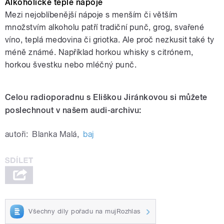
Alkoholické teplé nápoje
Mezi nejoblíbenější nápoje s menším či větším
množstvím alkoholu patří tradiční punč, grog, svařené
víno, teplá medovina či griotka. Ale proč nezkusit také ty
méně známé. Například horkou whisky s citrónem,
horkou švestku nebo mléčný punč.
Celou radioporadnu s Eliškou Jiránkovou si můžete
poslechnout v našem audi-archivu:
autoři:
Blanka Malá
,
baj
Všechny díly pořadu na mujRozhlas