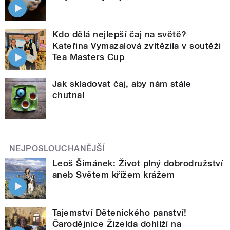
Kdo dělá nejlepší čaj na světě?
Kateřina Vymazalová zvítězila v soutěži
Tea Masters Cup
Jak skladovat čaj, aby nám stále
chutnal
NEJPOSLOUCHANĚJŠÍ
Leoš Šimánek: Život plný dobrodružství
aneb Světem křížem krážem
Tajemství Dětenického panství!
Čarodějnice Žizelda dohlíží na