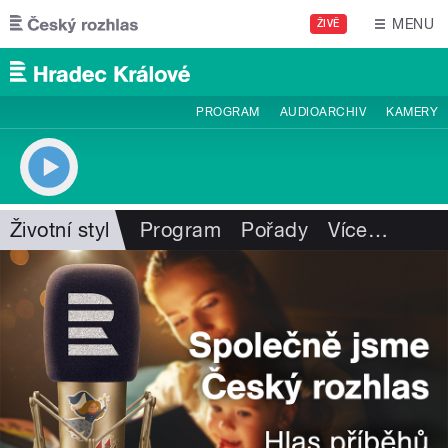
Přejít k hlavnímu obsahu
MENU
ŽIVĚ
PROGRAM
AUDIOARCHIV
KAMERY
Životní styl
Program
Pořady
Více
…