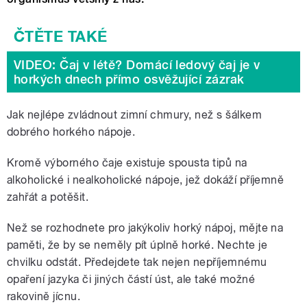
VIDEO: Čaj v létě? Domácí ledový čaj je v
horkých dnech přímo osvěžující zázrak
Jak nejlépe zvládnout zimní chmury, než s šálkem
dobrého horkého nápoje.
Kromě výborného čaje existuje spousta tipů na
alkoholické i nealkoholické nápoje, jež dokáží příjemně
zahřát a potěšit.
Než se rozhodnete pro jakýkoliv horký nápoj, mějte na
paměti, že by se neměly pít úplně horké. Nechte je
chvilku odstát. Předejdete tak nejen nepříjemnému
opaření jazyka či jiných částí úst, ale také možné
rakovině jícnu.