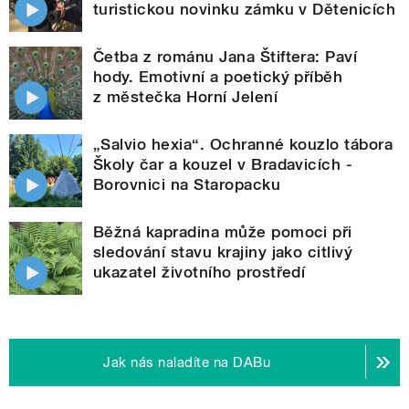
turistickou novinku zámku v Dětenicích
Četba z románu Jana Štiftera: Paví
hody. Emotivní a poetický příběh
z městečka Horní Jelení
„Salvio hexia“. Ochranné kouzlo tábora
Školy čar a kouzel v Bradavicích -
Borovnici na Staropacku
Běžná kapradina může pomoci při
sledování stavu krajiny jako citlivý
ukazatel životního prostředí
Jak nás naladíte na DABu