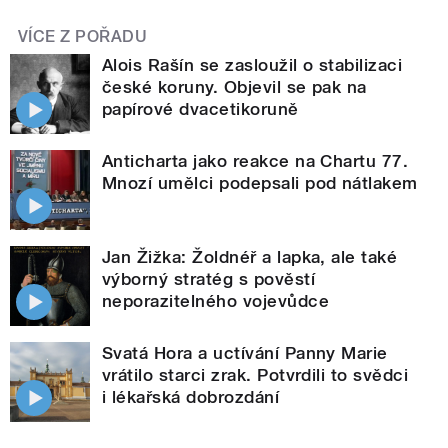
VÍCE Z POŘADU
Alois Rašín se zasloužil o stabilizaci
české koruny. Objevil se pak na
papírové dvacetikoruně
Anticharta jako reakce na Chartu 77.
Mnozí umělci podepsali pod nátlakem
Jan Žižka: Žoldnéř a lapka, ale také
výborný stratég s pověstí
neporazitelného vojevůdce
Svatá Hora a uctívání Panny Marie
vrátilo starci zrak. Potvrdili to svědci
i lékařská dobrozdání