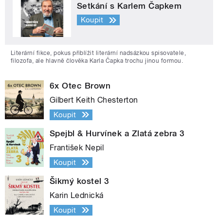
Setkání s Karlem Čapkem
Koupit
Literární fikce, pokus přiblížit literární nadsázkou spisovatele,
filozofa, ale hlavně člověka Karla Čapka trochu jinou formou.
6x Otec Brown
Gilbert Keith Chesterton
Koupit
Spejbl & Hurvínek a Zlatá zebra 3
František Nepil
Koupit
Šikmý kostel 3
Karin Lednická
Koupit