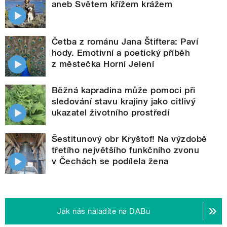
aneb Světem křížem krážem
Četba z románu Jana Štiftera: Paví
hody. Emotivní a poetický příběh
z městečka Horní Jelení
Běžná kapradina může pomoci při
sledování stavu krajiny jako citlivý
ukazatel životního prostředí
Šestitunový obr Kryštof! Na výzdobě
třetího největšího funkčního zvonu
v Čechách se podílela žena
Jak nás naladíte na DABu