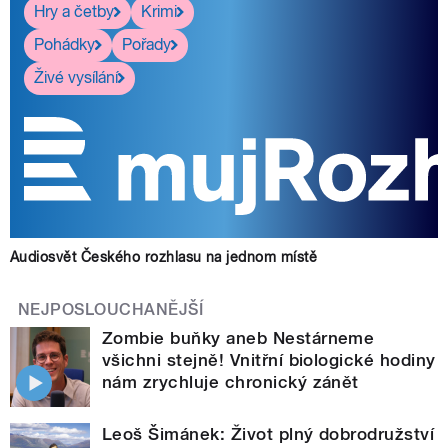
Hry a četby
Krimi
Pohádky
Pořady
Živé vysílání
Audiosvět Českého rozhlasu na jednom místě
NEJPOSLOUCHANĚJŠÍ
Zombie buňky aneb Nestárneme
všichni stejně! Vnitřní biologické hodiny
nám zrychluje chronický zánět
Leoš Šimánek: Život plný dobrodružství