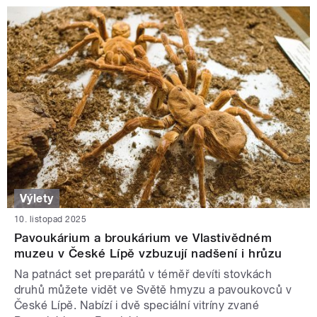
Výlety
10. listopad 2025
Pavoukárium a broukárium ve Vlastivědném
muzeu v České Lípě vzbuzují nadšení i hrůzu
Na patnáct set preparátů v téměř devíti stovkách
druhů můžete vidět ve Světě hmyzu a pavoukovců v
České Lípě. Nabízí i dvě speciální vitríny zvané