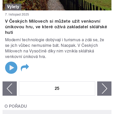
Výlety
7. listopad 2025
V Českých Milovech si můžete užít venkovní
únikovou hru, ve které ožívá zakladatel sklářské
huti
Moderní technologie dobývají i turismus a zdá se, že
se jich vůbec nemusíme bát. Naopak. V Českých
Milovech na Vysočině díky nim vznikla sklářská
venkovní úniková hra.
STRÁNKY
25
n
zí
O POŘADU