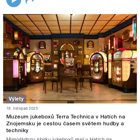
Výlety
18. listopad 2025
Muzeum jukeboxů Terra Technica v Hatích na
Znojemsku je cestou časem světem hudby a
techniky
Mimořádnou sbírku jukeboxů mají v Hatích na