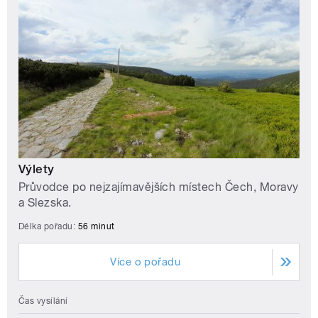
Výlety
Průvodce po nejzajímavějších místech Čech, Moravy
a Slezska.
Délka pořadu:
56 minut
Více o pořadu
Čas vysílání