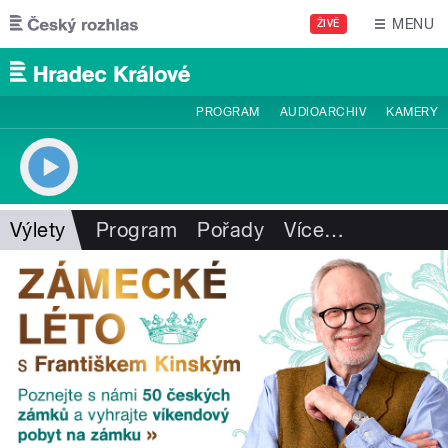
Přejít k hlavnímu obsahu
MENU
ŽIVĚ
PROGRAM
AUDIOARCHIV
KAMERY
Výlety
Program
Pořady
Více
…