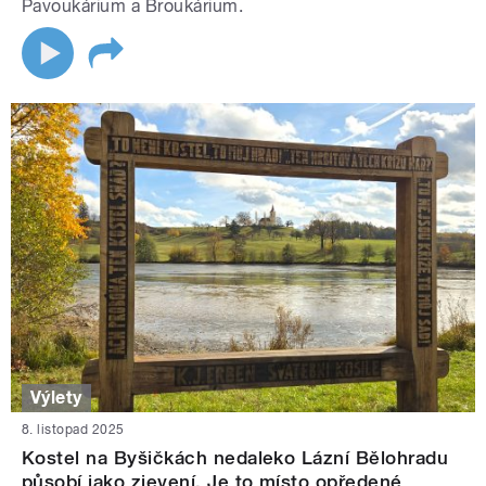
Pavoukárium a Broukárium.
Výlety
8. listopad 2025
Kostel na Byšičkách nedaleko Lázní Bělohradu
působí jako zjevení. Je to místo opředené