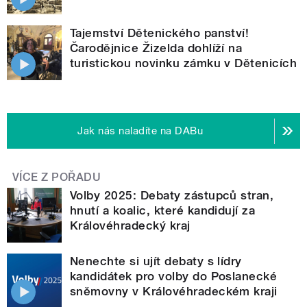
Tajemství Dětenického panství!
Čarodějnice Žizelda dohlíží na
turistickou novinku zámku v Dětenicích
Jak nás naladíte na DABu
VÍCE Z POŘADU
Volby 2025: Debaty zástupců stran,
hnutí a koalic, které kandidují za
Královéhradecký kraj
Nenechte si ujít debaty s lídry
kandidátek pro volby do Poslanecké
sněmovny v Královéhradeckém kraji