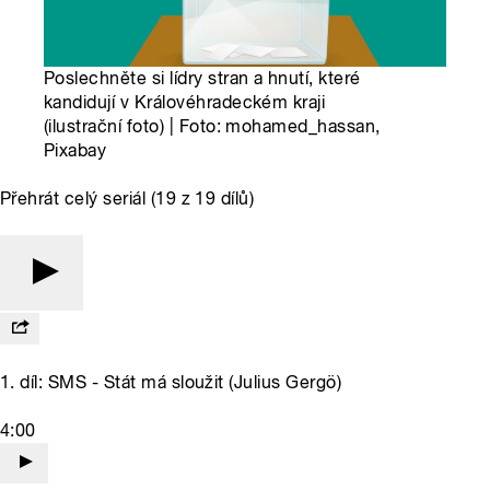
Poslechněte si lídry stran a hnutí, které
kandidují v Královéhradeckém kraji
(ilustrační foto) | Foto: mohamed_hassan,
Pixabay
Přehrát celý seriál (19 z 19 dílů)
1. díl: SMS - Stát má sloužit (Julius Gergö)
4:00