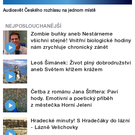
Audiosvět Českého rozhlasu na jednom místě
NEJPOSLOUCHANĚJŠÍ
Zombie buňky aneb Nestárneme
všichni stejně! Vnitřní biologické hodiny
nám zrychluje chronický zánět
Leoš Šimánek: Život plný dobrodružství
aneb Světem křížem krážem
Četba z románu Jana Štiftera: Paví
hody. Emotivní a poetický příběh
z městečka Horní Jelení
Hradecké minuty! S Hradečáky do lázní
- Lázně Velichovky