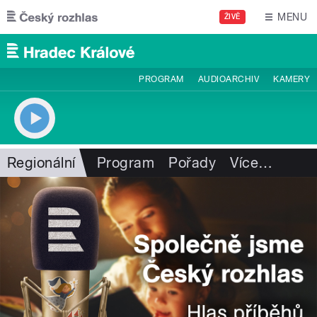
Přejít k hlavnímu obsahu
MENU
ŽIVĚ
PROGRAM
AUDIOARCHIV
KAMERY
Regionální
Program
Pořady
Více
…