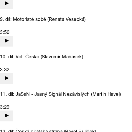
9. díl: Motoristé sobě (Renata Vesecká)
3:50
10. díl: Volt Česko (Slavomír Maňásek)
3:32
11. díl: JaSaN - Jasný Signál Nezávislých (Martin Havel)
3:29
12. díl: Česká pirátská strana (Pavel Bulíček)