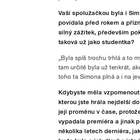
Vaší spolužačkou byla i Sim
povídala před rokem a přiz
silný zážitek, především pok
taková už jako studentka?
„Byla spíš trochu trhlá a to 
tam určitě byla už tenkrát, ak
toho ta Simona plná a i na jev
Kdybyste měla vzpomenout n
kterou jste hrála nejdelší d
její proměnu v čase, protože
vypadala premiéra a jinak 
několika letech derniéra, ja