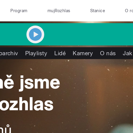
Program
mujRozhlas
Stanice
O r
oarchiv
Playlisty
Lidé
Kamery
O nás
Jak