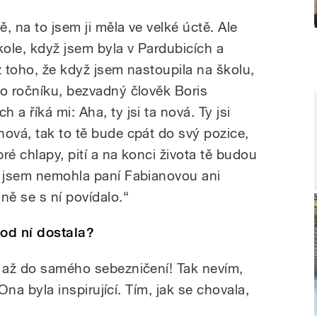
ě, na to jsem ji měla ve velké úctě. Ale
kole, když jsem byla v Pardubicích a
 z toho, že když jsem nastoupila na školu,
ho ročníku, bezvadný člověk Boris
a říká mi: Aha, ty jsi ta nová. Ty jsi
nová, tak to tě bude cpát do svý pozice,
ré chlapy, pití a na konci života tě budou
í jsem nemohla paní Fabianovou ani
ně se s ní povídalo.“
 od ní dostala?
, až do samého sebezničení! Tak nevím,
. Ona byla inspirující. Tím, jak se chovala,