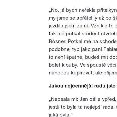
„No, já bych neřekla přítelkyn
my jsme se spřátelily až po š
jezdila jsem za ní. Vzniklo to
tak mě potkal student čtvrté
Rösner. Potkal mě na schodech 
podobnej typ jako paní Fabia
to není špatné, budeš mít dob
bolet klouby. Ve spoustě věc
náhodou kopírovat, ale příjem
Jakou nejcennější radu jste
„Napsala mi: Jen dál a vpřed
jestli to byla ta nejlepší rada
jaká byla.“