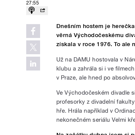
27:55
Dnešním hostem je herečka, 
věrná Východočeskému diva
získala v roce 1976. To ale
Už na DAMU hostovala v Náro
klubu a zahrála si i ve filmec
v Praze, ale hned po absolvo
Ve Východočeském divadle si 
profesorky z divadelní fakult
hře. Hrála například v Ordina
nekonečném seriálu Velmi kř
Na začátku dubna jsem si p