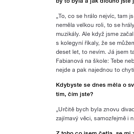
by to byla a jak dlouho jste 
„To, co se hrálo nejvíc, tam 
neměla velkou roli, to se hrál
muzikály. Ale když jsme zača
s kolegyní říkaly, že se můžem
deset let, to nevím. Já jsem 
Fabianová na škole: Tebe nebu
nejde a pak najednou to chytí
Kdybyste se dnes měla o sv
tím, čím jste?
„Určitě bych byla znovu divad
zajímavý věci, samozřejmě i n
Z toho co jsem četla, se mi 