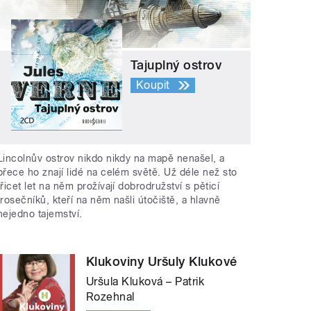
Tajuplný ostrov
Koupit
Lincolnův ostrov nikdo nikdy na mapě nenašel, a
přece ho znají lidé na celém světě. Už déle než sto
třicet let na něm prožívají dobrodružství s pěticí
trosečníků, kteří na něm našli útočiště, a hlavně
nejedno tajemství.
Klukoviny Uršuly Klukové
Uršula Kluková – Patrik
Rozehnal