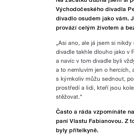
Východočeského divadla Pe
divadlo osudem jako vám. Je
provází celým životem a bez
„Asi ano, ale já jsem si nikd
divadle takhle dlouho jako v 
a navíc v tom divadle byli vždy
a to nemluvím jen o hercích,
s kýmkoliv můžu sednout, pov
prostředí a lidi, kteří jsou k
stěžovat.“
Často a ráda vzpomínáte na 
paní Vlastu Fabianovou. Z to
byly přítelkyně.