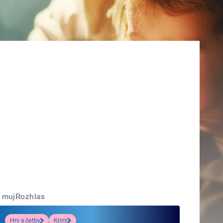
mujRozhlas
Hry a četby
Krimi