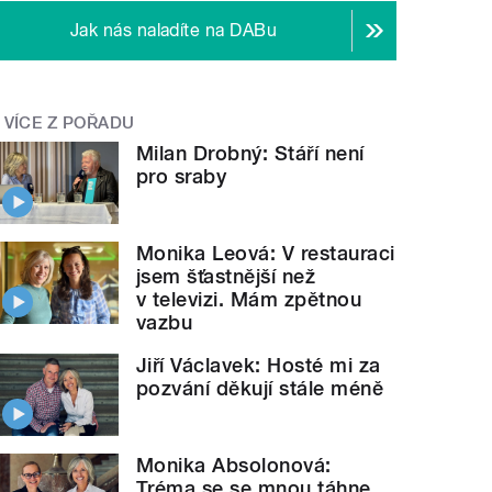
Jak nás naladíte na DABu
VÍCE Z POŘADU
Milan Drobný: Stáří není
pro sraby
Monika Leová: V restauraci
jsem šťastnější než
v televizi. Mám zpětnou
vazbu
Jiří Václavek: Hosté mi za
pozvání děkují stále méně
Monika Absolonová:
Tréma se se mnou táhne