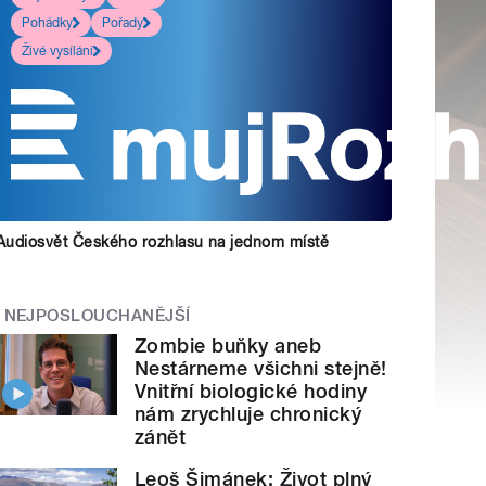
Pohádky
Pořady
Živé vysílání
Audiosvět Českého rozhlasu na jednom místě
NEJPOSLOUCHANĚJŠÍ
Zombie buňky aneb
Nestárneme všichni stejně!
Vnitřní biologické hodiny
nám zrychluje chronický
zánět
Leoš Šimánek: Život plný