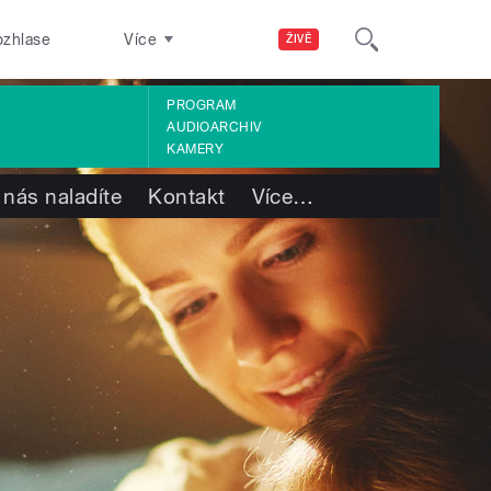
ozhlase
Více
ŽIVĚ
PROGRAM
AUDIOARCHIV
KAMERY
 nás naladíte
Kontakt
Více
…