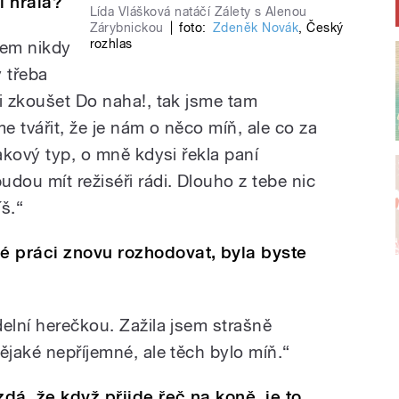
ji hrála?
Lída Vlášková natáčí Zálety s Alenou
Zárybnickou
|
foto:
Zdeněk Novák
,
Český
rozhlas
jsem nikdy
y třeba
li zkoušet Do naha!, tak jsme tam
e tvářit, že je nám o něco míň, ale co za
takový typ, o mně kdysi řekla paní
dou mít režiséři rádi. Dlouho z tebe nic
š.“
é práci znovu rozhodovat, byla byste
elní herečkou. Zažila jsem strašně
ějaké nepříjemné, ale těch bylo míň.“
zdá, že když přijde řeč na koně, je to