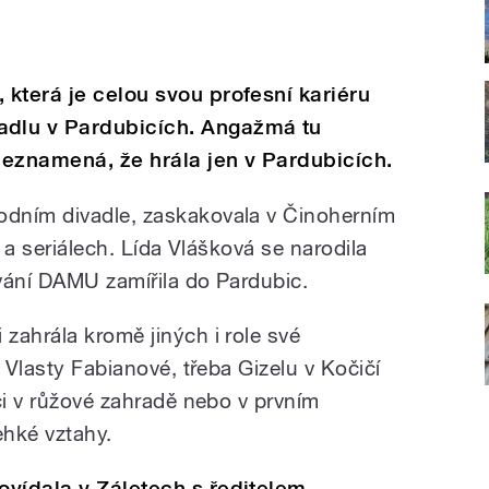
která je celou svou profesní kariéru
dlu v Pardubicích. Angažmá tu
 neznamená, že hrála jen v Pardubicích.
dním divadle, zaskakovala v Činoherním
h a seriálech. Lída Vlášková se narodila
vání DAMU zamířila do Pardubic.
zahrála kromě jiných i role své
y Vlasty Fabianové, třeba Gizelu v Kočičí
ci v růžové zahradě nebo v prvním
ehké vztahy.
ovídala v Záletech s ředitelem