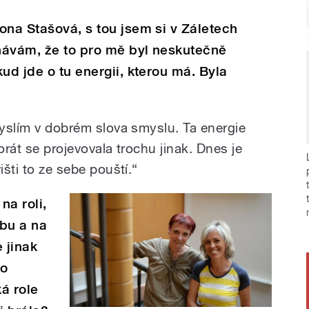
ona Stašová, s tou jsem si v Záletech
návám, že to pro mě byl neskutečně
ud jde o tu energii, kterou má. Byla
myslím v dobrém slova smyslu. Ta energie
orát se projevovala trochu jinak. Dnes je
išti to ze sebe pouští.“
a roli,
obu a na
 jinak
po
ká role