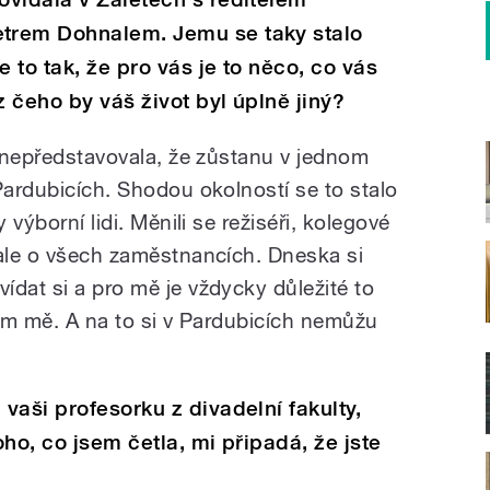
trem Dohnalem. Jemu se taky stalo
 to tak, že pro vás je to něco, co vás
 čeho by váš život byl úplně jiný?
y nepředstavovala, že zůstanu v jednom
Pardubicích. Shodou okolností se to stalo
 výborní lidi. Měnili se režiséři, kolegové
 ale o všech zaměstnancích. Dneska si
ídat si a pro mě je vždycky důležité to
olem mě. A na to si v Pardubicích nemůžu
vaši profesorku z divadelní fakulty,
ho, co jsem četla, mi připadá, že jste