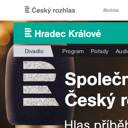
Přejít k hlavnímu obsahu
iRozhlas
Divadlo
Program
Pořady
Audi