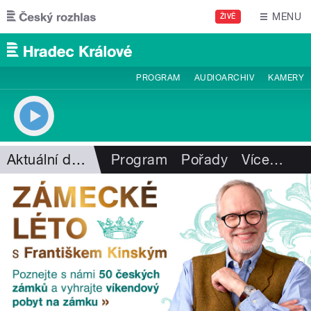
Přejít k hlavnímu obsahu
MENU
ŽIVĚ
PROGRAM
AUDIOARCHIV
KAMERY
Aktuální dění
Program
Pořady
Více
…