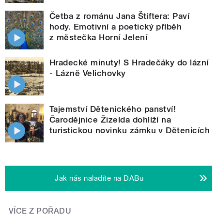
Četba z románu Jana Štiftera: Paví
hody. Emotivní a poetický příběh
z městečka Horní Jelení
Hradecké minuty! S Hradečáky do lázní
- Lázně Velichovky
Tajemství Dětenického panství!
Čarodějnice Žizelda dohlíží na
turistickou novinku zámku v Dětenicích
Jak nás naladíte na DABu
VÍCE Z POŘADU