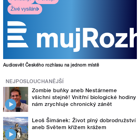
Živé vysílání
Audiosvět Českého rozhlasu na jednom místě
NEJPOSLOUCHANĚJŠÍ
Zombie buňky aneb Nestárneme
všichni stejně! Vnitřní biologické hodiny
nám zrychluje chronický zánět
Leoš Šimánek: Život plný dobrodružství
aneb Světem křížem krážem