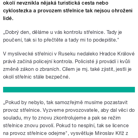
okolí nevznikla nějaká turistická cesta nebo
cyklostezka a provozem střelnice tak nejsou ohroženi
lidé.
„Dobrý den, děláme u vás kontrolu střelnice. Tady je
poučení, tak si to přečtěte a tady mi to podepište."
V myslivecké střelnici v Ruseku nedaleko Hradce Králové
právě začíná policejní kontrola. Policisté ji provádí i kvůli
změně zákon o zbraních. Cílem je mj. také zjistit, jestli je
okolí střelnic stále bezpečné.
„Pokud by nebylo, tak samozřejmě musíme pozastavit
provoz střelnice. Vyzveme provozovatele, aby dal věci do
souladu, my to znovu zkontrolujeme a pak se režim
střelnice znovu povolí. Pokud to nesplní, tak se licence
na provoz střelnice odejme", vysvětluje Miroslav Kříž z