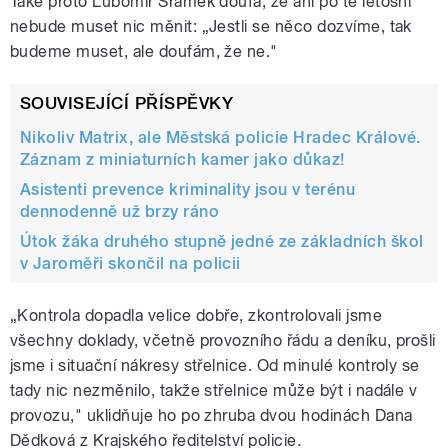
Také proto Lubomír Šrámek doufá, že ani po té letošní
nebude muset nic měnit: „Jestli se něco dozvíme, tak
budeme muset, ale doufám, že ne."
SOUVISEJÍCÍ PŘÍSPĚVKY
Nikoliv Matrix, ale Městská policie Hradec Králové.
Záznam z miniaturních kamer jako důkaz!
Asistenti prevence kriminality jsou v terénu
dennodenně už brzy ráno
Útok žáka druhého stupně jedné ze základních škol
v Jaroměři skončil na policii
„Kontrola dopadla velice dobře, zkontrolovali jsme
všechny doklady, včetně provozního řádu a deníku, prošli
jsme i situační nákresy střelnice. Od minulé kontroly se
tady nic nezměnilo, takže střelnice může být i nadále v
provozu," uklidňuje ho po zhruba dvou hodinách Dana
Dědková z Krajského ředitelství policie.