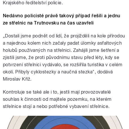
Krajského ředitelství policie.
Nedávno policisté právě takový případ řešili a jednu
ze střelnic na Trutnovsku na čas uzavřeli
„Dostali jsme podnět od lidí, že projížděli na kole přírodou
a najednou kolem nich začaly padat úlomky asfaltových
holubů používaných na střelnici. Zahájili jsme šetření a
zjistili jsme, že proti původnímu stavu před léty, kdy se
potvrzení střelnici vydávalo, se rozšířila turistika v celém
okolí. Přibyly cyklostezky a naučná stezka", dodává
Miroslav Kříž.
Kontroluje se také ale i to, jestli mají provozovatelé
souhlas k činnosti od majitele pozemku, na kterém
střelnice stojí a nebo potřebné vybavení střelnice.