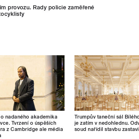
ním provozu. Rady policie zaměřené
ocyklisty
t o nadaného akademika
Trumpův taneční sál Bílé
ovce. Tvrzení o úspěších
je zatím v nedohlednu. Od
ra z Cambridge ale média
soud nařídil stavbu zastavi
a