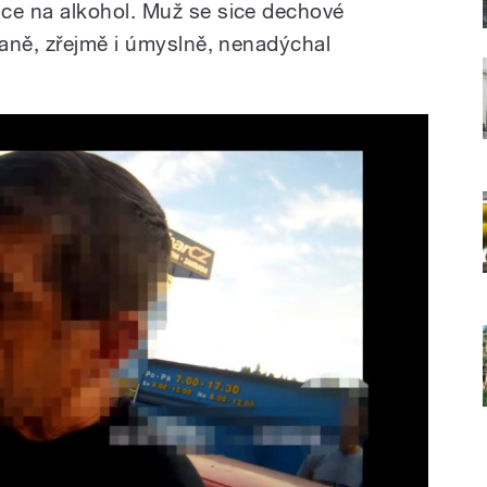
e na alkohol. Muž se sice dechové
aně, zřejmě i úmyslně, nenadýchal