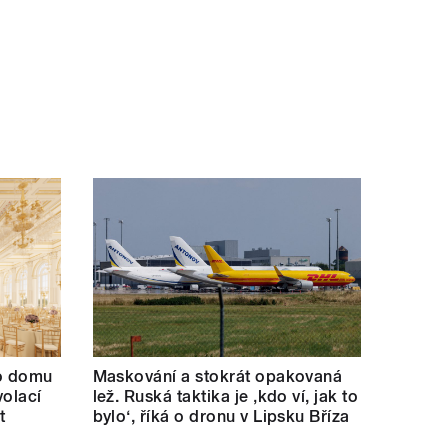
ho domu
Maskování a stokrát opakovaná
volací
lež. Ruská taktika je ‚kdo ví, jak to
t
bylo‘, říká o dronu v Lipsku Bříza