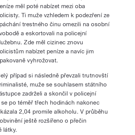
eníze měl poté nabízet mezi oba
olicisty. Ti muže vzhledem k podezření ze
páchání trestného činu omezili na osobní
vobodě a eskortovali na policejní
lužebnu. Zde měl cizinec znovu
olicistům nabízet peníze a navíc jim
pakovaně vyhrožovat.
elý případ si následně převzali trutnovští
riminalisté, muže se souhlasem státního
ástupce zadrželi a skončil v policejní
é se po téměř třech hodinách nakonec
kázala 2,04 promile alkoholu. V průběhu
bvinění ještě rozšířeno o přečin
 látky.