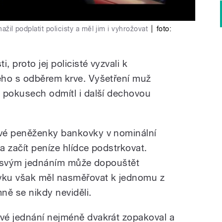
ažil podplatit policisty a měl jim i vyhrožovat
|
foto:
, proto jej policisté vyzvali k
ého s odběrem krve. Vyšetření muž
 pokusech odmítl i další dechovou
vé peněženky bankovky v nominální
 a začít peníze hlídce podstrkovat.
se svým jednáním může dopouštět
ovku však měl nasměřovat k jednomu z
mně se nikdy neviděli.
vé jednání nejméně dvakrát zopakoval a