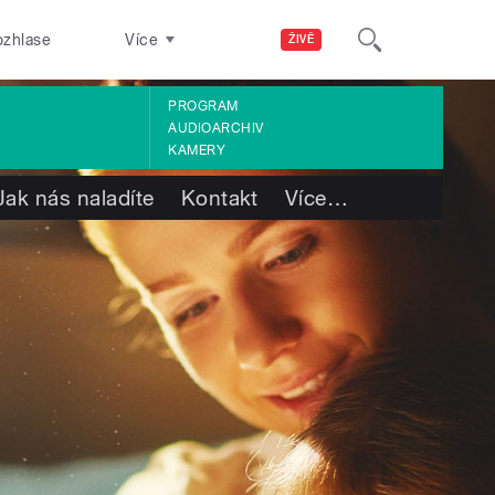
ozhlase
Více
ŽIVĚ
PROGRAM
AUDIOARCHIV
KAMERY
Jak nás naladíte
Kontakt
Více
…