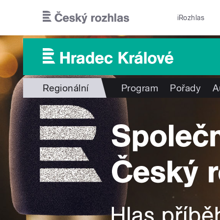
Přejít k hlavnímu obsahu
iRozhlas
Regionální
Program
Pořady
A