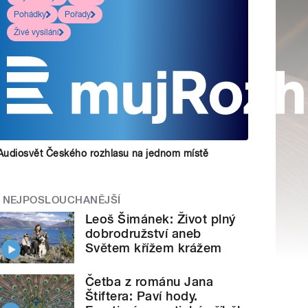
Pohádky
Pořady
Živé vysílání
Audiosvět Českého rozhlasu na jednom místě
NEJPOSLOUCHANĚJŠÍ
Leoš Šimánek: Život plný
dobrodružství aneb
Světem křížem krážem
Četba z románu Jana
Štiftera: Paví hody.