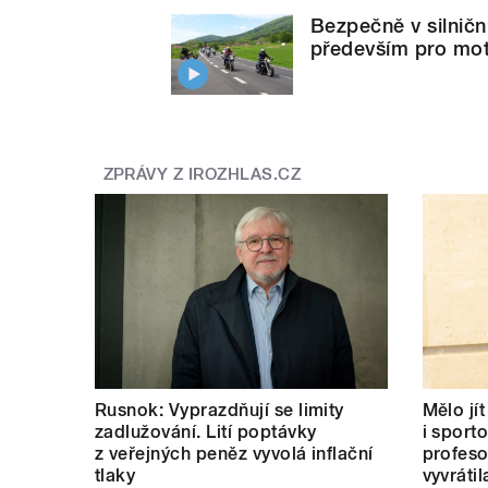
Bezpečně v silnič
především pro mot
ZPRÁVY Z IROZHLAS.CZ
Rusnok: Vyprazdňují se limity
Mělo jí
zadlužování. Lití poptávky
i sport
z veřejných peněz vyvolá inflační
profeso
tlaky
vyvrátil