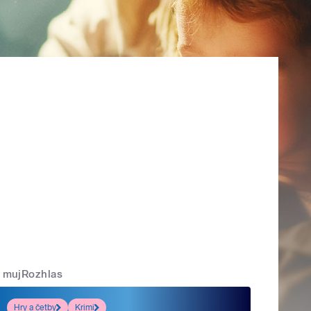
mujRozhlas
Hry a četby
Krimi