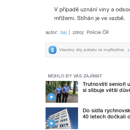
V případě uznání viny a odsou
mřížemi. Stíhán je ve vazbě.
autor:
baj
|
zdroj:
Policie ČR
Všechny díly pořadu na mujRozhlas
MOHLO BY VÁS ZAJÍMAT
Trutnovští senioři 
si slibuje větší d
Do sídla rychnovsk
40 letech dočkali