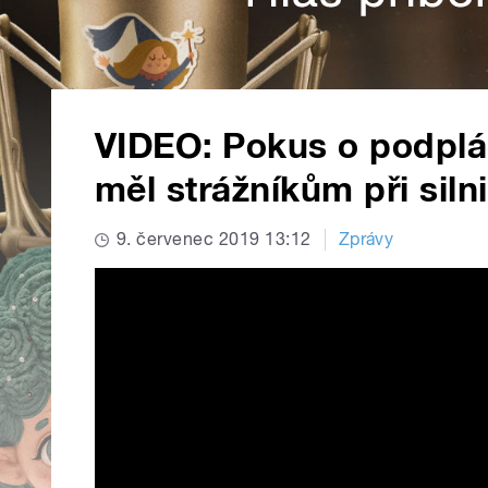
VIDEO: Pokus o podplác
měl strážníkům při siln
9. červenec 2019 13:12
Zprávy