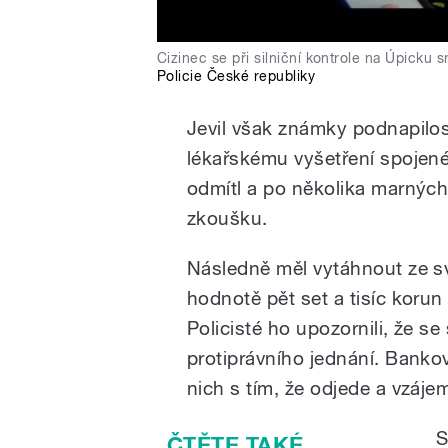
Cizinec se při silniční kontrole na Úpicku sn
Policie České republiky
Jevil však známky podnapilosti
lékařskému vyšetření spojen
odmítl a po několika marných
zkoušku.
Následně měl vytáhnout ze s
hodnotě pět set a tisíc korun
Policisté ho upozornili, že 
protiprávního jednání. Bank
nich s tím, že odjede a vzáje
S