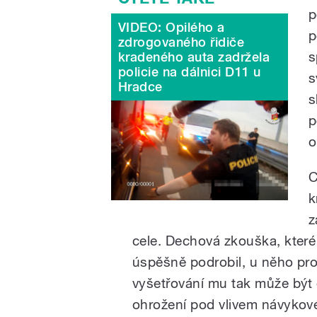
p
VIDEO: Opilého a
p
zdrogovaného řidiče
s
kradeného auta zadržela
policie na dálnici D11 u
s
Hradce
s
p
o
C
k
z
cele. Dechová zkouška, kter
úspěšně podrobil, u něho pro
vyšetřování mu tak může být o
ohrožení pod vlivem návykové