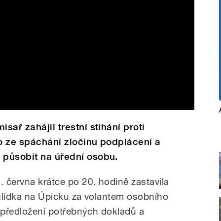
sař zahájil trestní stíhání proti
ho ze spáchání zločinu podplácení a
 působit na úřední osobu.
 června krátce po 20. hodině zastavila
ní hlídka na Úpicku za volantem osobního
 k předložení potřebných dokladů a