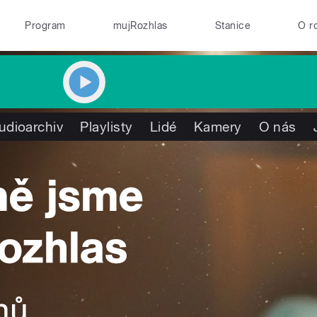
Program
mujRozhlas
Stanice
O r
udioarchiv
Playlisty
Lidé
Kamery
O nás