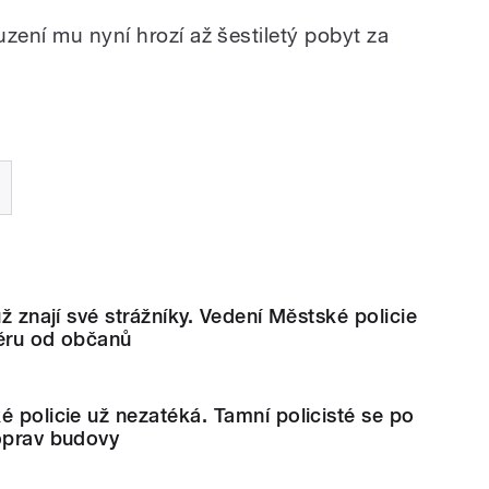
zení mu nyní hrozí až šestiletý pobyt za
už znají své strážníky. Vedení Městské policie
ůvěru od občanů
é policie už nezatéká. Tamní policisté se po
 oprav budovy