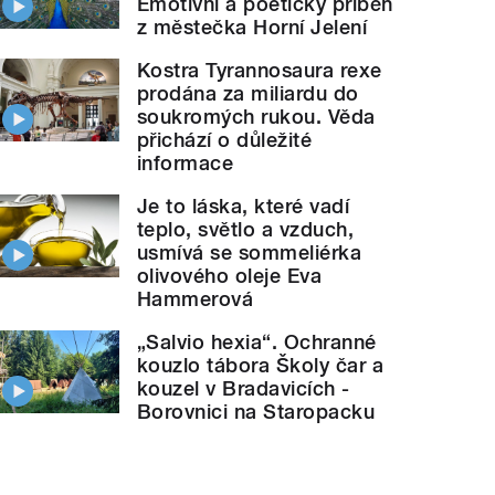
Emotivní a poetický příběh
z městečka Horní Jelení
Kostra Tyrannosaura rexe
prodána za miliardu do
soukromých rukou. Věda
přichází o důležité
informace
Je to láska, které vadí
teplo, světlo a vzduch,
usmívá se sommeliérka
olivového oleje Eva
Hammerová
„Salvio hexia“. Ochranné
kouzlo tábora Školy čar a
kouzel v Bradavicích -
Borovnici na Staropacku