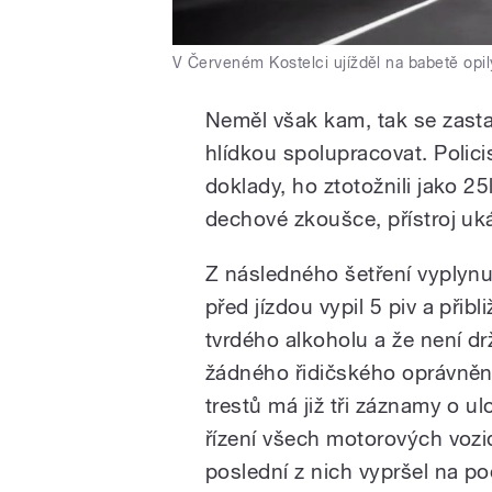
V Červeném Kostelci ujížděl na babetě opi
Neměl však kam, tak se zastav
hlídkou spolupracovat. Polic
doklady, ho ztotožnili jako 2
dechové zkoušce, přístroj uká
Z následného šetření vyplynu
před jízdou vypil 5 piv a přibl
tvrdého alkoholu a že není dr
žádného řidičského oprávnění.
trestů má již tři záznamy o u
řízení všech motorových vozi
poslední z nich vypršel na p