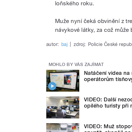
loňského roku.
Muže nyní čeká obvinění z tr
návykové látky, za což může 
autor:
baj
|
zdroj:
Policie České repub
MOHLO BY VÁS ZAJÍMAT
Natáčení videa na
operátorům tísňový
VIDEO: Další nezo
opilého turisty př
VIDEO: Muž stopova