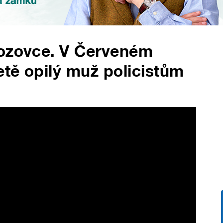
vozovce. V Červeném
etě opilý muž policistům