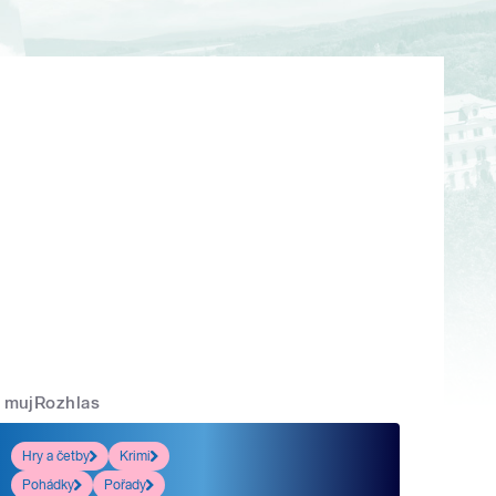
mujRozhlas
Hry a četby
Krimi
Pohádky
Pořady