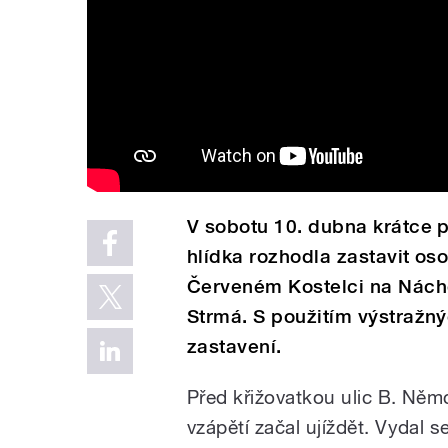
V sobotu 10. dubna krátce p
hlídka rozhodla zastavit os
Červeném Kostelci na Náchod
Strmá. S použitím výstražný
zastavení.
Před křižovatkou ulic B. Něm
vzápětí začal ujíždět. Vydal 