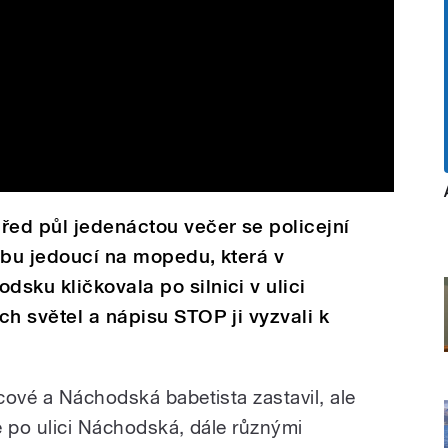
řed půl jedenáctou večer se policejní
obu jedoucí na mopedu, která v
sku kličkovala po silnici v ulici
ch světel a nápisu STOP ji vyzvali k
cové a Náchodská babetista zastavil, ale
se po ulici Náchodská, dále různými