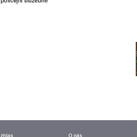
 policejní služebně
zhlas
O nás