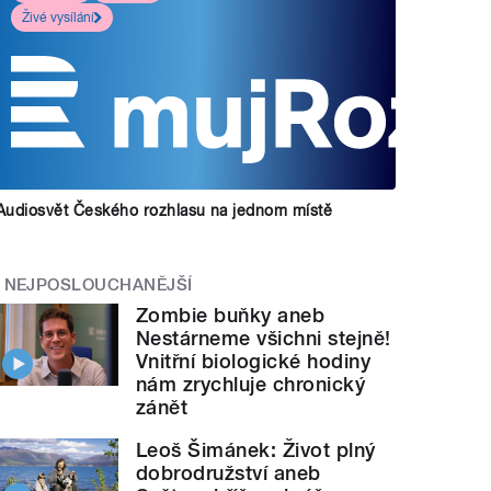
Živé vysílání
Audiosvět Českého rozhlasu na jednom místě
NEJPOSLOUCHANĚJŠÍ
Zombie buňky aneb
Nestárneme všichni stejně!
Vnitřní biologické hodiny
nám zrychluje chronický
zánět
Leoš Šimánek: Život plný
dobrodružství aneb