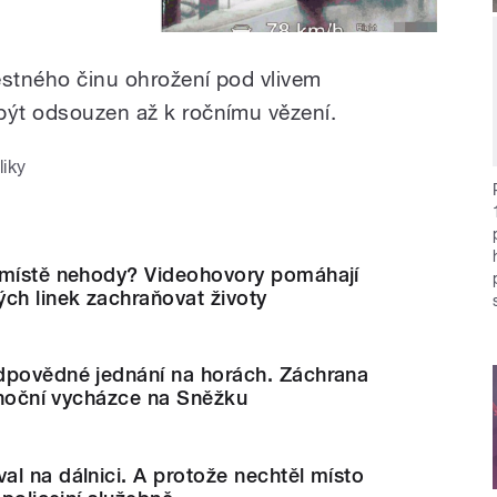
estného činu ohrožení pod vlivem
být odsouzen až k ročnímu vězení.
liky
 místě nehody? Videohovory pomáhají
ch linek zachraňovat životy
dpovědné jednání na horách. Záchrana
i noční vycházce na Sněžku
l na dálnici. A protože nechtěl místo