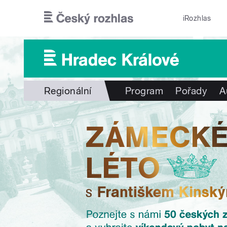
Přejít k hlavnímu obsahu
iRozhlas
Regionální
Program
Pořady
A