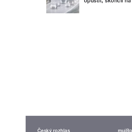
opustit, skončil na
Český rozhlas
mujRo