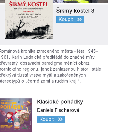
Šikmý kostel 3
Koupit
Románová kronika ztraceného města - léta 1945–
1961. Karin Lednická předkládá do značné míry
převratný, dosavadní paradigma měnící obraz
hornického regionu, jehož zahlazenou historii stále
překrývá tlustá vrstva mýtů a zakořeněných
stereotypů o „černé zemi a rudém kraji“.
Klasické pohádky
Daniela Fischerová
Koupit