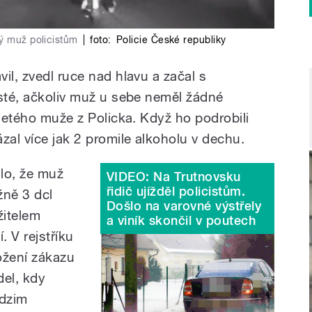
lý muž policistům
|
foto:
Policie České republiky
il, zvedl ruce nad hlavu a začal s
isté, ačkoliv muž u sebe neměl žádné
5letého muže z Policka. Když ho podrobili
zal více jak 2 promile alkoholu v dechu.
lo, že muž
VIDEO: Na Trutnovsku
řidič ujížděl policistům.
ižně 3 dcl
Došlo na varovné výstřely
žitelem
a viník skončil v poutech
 V rejstříku
ložení zákazu
del, kdy
odzim