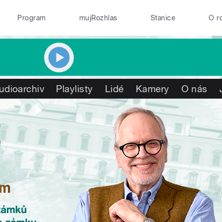
Program
mujRozhlas
Stanice
O r
udioarchiv
Playlisty
Lidé
Kamery
O nás