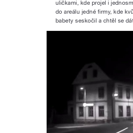
uličkami, kde projel i jednosm
do areálu jedné firmy, kde kvů
babety seskočil a chtěl se dá