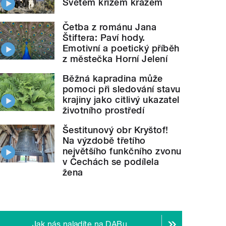
Světem křížem krážem
Četba z románu Jana
Štiftera: Paví hody.
Emotivní a poetický příběh
z městečka Horní Jelení
Běžná kapradina může
pomoci při sledování stavu
krajiny jako citlivý ukazatel
životního prostředí
Šestitunový obr Kryštof!
Na výzdobě třetího
největšího funkčního zvonu
v Čechách se podílela
žena
Jak nás naladíte na DABu