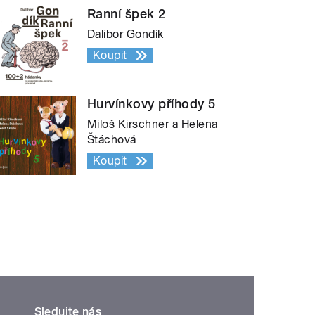
Ranní špek 2
Dalibor Gondík
Koupit
Hurvínkovy příhody 5
Miloš Kirschner a Helena
Štáchová
Koupit
Sledujte nás