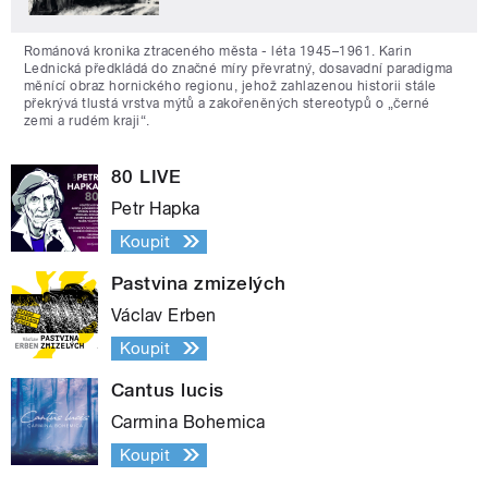
Románová kronika ztraceného města - léta 1945–1961. Karin
Lednická předkládá do značné míry převratný, dosavadní paradigma
měnící obraz hornického regionu, jehož zahlazenou historii stále
překrývá tlustá vrstva mýtů a zakořeněných stereotypů o „černé
zemi a rudém kraji“.
80 LIVE
Petr Hapka
Koupit
Pastvina zmizelých
Václav Erben
Koupit
Cantus lucis
Carmina Bohemica
Koupit