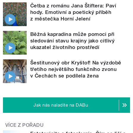
Četba z románu Jana Štiftera: Paví
hody. Emotivní a poetický příběh
z městečka Horní Jelení
Běžná kapradina může pomoci při
sledování stavu krajiny jako citlivý
ukazatel životního prostředí
Šestitunový obr Kryštof! Na výzdobě
třetího největšího funkčního zvonu
v Čechách se podílela žena
Jak nás naladíte na DABu
VÍCE Z POŘADU