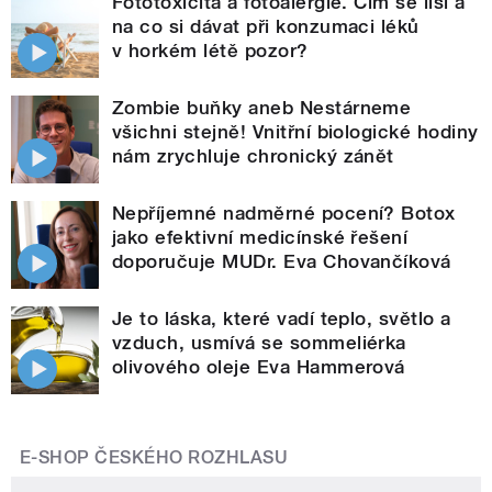
Fototoxicita a fotoalergie. Čím se liší a
na co si dávat při konzumaci léků
v horkém létě pozor?
Zombie buňky aneb Nestárneme
všichni stejně! Vnitřní biologické hodiny
nám zrychluje chronický zánět
Nepříjemné nadměrné pocení? Botox
jako efektivní medicínské řešení
doporučuje MUDr. Eva Chovančíková
Je to láska, které vadí teplo, světlo a
vzduch, usmívá se sommeliérka
olivového oleje Eva Hammerová
E-SHOP ČESKÉHO ROZHLASU