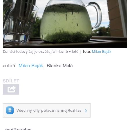
Domácí ledový čaj je osvěžující hlavně v létě
|
foto:
Milan Baják
autoři:
Milan Baják
,
Blanka Malá
Všechny díly pořadu na mujRozhlas
mujRozhlas