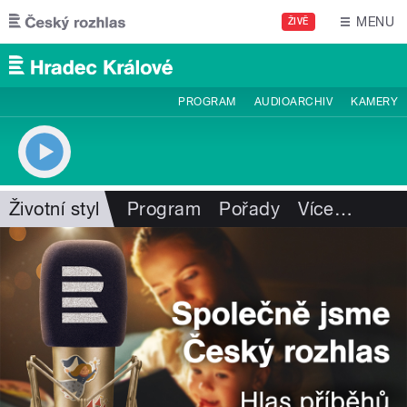
Přejít k hlavnímu obsahu
MENU
ŽIVĚ
PROGRAM
AUDIOARCHIV
KAMERY
Životní styl
Program
Pořady
Více
…