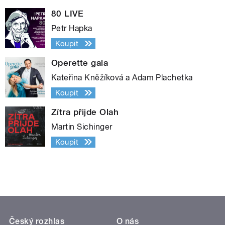
80 LIVE
Petr Hapka
Koupit
Operette gala
Kateřina Kněžíková a Adam Plachetka
Koupit
Zítra přijde Olah
Martin Sichinger
Koupit
Český rozhlas
O nás