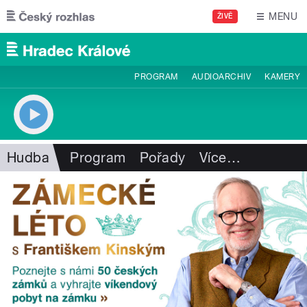
Přejít k hlavnímu obsahu
MENU
ŽIVĚ
PROGRAM
AUDIOARCHIV
KAMERY
Hudba
Program
Pořady
Více
…