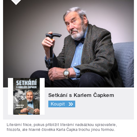
Setkání s Karlem Čapkem
Koupit
Literární fikce, pokus přiblížit literární nadsázkou spisovatele,
filozofa, ale hlavně člověka Karla Čapka trochu jinou formou.