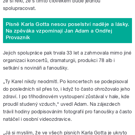
že si řekl, že s tímto člověkem bude jednou
spolupracovat.
Písně Karla Gotta nesou poselství naděje a lásky.
Na zpěváka vzpomínají Jan Adam a Ondřej
Provazník
Jejich spolupráce pak trvala 33 let a zahrnovala mimo jiné
organizaci koncertů, dramaturgii, produkci 78 alb i
setkání s novináři a fanoušky.
„Ty Karel nikdy neodmítl. Po koncertech se podepisoval
do posledních sil přes to, i když to často ohrožovalo jeho
zdraví. I po tříhodinovém vystoupení zůstával v hale, kde
proudil studený vzduch,“ uvedl Adam. Na zájezdech
trávil hodiny podpisováním fotografií pro fanoušky a často
natáčel i osobní videozdravice.
„
Já si myslím, že ve všech písních Karla Gotta je ukryto