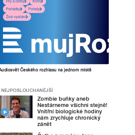
Hry a četby
Krimi
Pohádky
Pořady
Živé vysílání
Audiosvět Českého rozhlasu na jednom místě
NEJPOSLOUCHANĚJŠÍ
Zombie buňky aneb
Nestárneme všichni stejně!
Vnitřní biologické hodiny
nám zrychluje chronický
zánět