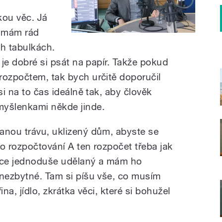
kou věc. Já
a mám rád
ch tabulkách.
 je dobré si psát na papír. Takže pokud
rozpočtem, tak bych určitě doporučil
si na to čas ideálně tak, aby člověk
myšlenkami někde jinde.
anou trávu, uklizený dům, abyste se
o rozpočtování A ten rozpočet třeba jak
elice jednoduše udělaný a mám ho
 nezbytné. Tam si píšu vše, co musím
řina, jídlo, zkrátka věci, které si bohužel