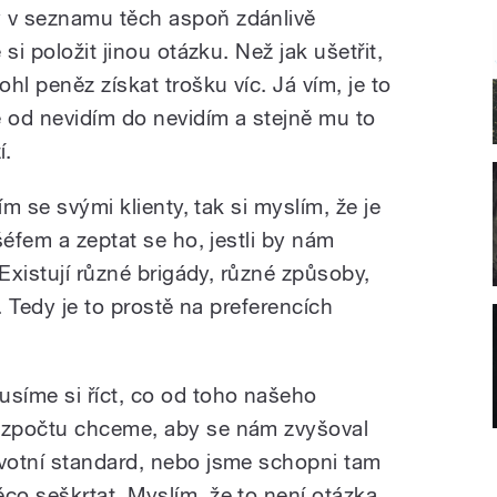
 v seznamu těch aspoň zdánlivě
si položit jinou otázku. Než jak ušetřit,
hl peněz získat trošku víc. Já vím, je to
 od nevidím do nevidím a stejně mu to
í.
ím se svými klienty, tak si myslím, že je
šéfem a zeptat se ho, jestli by nám
 Existují různé brigády, různé způsoby,
. Tedy je to prostě na preferencích
usíme si říct, co od toho našeho
ozpočtu chceme, aby se nám zvyšoval
ivotní standard, nebo jsme schopni tam
ěco seškrtat. Myslím, že to není otázka,