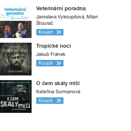
Veterinární poradna
Jaroslava Vykoupilová, Milan
Štourač
Koupit
Tropické noci
Jakub Fránek
Koupit
O čem skály mlčí
Kateřina Surmanová
Koupit