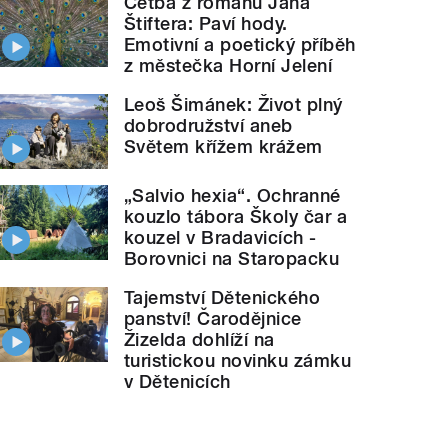
Četba z románu Jana
Štiftera: Paví hody.
Emotivní a poetický příběh
z městečka Horní Jelení
Leoš Šimánek: Život plný
dobrodružství aneb
Světem křížem krážem
„Salvio hexia“. Ochranné
kouzlo tábora Školy čar a
kouzel v Bradavicích -
Borovnici na Staropacku
Tajemství Dětenického
panství! Čarodějnice
Žizelda dohlíží na
turistickou novinku zámku
v Dětenicích