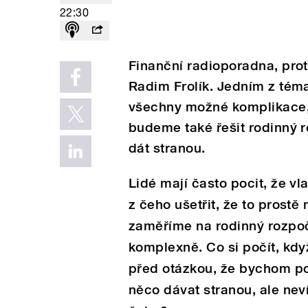
22:30
Finanční radioporadna, pro
Radim Frolík. Jedním z téma
všechny možné komplikace, 
budeme také řešit rodinný ro
dát stranou.
Lidé mají často pocit, že vl
z čeho ušetřit, že to prostě 
zaměříme na rodinný rozpo
komplexně. Co si počít, kdy
před otázkou, že bychom po
něco dávat stranou, ale nev