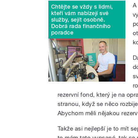
A
Chtějte se vždy s lidmi,
kteří vám nabízejí své
v
služby, sejít osobně.
p
Dobrá rada finančního
poradce
o
k
D
d
s
r
rezervní fond, který je na op
stranou, když se něco rozbij
Abychom měli nějakou rezerv
Takže asi nejlepší je to mít s
to mám tato vypsané, tak se