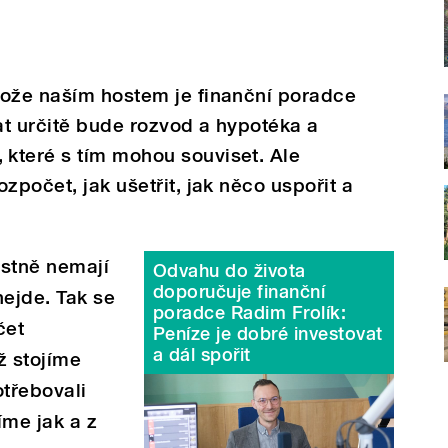
tože naším hostem je finanční poradce
t určitě bude rozvod a hypotéka a
které s tím mohou souviset. Ale
zpočet, jak ušetřit, jak něco uspořit a
astně nemají
Odvahu do života
doporučuje finanční
nejde. Tak se
poradce Radim Frolík:
čet
Peníze je dobré investovat
a dál spořit
ž stojíme
třebovali
íme jak a z