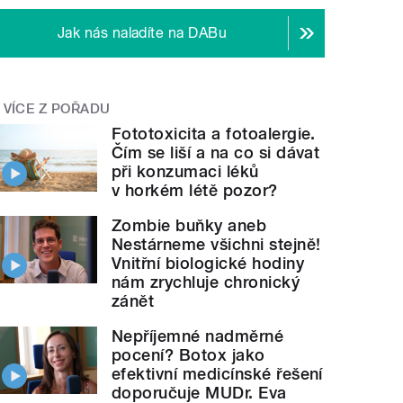
Jak nás naladíte na DABu
VÍCE Z POŘADU
Fototoxicita a fotoalergie.
Čím se liší a na co si dávat
při konzumaci léků
v horkém létě pozor?
Zombie buňky aneb
Nestárneme všichni stejně!
Vnitřní biologické hodiny
nám zrychluje chronický
zánět
Nepříjemné nadměrné
pocení? Botox jako
efektivní medicínské řešení
doporučuje MUDr. Eva