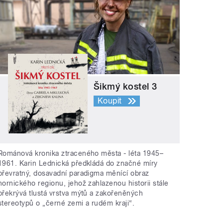
Šikmý kostel 3
Koupit
Románová kronika ztraceného města - léta 1945–
1961. Karin Lednická předkládá do značné míry
převratný, dosavadní paradigma měnící obraz
hornického regionu, jehož zahlazenou historii stále
překrývá tlustá vrstva mýtů a zakořeněných
stereotypů o „černé zemi a rudém kraji“.