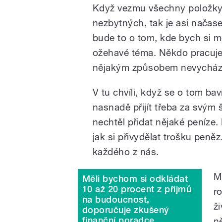
Když vezmu všechny položky
nezbytných, tak je asi načase 
bude to o tom, kde bych si mo
ožehavé téma. Někdo pracuje
nějakým způsobem nevycház
V tu chvíli, když se o tom bav
nasnadě přijít třeba za svým 
nechtěl přidat nějaké peníze.
jak si přivydělat trošku peněz
každého z nás.
M
Měli bychom si odkládat
10 až 20 procent z příjmů
r
na budoucnost,
ž
doporučuje zkušený
finanční poradce
n