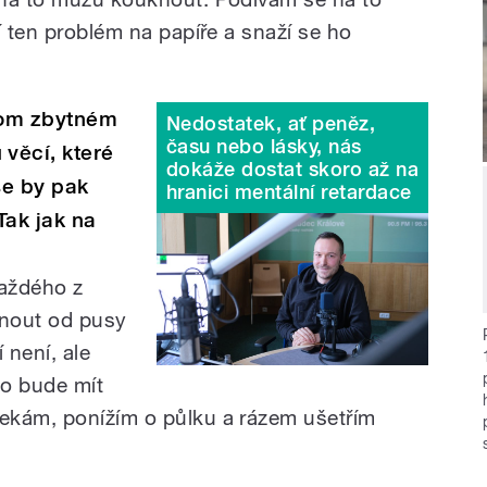
í ten problém na papíře a snaží se ho
 tom zbytném
Nedostatek, ať peněz,
času nebo lásky, nás
věcí, které
dokáže dostat skoro až na
se by pak
hranici mentální retardace
Tak jak na
každého z
hnout od pusy
 není, ale
to bude mít
ekám, ponížím o půlku a rázem ušetřím