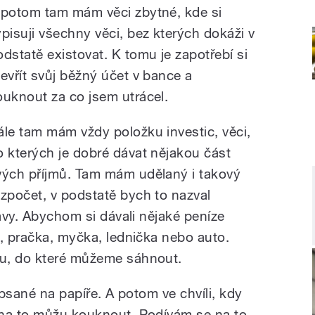
 potom tam mám věci zbytné, kde si
ypisuji všechny věci, bez kterých dokáži v
odstatě existovat. K tomu je zapotřebí si
tevřít svůj běžný účet v bance a
ouknout za co jsem utrácel.
ále tam mám vždy položku investic, věci,
o kterých je dobré dávat nějakou část
vých příjmů. Tam mám udělaný i takový
ozpočet, v podstatě bych to nazval
ravy. Abychom si dávali nějaké peníze
e, pračka, myčka, lednička nebo auto.
u, do které můžeme sáhnout.
epsané na papíře. A potom ve chvíli, kdy
 na to můžu kouknout. Podívám se na to