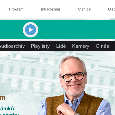
Program
mujRozhlas
Stanice
O r
Audioarchiv
Playlisty
Lidé
Kamery
O nás