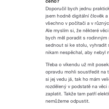
čeho?
Doporučil bych jednu praktic
jsem hodně digitální člověk 
všechno v počítači a v různý
Ale myslím si, že některé věci
bych měl poradit s rodinným 
sednout si ke stolu, vyhradit 
nikam nespěchal, aby nebyl 
Třeba o víkendu už mít posek
opravdu mohli soustředit na t
si jej vedu já, tak ho mám v
rozdělený v podstatě na věci
zaplatit. Takže tam patří elekt
nemůžeme odpustit.