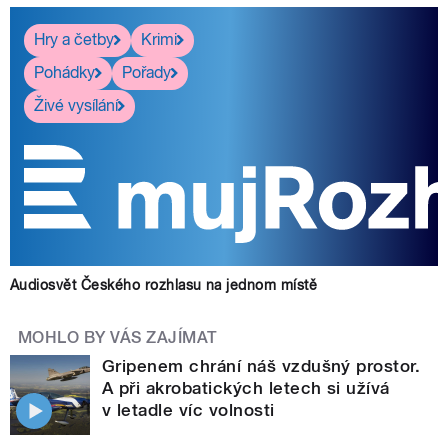
Hry a četby
Krimi
Pohádky
Pořady
Živé vysílání
Audiosvět Českého rozhlasu na jednom místě
MOHLO BY VÁS ZAJÍMAT
Gripenem chrání náš vzdušný prostor.
A při akrobatických letech si užívá
v letadle víc volnosti