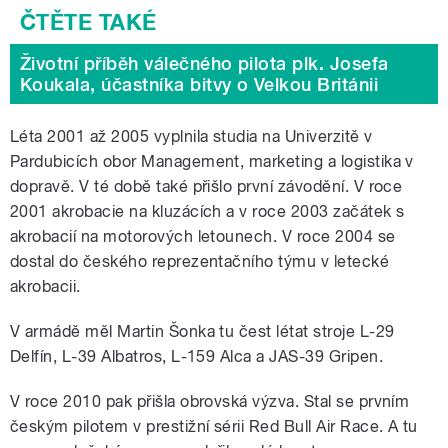
Životní příběh válečného pilota plk. Josefa
Koukala, účastníka bitvy o Velkou Británii
Léta 2001 až 2005 vyplnila studia na Univerzitě v
Pardubicích obor Management, marketing a logistika v
dopravě. V té době také přišlo první závodění. V roce
2001 akrobacie na kluzácích a v roce 2003 začátek s
akrobacií na motorových letounech. V roce 2004 se
dostal do českého reprezentačního týmu v letecké
akrobacii.
V armádě měl Martin Šonka tu čest létat stroje L-29
Delfín, L-39 Albatros, L-159 Alca a JAS-39 Gripen.
V roce 2010 pak přišla obrovská výzva. Stal se prvním
českým pilotem v prestižní sérii Red Bull Air Race. A tu