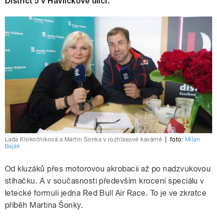
District 5 v Havlíčkově ulici.
Lada Klokočníková a Martin Šonka v rozhlasové kavárně
|
foto:
Milan
Baják
Od kluzáků přes motorovou akrobacii až po nadzvukovou
stíhačku. A v současnosti především krocení speciálu v
letecké formuli jedna Red Bull Air Race. To je ve zkratce
příběh Martina Šonky.