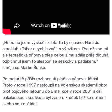
„Hned co jsem vyskočil z letadla bylo jasno. Hurá do
aeroklubu Tábor a rychle začít s výcvikem. Protože se mi
ale teoretická příprava přes celou zimu zdála příliš dlouhá,
odpíchnul jsem to alespoň se seskoky s padákem,"
směje se Martin Šonka.
Po maturitě přišlo rozhodnutí plně se věnovat létání.
Proto v roce 1997 nastoupil na Vojenskou akademii obor
pilot bojového letounu do Brna, kde v roce 2001 složil
bakalářskou zkoušku a byl zase o krůček blíž ke splnění
svého snu o létání.