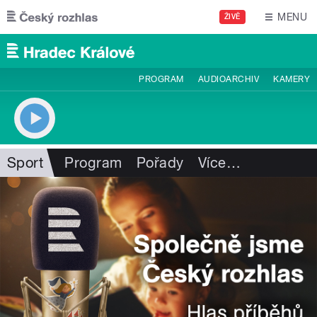
Přejít k hlavnímu obsahu
MENU
ŽIVĚ
PROGRAM
AUDIOARCHIV
KAMERY
Sport
Program
Pořady
Více
…