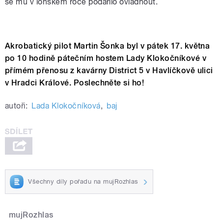
se mu v loňském roce podařilo ovládnout.
Martin Šonka v rozhovoru s Ladou
Akrobatický pilot Martin Šonka byl v pátek 17. května
Klokočníkovou
po 10 hodině pátečním hostem Lady Klokočníkové v
přímém přenosu z kavárny District 5 v Havlíčkově ulici
v Hradci Králové. Poslechněte si ho!
autoři:
Lada Klokočníková
,
baj
Všechny díly pořadu na mujRozhlas
mujRozhlas