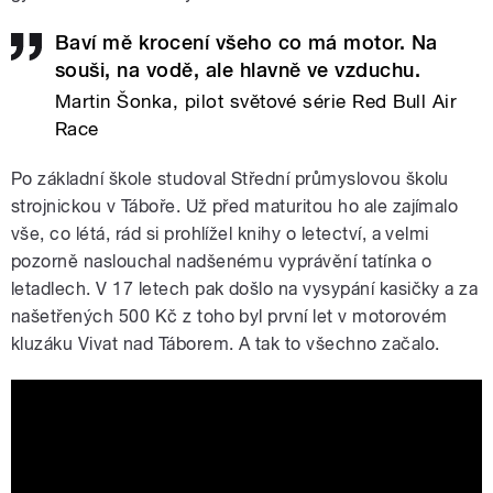
Baví mě krocení všeho co má motor. Na
souši, na vodě, ale hlavně ve vzduchu.
Martin Šonka, pilot světové série Red Bull Air
Race
Po základní škole studoval Střední průmyslovou školu
strojnickou v Táboře. Už před maturitou ho ale zajímalo
vše, co létá, rád si prohlížel knihy o letectví, a velmi
pozorně naslouchal nadšenému vyprávění tatínka o
letadlech. V 17 letech pak došlo na vysypání kasičky a za
našetřených 500 Kč z toho byl první let v motorovém
kluzáku Vivat nad Táborem. A tak to všechno začalo.
Martin Sonka's World Championship
winning lap!