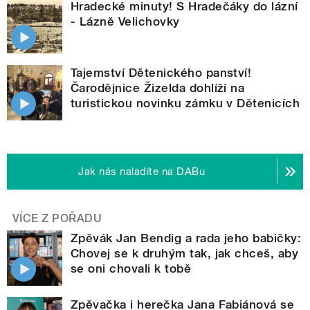
Hradecké minuty! S Hradečáky do lázní
- Lázně Velichovky
Tajemství Dětenického panství!
Čarodějnice Žizelda dohlíží na
turistickou novinku zámku v Dětenicích
Jak nás naladíte na DABu
VÍCE Z POŘADU
Zpěvák Jan Bendig a rada jeho babičky:
Chovej se k druhým tak, jak chceš, aby
se oni chovali k tobě
Zpěvačka i herečka Jana Fabiánová se