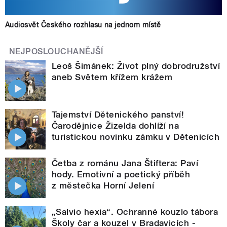
Audiosvět Českého rozhlasu na jednom místě
NEJPOSLOUCHANĚJŠÍ
Leoš Šimánek: Život plný dobrodružství
aneb Světem křížem krážem
Tajemství Dětenického panství!
Čarodějnice Žizelda dohlíží na
turistickou novinku zámku v Dětenicích
Četba z románu Jana Štiftera: Paví
hody. Emotivní a poetický příběh
z městečka Horní Jelení
„Salvio hexia“. Ochranné kouzlo tábora
Školy čar a kouzel v Bradavicích -