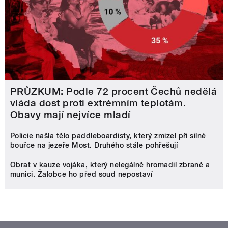
PRŮZKUM: Podle 72 procent Čechů nedělá
vláda dost proti extrémním teplotám.
Obavy mají nejvíce mladí
Policie našla tělo paddleboardisty, který zmizel při silné
bouřce na jezeře Most. Druhého stále pohřešují
Obrat v kauze vojáka, který nelegálně hromadil zbraně a
munici. Žalobce ho před soud nepostaví