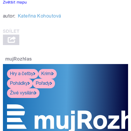
Zvětšit mapu
autor:
Kateřina Kohoutová
mujRozhlas
Hry a četby
Krimi
Pohádky
Pořady
Živé vysílání