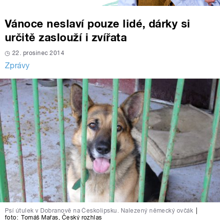
Vánoce neslaví pouze lidé, dárky si
určitě zaslouží i zvířata
22. prosinec 2014
Zprávy
Psí útulek v Dobranově na Českolipsku. Nalezený německý ovčák
|
foto:
Tomáš Mařas
,
Český rozhlas