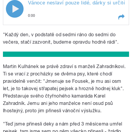
Vánoce neslaví pouze lidé, dárky si určitě z
Vánoce neslaví pouze lidé, dárky si
0:00
určitě zaslouží i zvířata
Play /
i
Vánoce neslaví pouze lidé, dárky si
"Každý den, v podstatě od sedmi ráno do sedmi do
zvířata
určitě zaslouží
večera, stačí zazvonit, budeme opravdu hodně rádi".
Martin Kulhánek se právě zdraví s manželi Zahradníkovi.
Ti se vrací z procházky se dvěma psy, které chodí
pravidelně venčit: "Jmenuje se Fousek, je mu asi osm
pause
let, je to takovej střapatej pejsek a hrozně hodnej kluk".
Představuje svého čtyřnohého kamaráda Karel
Zahradník. Jemu ani jeho manželce není osud psů
lhostejný, proto jim přinesli vánoční výslužku.
"Teď jsme přinesli deky a nám před 3 měsícema umřel
pejsek, tam jsme sem po něm všecko přinesli - žrádlo,