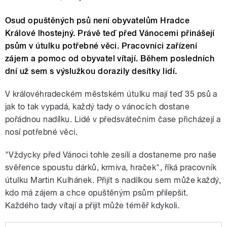
Osud opuštěných psů není obyvatelům Hradce
Králové lhostejný. Právě teď před Vánocemi přinášejí
psům v útulku potřebné věci. Pracovníci zařízení
zájem a pomoc od obyvatel vítají. Během posledních
dní už sem s výslužkou dorazily desítky lidí.
V královéhradeckém městském útulku mají teď 35 psů a
jak to tak vypadá, každý tady o vánocích dostane
pořádnou nadílku. Lidé v předsvátečním čase přicházejí a
nosí potřebné věci.
"Vždycky před Vánoci tohle zesílí a dostaneme pro naše
svěřence spoustu dárků, krmiva, hraček", říká pracovník
útulku Martin Kulhánek. Přijít s nadílkou sem může každý,
kdo má zájem a chce opuštěným psům přilepšit.
Každého tady vítají a přijít může téměř kdykoli.