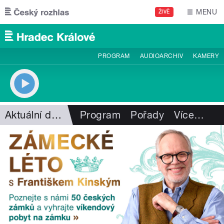
Přejít k hlavnímu obsahu
MENU
ŽIVĚ
PROGRAM
AUDIOARCHIV
KAMERY
Aktuální dění
Program
Pořady
Více
…