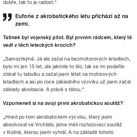
dobře, tak to je radost.“
Euforie z akrobatického letu přichází až na
zemi.
Tatínek byl vojenský pilot. Byl prvním rádcem, který tě
vedl v těch leteckých krocích?
„Samozřejmě. Já ale začal na bezmotorových letadlech,
bylo mi jen 15 let, ale jakmile to šlo, tak se mi podařilo
získat tu tabulku a začal jsem létat na motorových
letadlech a asi po roce základního výcviku už jsem začal
základy akrobacie. A právě s tátou.“
Vzpomeneš si na svoji první akrobatickou soutěž?
„Hned po tom akrobatickém výcviku, který jsem
absolvoval ve Vrchlabí, jsme měli rozřazovací soutěž
v Kolíně, kterou jsem vyhrál. A na základě tohoto