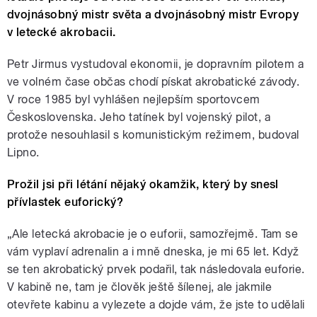
dvojnásobný mistr světa a dvojnásobný mistr Evropy
v letecké akrobacii.
Petr Jirmus vystudoval ekonomii, je dopravním pilotem a
ve volném čase občas chodí pískat akrobatické závody.
V roce 1985 byl vyhlášen nejlepším sportovcem
Československa. Jeho tatínek byl vojenský pilot, a
protože nesouhlasil s komunistickým režimem, budoval
Lipno.
Prožil jsi při létání nějaký okamžik, který by snesl
přívlastek euforický?
„Ale letecká akrobacie je o euforii, samozřejmě. Tam se
vám vyplaví adrenalin a i mně dneska, je mi 65 let. Když
se ten akrobatický prvek podařil, tak následovala euforie.
V kabině ne, tam je člověk ještě šílenej, ale jakmile
otevřete kabinu a vylezete a dojde vám, že jste to udělali