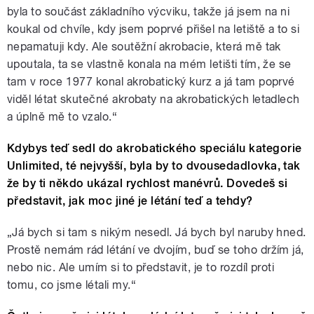
byla to součást základního výcviku, takže já jsem na ni
koukal od chvíle, kdy jsem poprvé přišel na letiště a to si
nepamatuji kdy. Ale soutěžní akrobacie, která mě tak
upoutala, ta se vlastně konala na mém letišti tím, že se
tam v roce 1977 konal akrobatický kurz a já tam poprvé
viděl létat skutečné akrobaty na akrobatických letadlech
a úplně mě to vzalo.“
Kdybys teď sedl do akrobatického speciálu kategorie
Unlimited, té nejvyšší, byla by to dvousedadlovka, tak
že by ti někdo ukázal rychlost manévrů. Dovedeš si
představit, jak moc jiné je létání teď a tehdy?
„Já bych si tam s nikým nesedl. Já bych byl naruby hned.
Prostě nemám rád létání ve dvojím, buď se toho držím já,
nebo nic. Ale umím si to představit, je to rozdíl proti
tomu, co jsme létali my.“