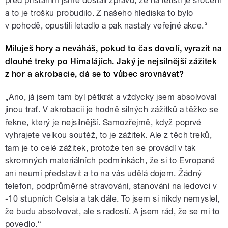
před přistáním jsme dostali zprávu, že na letišti je srocení
a to je trošku probudilo. Z našeho hlediska to bylo
v pohodě, opustili letadlo a pak nastaly veřejné akce.“
Miluješ hory a neváháš, pokud to čas dovolí, vyrazit na
dlouhé treky po Himalájích. Jaký je nejsilnější zážitek
z hor a akrobacie, dá se to vůbec srovnávat?
„Ano, já jsem tam byl pětkrát a vždycky jsem absolvoval
jinou trať. V akrobacii je hodně silných zážitků a těžko se
řekne, který je nejsilnější. Samozřejmě, když poprvé
vyhrajete velkou soutěž, to je zážitek. Ale z těch treků,
tam je to celé zážitek, protože ten se provádí v tak
skromných materiálních podmínkách, že si to Evropané
ani neumí představit a to na vás udělá dojem. Žádný
telefon, podprůměrné stravování, stanování na ledovci v
-10 stupních Celsia a tak dále. To jsem si nikdy nemyslel,
že budu absolvovat, ale s radostí. A jsem rád, že se mi to
povedlo.“