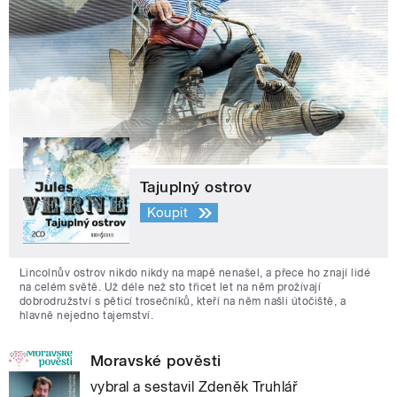
Tajuplný ostrov
Koupit
Lincolnův ostrov nikdo nikdy na mapě nenašel, a přece ho znají lidé
na celém světě. Už déle než sto třicet let na něm prožívají
dobrodružství s pěticí trosečníků, kteří na něm našli útočiště, a
hlavně nejedno tajemství.
Moravské pověsti
vybral a sestavil Zdeněk Truhlář