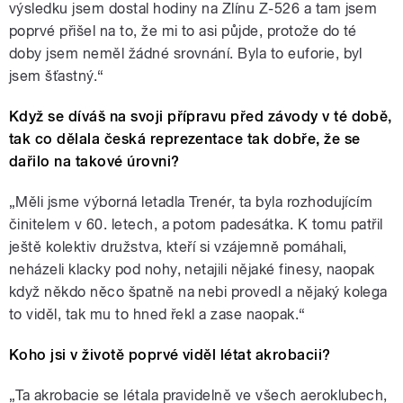
výsledku jsem dostal hodiny na Zlínu Z-526 a tam jsem
poprvé přišel na to, že mi to asi půjde, protože do té
doby jsem neměl žádné srovnání. Byla to euforie, byl
jsem šťastný.“
Když se díváš na svoji přípravu před závody v té době,
tak co dělala česká reprezentace tak dobře, že se
dařilo na takové úrovni?
„Měli jsme výborná letadla Trenér, ta byla rozhodujícím
činitelem v 60. letech, a potom padesátka. K tomu patřil
ještě kolektiv družstva, kteří si vzájemně pomáhali,
neházeli klacky pod nohy, netajili nějaké finesy, naopak
když někdo něco špatně na nebi provedl a nějaký kolega
to viděl, tak mu to hned řekl a zase naopak.“
Koho jsi v životě poprvé viděl létat akrobacii?
„Ta akrobacie se létala pravidelně ve všech aeroklubech,