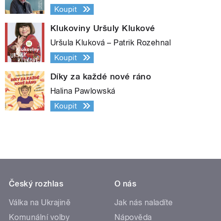
Koupit
Klukoviny Uršuly Klukové
Uršula Kluková – Patrik Rozehnal
Koupit
Díky za každé nové ráno
Halina Pawlowská
Koupit
Český rozhlas
O nás
Válka na Ukrajině
Jak nás naladíte
Komunální volby
Nápověda