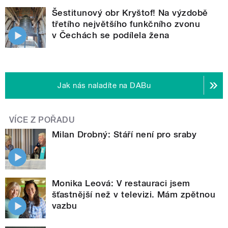
Šestitunový obr Kryštof! Na výzdobě
třetího největšího funkčního zvonu
v Čechách se podílela žena
Jak nás naladíte na DABu
VÍCE Z POŘADU
Milan Drobný: Stáří není pro sraby
Monika Leová: V restauraci jsem
šťastnější než v televizi. Mám zpětnou
vazbu