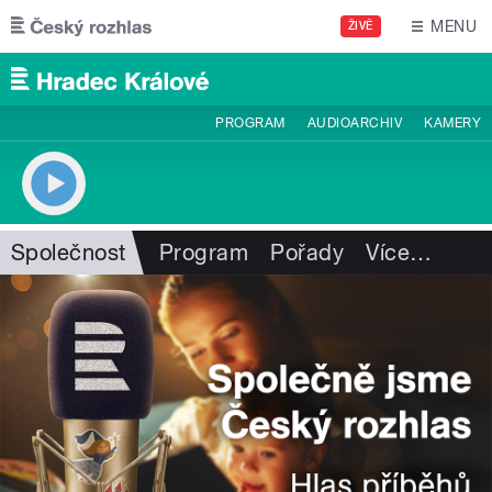
Přejít k hlavnímu obsahu
MENU
ŽIVĚ
PROGRAM
AUDIOARCHIV
KAMERY
Společnost
Program
Pořady
Více
…