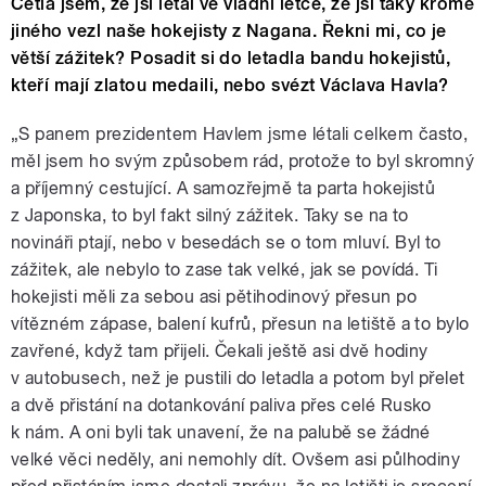
Četla jsem, že jsi létal ve vládní letce, že jsi taky kromě
jiného vezl naše hokejisty z Nagana. Řekni mi, co je
větší zážitek? Posadit si do letadla bandu hokejistů,
kteří mají zlatou medaili, nebo svézt Václava Havla?
„S panem prezidentem Havlem jsme létali celkem často,
měl jsem ho svým způsobem rád, protože to byl skromný
a příjemný cestující. A samozřejmě ta parta hokejistů
z Japonska, to byl fakt silný zážitek. Taky se na to
novináři ptají, nebo v besedách se o tom mluví. Byl to
zážitek, ale nebylo to zase tak velké, jak se povídá. Ti
hokejisti měli za sebou asi pětihodinový přesun po
vítězném zápase, balení kufrů, přesun na letiště a to bylo
zavřené, když tam přijeli. Čekali ještě asi dvě hodiny
v autobusech, než je pustili do letadla a potom byl přelet
a dvě přistání na dotankování paliva přes celé Rusko
k nám. A oni byli tak unavení, že na palubě se žádné
velké věci neděly, ani nemohly dít. Ovšem asi půlhodiny