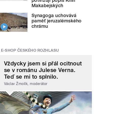
potvrzují popis Knih
Makabejských
Synagoga uchovává
paměť jeruzalémského
chrámu
E-SHOP ČESKÉHO ROZHLASU
Vždycky jsem si přál ocitnout
se v románu Julese Verna.
Teď se mi to splnilo.
Václav Žmolík, moderátor