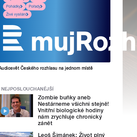
Pohádky
Pořady
Živé vysílání
Audiosvět Českého rozhlasu na jednom místě
NEJPOSLOUCHANĚJŠÍ
Zombie buňky aneb
Nestárneme všichni stejně!
Vnitřní biologické hodiny
nám zrychluje chronický
zánět
Leoš Šimánek: Život plný