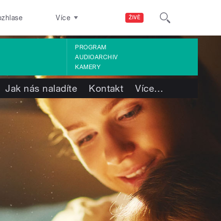
ozhlase
Více
ŽIVĚ
PROGRAM
AUDIOARCHIV
KAMERY
Jak nás naladíte
Kontakt
Více
…