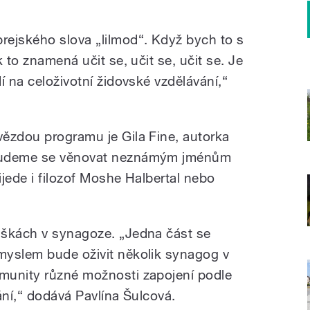
ejského slova „lilmod“. Když bych to s
 to znamená učit se, učit se, učit se. Je
í na celoživotní židovské vzdělávání,“
ězdou programu je Gila Fine, autorka
 Budeme se věnovat neznámým jménům
jede i filozof Moshe Halbertal nebo
áškách v synagoze. „Jedna část se
myslem bude oživit několik synagog v
munity různé možnosti zapojení podle
ání,“ dodává Pavlína Šulcová.