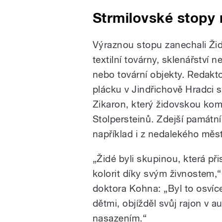
Strmilovské stopy
Výraznou stopu zanechali Žid
textilní továrny, sklenářství 
nebo tovární objekty. Redak
plácku v Jindřichově Hradci 
Zikaron, který židovskou komu
Stolpersteinů. Zdejší památní
například i z nedalekého měst
„Židé byli skupinou, která při
kolorit díky svým živnostem,“
doktora Kohna: „Byl to osvíc
dětmi, objížděl svůj rajon v a
nasazením.“