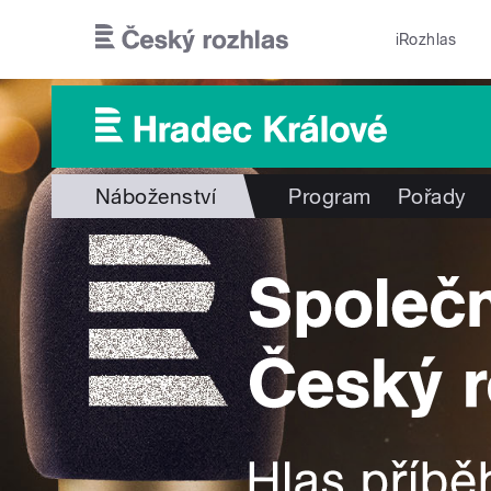
Přejít k hlavnímu obsahu
iRozhlas
Náboženství
Program
Pořady