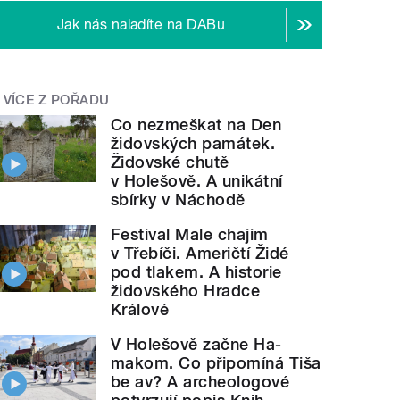
Jak nás naladíte na DABu
VÍCE Z POŘADU
Co nezmeškat na Den
židovských památek.
Židovské chutě
v Holešově. A unikátní
sbírky v Náchodě
Festival Male chajim
v Třebíči. Američtí Židé
pod tlakem. A historie
židovského Hradce
Králové
V Holešově začne Ha-
makom. Co připomíná Tiša
be av? A archeologové