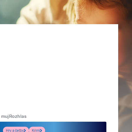
mujRozhlas
Hry a četby
Krimi