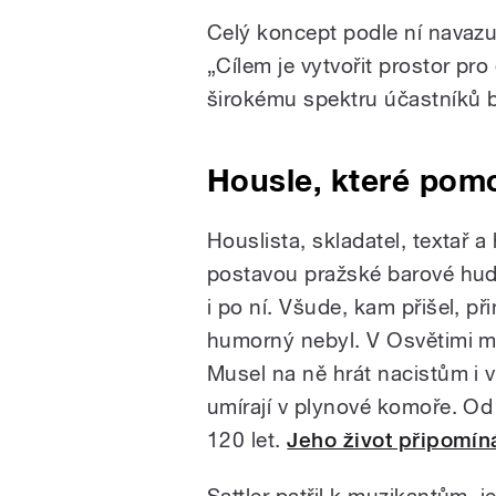
Celý koncept podle ní navaz
„Cílem je vytvořit prostor pro
širokému spektru účastníků b
Housle, které pomo
Houslista, skladatel, textař a
postavou pražské barové hud
i po ní. Všude, kam přišel, p
humorný nebyl. V Osvětimi mu
Musel na ně hrát nacistům i ve
umírají v plynové komoře. Od 
120 let.
Jeho život připomín
Sattler patřil k muzikantům, 