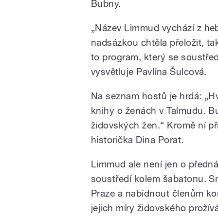
Bubny.
„Název Limmud vychází z hebr
nadsázkou chtěla přeložit, tak
to program, který se soustřed
vysvětluje Pavlína Šulcová.
Na seznam hostů je hrdá: „Hv
knihy o ženách v Talmudu.
židovských žen.“ Kromě ní při
historička Dina Porat.
Limmud ale není jen o předn
soustředí kolem šabatonu. S
Praze a nabídnout členům ko
jejich míry židovského prožív