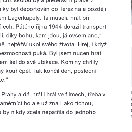
álky byl deportován do Terezína a později
em Lagerkapely. Ta musela hrát při
álech. Pátého října 1944 dorazil transport
li, díky bohu, kam jdou, já ovšem ano,“
l nejtěžší úkol svého života. Hrej, i když
bezmocností puká. Byl jsem nucen hrát
em šel do své ubikace. Komíny chrlily
ý kouř čpěl. Tak končil den, poslední
ě.“
o Prahy a dál hrál i hrál ve filmech, třeba v
Pamětníci ho ale už znali jako tichou,
o by nikdy zcela nepatřila do jednoho