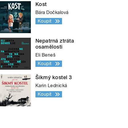
Kost
Bára Dočkalová
Koupit
Nepatrná ztráta
osamělosti
Eli Beneš
Koupit
Šikmý kostel 3
Karin Lednická
Koupit