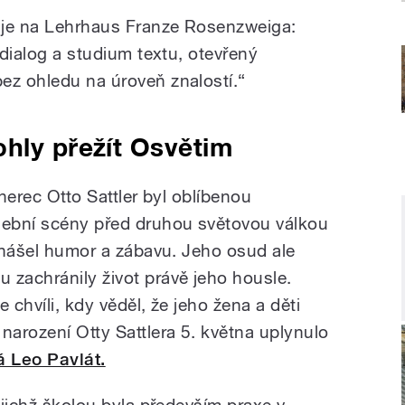
uje na Lehrhaus Franze Rosenzweiga:
 dialog a studium textu, otevřený
ez ohledu na úroveň znalostí.“
hly přežít Osvětim
 herec Otto Sattler byl oblíbenou
ební scény před druhou světovou válkou
řinášel humor a zábavu. Jeho osud ale
 zachránily život právě jeho housle.
 chvíli, kdy věděl, že jeho žena a děti
narození Otty Sattlera 5. května uplynulo
á Leo Pavlát.
jejichž školou byla především praxe v