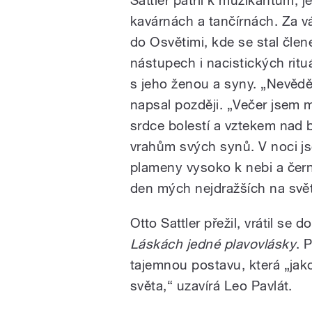
kavárnách a tančírnách. Za v
do Osvětimi, kde se stal člen
nástupech i nacistických ritu
s jeho ženou a syny. „Nevědě
napsal později. „Večer jsem mě
srdce bolestí a vztekem nad 
vrahům svých synů. V noci js
plameny vysoko k nebi a čern
den mých nejdražších na svět
Otto Sattler přežil, vrátil se d
Láskách jedné plavovlásky
. 
tajemnou postavu, která „jak
světa,“ uzavírá Leo Pavlát.