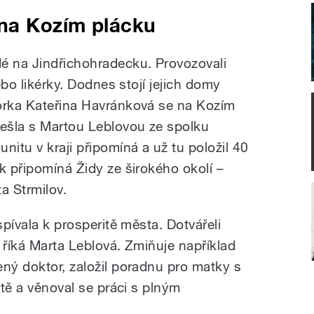
 na Kozím plácku
é na Jindřichohradecku. Provozovali
nebo likérky. Dodnes stojí jejich domy
torka Kateřina Havránková se na Kozím
sešla s Martou Leblovou ze spolku
nitu v kraji připomíná a už tu položil 40
k připomíná Židy ze širokého okolí –
a Strmilov.
spívala k prosperitě města. Dotvářeli
 říká Marta Leblová. Zmiňuje například
ený doktor, založil poradnu pro matky s
utě a věnoval se práci s plným