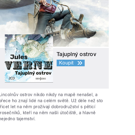
Tajuplný ostrov
Koupit
Lincolnův ostrov nikdo nikdy na mapě nenašel, a
přece ho znají lidé na celém světě. Už déle než sto
třicet let na něm prožívají dobrodružství s pěticí
trosečníků, kteří na něm našli útočiště, a hlavně
nejedno tajemství.