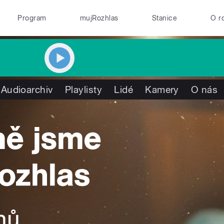
Program
mujRozhlas
Stanice
O r
Audioarchiv
Playlisty
Lidé
Kamery
O nás