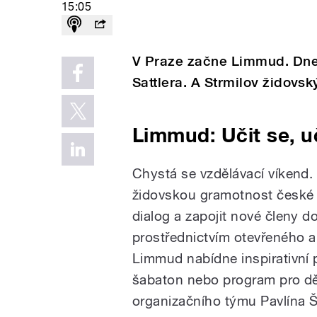
15:05
V Praze začne Limmud. Dnes
Sattlera. A Strmilov židovský
Limmud: Učit se, uč
Chystá se vzdělávací víkend.
židovskou gramotnost české k
dialog a zapojit nové členy d
prostřednictvím otevřeného a
Limmud nabídne inspirativní
šabaton nebo program pro dět
organizačního týmu Pavlína Š