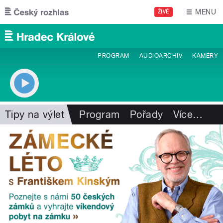
Přejít k hlavnímu obsahu
MENU
ŽIVĚ
PROGRAM
AUDIOARCHIV
KAMERY
Tipy na výlet
Program
Pořady
Více
…