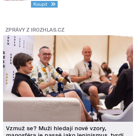
Koupit
ZPRÁVY Z IROZHLAS.CZ
Vzmuž se? Muži hledají nové vzory,
manosféra je passé jako leninismus, tvrdí