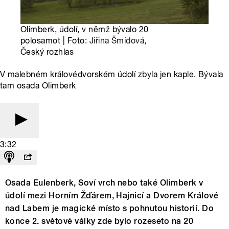
Olimberk, údolí, v němž bývalo 20
polosamot | Foto:
Jiřina Šmídová
,
Český rozhlas
V malebném královédvorském údolí zbyla jen kaple. Bývala
tam osada Olimberk
3:32
Osada Eulenberk, Soví vrch nebo také Olimberk v
údolí mezi Horním Žďárem, Hajnicí a Dvorem Králové
nad Labem je magické místo s pohnutou historií. Do
konce 2. světové války zde bylo rozeseto na 20