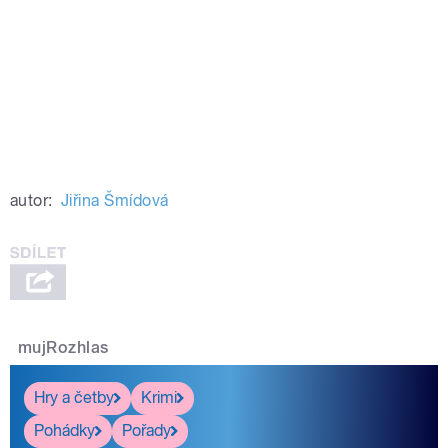
autor:
Jiřina Šmídová
mujRozhlas
Hry a četby
Krimi
Pohádky
Pořady