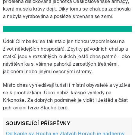
přidělená dislokovaná jednotka Československé armády,
která musela krávy dojit. Díky tomu se chalupa zachovala
a nebyla vyrabována a posléze srovnána se zemí.
Údolí Olimberku se tak stalo jen tichou vzpomínkou na
život někdejších hospodářů. Zbytky původních chalup a
statků jsou v rozsáhlých loukách ještě dnes patrné – oko
návštěvníka si všimne pahorků zarostlých třešněmi,
jabloněmi nebo jinými ovocnými stromy.
Místo dnes vyhledávají turisti i místní obyvatelé a využívá
se k procházkám. Údolí nabízí krásné výhledy na
Krkonoše. Za dobrých podmínek je vidět i Ještěd a část
pohraniční tvrze Stachelberg.
SOUVISEJÍCÍ PŘÍSPĚVKY
Od kaple sv. Rocha ve Zlatých Horách je nádherný