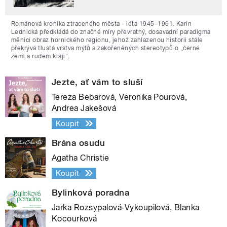
Románová kronika ztraceného města - léta 1945–1961. Karin
Lednická předkládá do značné míry převratný, dosavadní paradigma
měnící obraz hornického regionu, jehož zahlazenou historii stále
překrývá tlustá vrstva mýtů a zakořeněných stereotypů o „černé
zemi a rudém kraji“.
Jezte, ať vám to sluší
Tereza Bebarová, Veronika Pourová,
Andrea Jakešová
Koupit
Brána osudu
Agatha Christie
Koupit
Bylinková poradna
Jarka Rozsypalová-Vykoupilová, Blanka
Kocourková