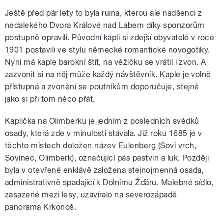
Ještě před pár lety to byla ruina, kterou ale nadšenci z
nedalekého Dvora Králové nad Labem díky sponzorům
postupně opravili. Původní kapli si zdejší obyvatelé v roce
1901 postavili ve stylu německé romantické novogotiky.
Nyní má kaple barokní štít, na věžičku se vrátil i zvon. A
zazvonit si na něj může každý návštěvník. Kaple je volně
přístupná a zvonění se poutníkům doporučuje, stejně
jako si při tom něco přát.
Kaplička na Olimberku je jedním z posledních svědků
osady, která zde v minulosti stávala. Již roku 1685 je v
těchto místech doložen název Eulenberg (Soví vrch,
Sovinec, Olimberk), označující pás pastvin a luk. Později
byla v otevřené enklávě založena stejnojmenná osada,
administrativně spadající k Dolnímu Žďáru. Malebné sídlo,
zasazené mezi lesy, uzavíralo na severozápadě
panorama Krkonoš.