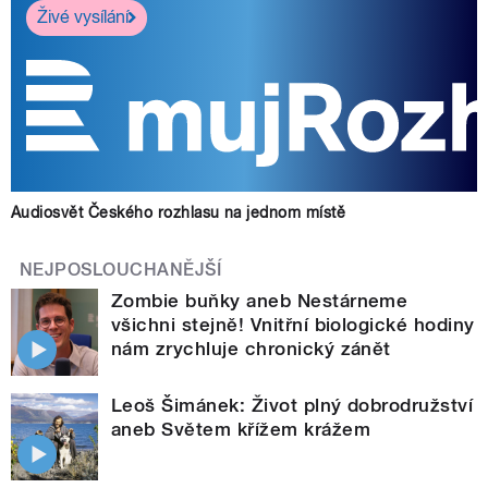
Živé vysílání
Audiosvět Českého rozhlasu na jednom místě
NEJPOSLOUCHANĚJŠÍ
Zombie buňky aneb Nestárneme
všichni stejně! Vnitřní biologické hodiny
nám zrychluje chronický zánět
Leoš Šimánek: Život plný dobrodružství
aneb Světem křížem krážem