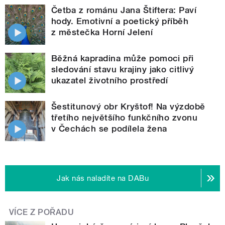
Četba z románu Jana Štiftera: Paví
hody. Emotivní a poetický příběh
z městečka Horní Jelení
Běžná kapradina může pomoci při
sledování stavu krajiny jako citlivý
ukazatel životního prostředí
Šestitunový obr Kryštof! Na výzdobě
třetího největšího funkčního zvonu
v Čechách se podílela žena
Jak nás naladíte na DABu
VÍCE Z POŘADU