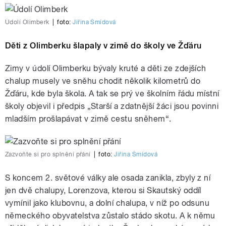
Údolí Olimberk
|
foto:
Jiřina Šmídová
Děti z Olimberku šlapaly v zimě do školy ve Žďáru
Zimy v údolí Olimberku bývaly kruté a děti ze zdejších
chalup musely ve sněhu chodit několik kilometrů do
Žďáru, kde byla škola. A tak se prý ve školním řádu místní
školy objevil i předpis „Starší a zdatnější žáci jsou povinni
mladším prošlapávat v zimě cestu sněhem“.
Zazvoňte si pro splnění přání
|
foto:
Jiřina Šmídová
S koncem 2. světové války ale osada zanikla, zbyly z ní
jen dvě chalupy, Lorenzova, kterou si Skautský oddíl
vymínil jako klubovnu, a dolní chalupa, v níž po odsunu
německého obyvatelstva zůstalo stádo skotu. A k němu