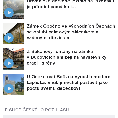
Hromnické červené jezírko na Plzeňsku
je přírodní památka i...
Zámek Opočno ve východních Čechách
se chlubí palmovým skleníkem a
vzácnými dřevinami
Z Bakchovy fontány na zámku
v Bučovicích shlížejí na návštěvníky
draci i sirény
U Oseku nad Bečvou vyrostla moderní
kaplička. Vnuk ji nechal postavit jako
poctu svému dědečkovi
E-SHOP ČESKÉHO ROZHLASU