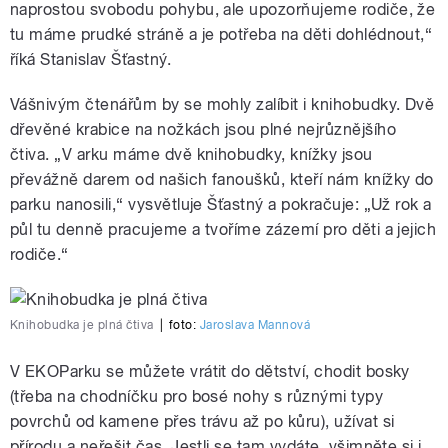
naprostou svobodu pohybu, ale upozorňujeme rodiče, že
tu máme prudké stráně a je potřeba na děti dohlédnout,“
říká Stanislav Šťastný.
Vášnivým čtenářům by se mohly zalíbit i knihobudky. Dvě
dřevěné krabice na nožkách jsou plné nejrůznějšího
čtiva. „V arku máme dvě knihobudky, knížky jsou
převážně darem od našich fanoušků, kteří nám knížky do
parku nanosili,“ vysvětluje Šťastný a pokračuje: „Už rok a
půl tu denně pracujeme a tvoříme zázemí pro děti a jejich
rodiče.“
Knihobudka je plná čtiva
|
foto:
Jaroslava Mannová
V EKOParku se můžete vrátit do dětství, chodit bosky
(třeba na chodníčku pro bosé nohy s různými typy
povrchů od kamene přes trávu až po kůru), užívat si
přírodu a neřešit čas. Jestli se tam vydáte, všimněte si i