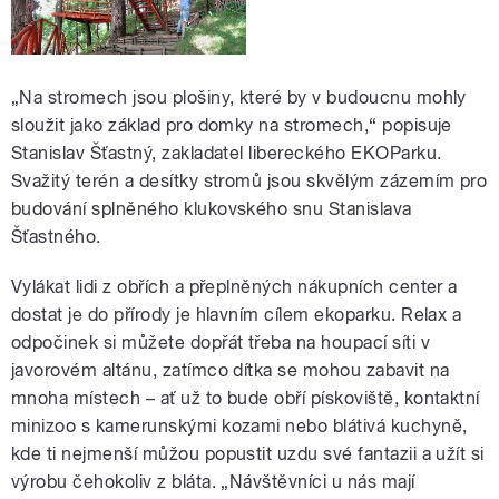
„Na stromech jsou plošiny, které by v budoucnu mohly
sloužit jako základ pro domky na stromech,“ popisuje
Stanislav Šťastný, zakladatel libereckého EKOParku.
Svažitý terén a desítky stromů jsou skvělým zázemím pro
budování splněného klukovského snu Stanislava
Šťastného.
Vylákat lidi z obřích a přeplněných nákupních center a
dostat je do přírody je hlavním cílem ekoparku. Relax a
odpočinek si můžete dopřát třeba na houpací síti v
javorovém altánu, zatímco dítka se mohou zabavit na
mnoha místech – ať už to bude obří pískoviště, kontaktní
minizoo s kamerunskými kozami nebo blátivá kuchyně,
kde ti nejmenší můžou popustit uzdu své fantazii a užít si
výrobu čehokoliv z bláta. „Návštěvníci u nás mají