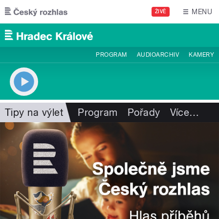
Přejít k hlavnímu obsahu
MENU
ŽIVĚ
PROGRAM
AUDIOARCHIV
KAMERY
Tipy na výlet
Program
Pořady
Více
…