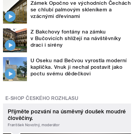
Zámek Opočno ve východních Čechách
se chlubí palmovým skleníkem a
vzácnými dřevinami
Z Bakchovy fontány na zámku
v Bučovicích shlížejí na návštěvníky
draci i sirény
U Oseku nad Bečvou vyrostla moderní
kaplička. Vnuk ji nechal postavit jako
poctu svému dědečkovi
E-SHOP ČESKÉHO ROZHLASU
Přijměte pozvání na úsměvný doušek moudré
člověčiny.
František Novotný, moderátor