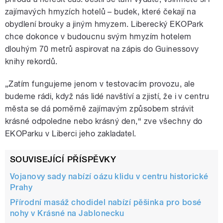
zajímavých hmyzích hotelů – budek, které čekají na
obydlení brouky a jiným hmyzem. Liberecký EKOPark
chce dokonce v budoucnu svým hmyzím hotelem
dlouhým 70 metrů aspirovat na zápis do Guinessovy
knihy rekordů.
„Zatím fungujeme jenom v testovacím provozu, ale
budeme rádi, když nás lidé navštíví a zjistí, že i v centru
města se dá poměrně zajímavým způsobem strávit
krásné odpoledne nebo krásný den,“ zve všechny do
EKOParku v Liberci jeho zakladatel.
SOUVISEJÍCÍ PŘÍSPĚVKY
Vojanovy sady nabízí oázu klidu v centru historické
Prahy
Přírodní masáž chodidel nabízí pěšinka pro bosé
nohy v Krásné na Jablonecku