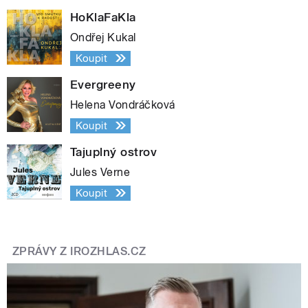
HoKlaFaKla
Ondřej Kukal
Koupit
Evergreeny
Helena Vondráčková
Koupit
Tajuplný ostrov
Jules Verne
Koupit
ZPRÁVY Z IROZHLAS.CZ