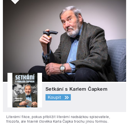
Setkání s Karlem Čapkem
Koupit
Literární fikce, pokus přiblížit literární nadsázkou spisovatele,
filozofa, ale hlavně člověka Karla Čapka trochu jinou formou.