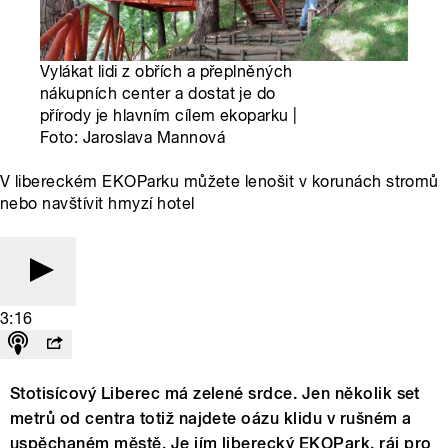
Vylákat lidi z obřích a přeplněných
nákupních center a dostat je do
přírody je hlavním cílem ekoparku |
Foto: Jaroslava Mannová
V libereckém EKOParku můžete lenošit v korunách stromů
nebo navštívit hmyzí hotel
3:16
Stotisícový Liberec má zelené srdce. Jen několik set
metrů od centra totiž najdete oázu klidu v rušném a
uspěchaném městě. Je jím liberecký EKOPark, ráj pro