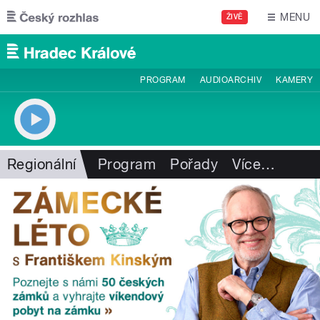
Přejít k hlavnímu obsahu
MENU
ŽIVĚ
PROGRAM
AUDIOARCHIV
KAMERY
Regionální
Program
Pořady
Více
…