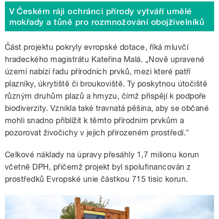
V Českém ráji ochránci přírody vytváří umělé
mokřady a tůně pro rozmnožování obojživelníků
Část projektu pokryly evropské dotace, říká mluvčí
hradeckého magistrátu Kateřina Malá. „Nově upravené
území nabízí řadu přírodních prvků, mezi které patří
plazníky, úkrytiště či broukoviště. Ty poskytnou útočiště
různým druhům plazů a hmyzu, čímž přispějí k podpoře
biodiverzity. Vznikla také travnatá pěšina, aby se občané
mohli snadno přiblížit k těmto přírodním prvkům a
pozorovat živočichy v jejich přirozeném prostředí."
Celkové náklady na úpravy přesáhly 1,7 milionu korun
včetně DPH, přičemž projekt byl spolufinancován z
prostředků Evropské unie částkou 715 tisíc korun.