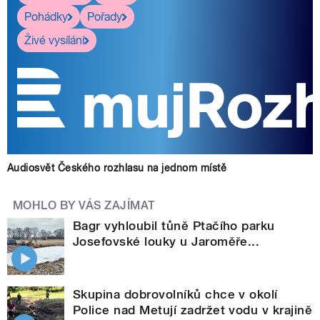
Pohádky
Pořady
Živé vysílání
Audiosvět Českého rozhlasu na jednom místě
MOHLO BY VÁS ZAJÍMAT
Bagr vyhloubil tůně Ptačího parku
Josefovské louky u Jaroměře...
Skupina dobrovolníků chce v okolí
Police nad Metují zadržet vodu v krajině