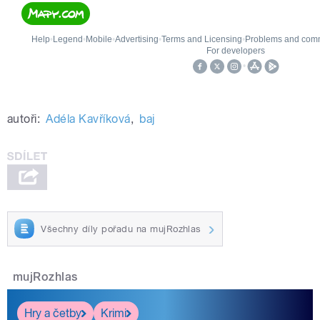
autoři:
Adéla Kavříková
,
baj
Všechny díly pořadu na mujRozhlas
mujRozhlas
Hry a četby
Krimi