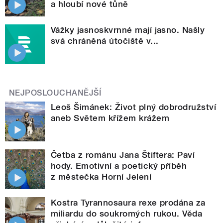
a hloubí nové tůně
Vážky jasnoskvrnné mají jasno. Našly
svá chráněná útočiště v...
NEJPOSLOUCHANĚJŠÍ
Leoš Šimánek: Život plný dobrodružství
aneb Světem křížem krážem
Četba z románu Jana Štiftera: Paví
hody. Emotivní a poetický příběh
z městečka Horní Jelení
Kostra Tyrannosaura rexe prodána za
miliardu do soukromých rukou. Věda