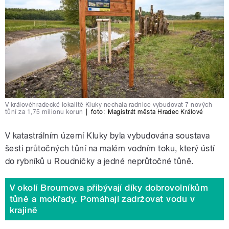
V královéhradecké lokalitě Kluky nechala radnice vybudovat 7 nových
tůní za 1,75 milionu korun
|
foto:
Magistrát města Hradec Králové
V katastrálním území Kluky byla vybudována soustava
šesti průtočných tůní na malém vodním toku, který ústí
do rybníků u Roudničky a jedné neprůtočné tůně.
V okolí Broumova přibývají díky dobrovolníkům
tůně a mokřady. Pomáhají zadržovat vodu v
krajině