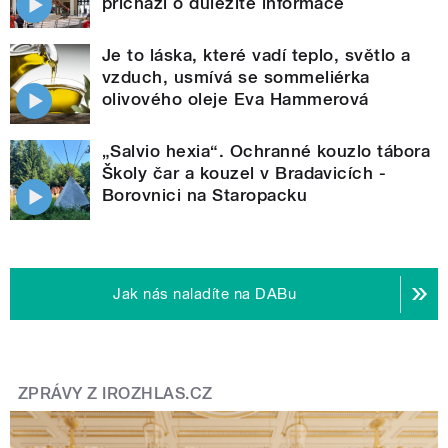
přichází o důležité informace
Je to láska, které vadí teplo, světlo a
vzduch, usmívá se sommeliérka
olivového oleje Eva Hammerová
„Salvio hexia“. Ochranné kouzlo tábora
Školy čar a kouzel v Bradavicích -
Borovnici na Staropacku
Jak nás naladíte na DABu
ZPRÁVY Z IROZHLAS.CZ