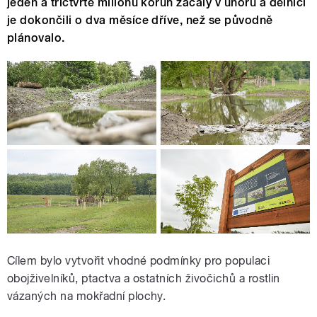
jeden a třičtvrtě milionu korun začaly v únoru a dělníci
je dokončili o dva měsíce dříve, než se původně
plánovalo.
Cílem bylo vytvořit vhodné podmínky pro populaci
obojživelníků, ptactva a ostatních živočichů a rostlin
vázaných na mokřadní plochy.