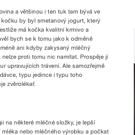
ovina a většinou i ten tuk tam bývá ve
o kočku by byl smetanový jogurt, který
stliže má kočka kvalitní krmivo a
věl bych se k tomu jako k odměně
icméně ani kdyby zakysaný mléčný
nelze proti tomu nic namítat. Prospěje jí
ur upravujících trávení. Ale samozřejmě
dávce, typu jedince i typu toho
e zvěrolékař.
ii na některé mléčné složky, je lepší
ví mléka nebo mléčného výrobku a počkat