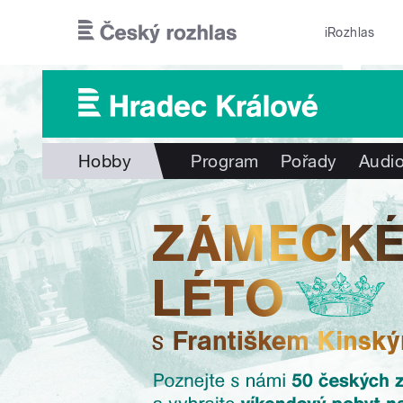
Přejít k hlavnímu obsahu
iRozhlas
Hobby
Program
Pořady
Audio