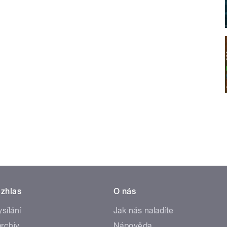
zhlas
O nás
ysílání
Jak nás naladíte
rchiv
Nápověda