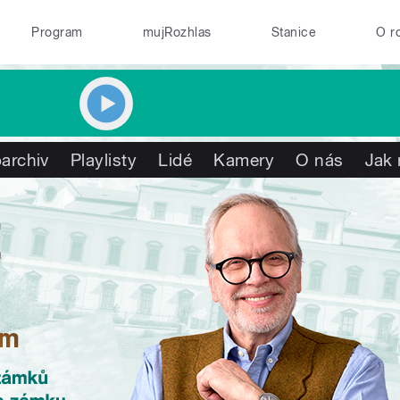
Program
mujRozhlas
Stanice
O r
archiv
Playlisty
Lidé
Kamery
O nás
Jak 