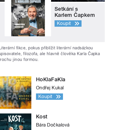
Setkání s
Karlem Čapkem
Koupit
Literární fikce, pokus přiblížit literární nadsázkou
spisovatele, filozofa, ale hlavně člověka Karla Čapka
trochu jinou formou.
HoKlaFaKla
Ondřej Kukal
Koupit
Kost
Bára Dočkalová