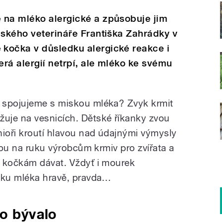
 na mléko alergické a způsobuje jim
ňského veterináře Františka Zahrádky v
kočka v důsledku alergické reakce i
erá alergií netrpí, ale mléko ke svému
 spojujeme s miskou mléka? Zvyk krmit
uje na vesnicích. Dětské říkanky zvou
nioři kroutí hlavou nad údajnými výmysly
jdou na ruku výrobcům krmiv pro zvířata a
o kočkám dávat. Vždyť i mourek
isku mléka hravě, pravda…
co bývalo