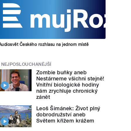
Audiosvět Českého rozhlasu na jednom místě
NEJPOSLOUCHANĚJŠÍ
Zombie buňky aneb
Nestárneme všichni stejně!
Vnitřní biologické hodiny
nám zrychluje chronický
zánět
Leoš Šimánek: Život plný
dobrodružství aneb
Světem křížem krážem