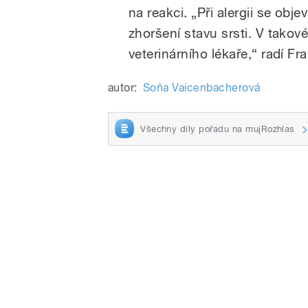
na reakci. „Při alergii se obje
zhoršení stavu srsti. V takov
veterinárního lékaře,“ radí Fr
autor:
Soňa Vaicenbacherová
Všechny díly pořadu na mujRozhlas