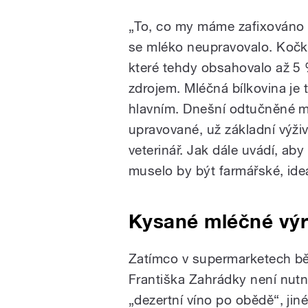
„To, co my máme zafixováno 
se mléko neupravovalo. Kočka
které tehdy obsahovalo až 5 
zdrojem. Mléčná bílkovina je t
hlavním. Dnešní odtučněné m
upravované, už základní výži
veterinář. Jak dále uvádí, ab
muselo by být farmářské, ide
Kysané mléčné výr
Zatímco v supermarketech b
Františka Zahrádky není nutn
„dezertní víno po obědě“, jin