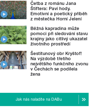
Četba z románu Jana
Štiftera: Paví hody.
Emotivní a poetický příběh
z městečka Horní Jelení
Běžná kapradina může
pomoci při sledování stavu
krajiny jako citlivý ukazatel
životního prostředí
Šestitunový obr Kryštof!
Na výzdobě třetího
největšího funkčního zvonu
v Čechách se podílela
žena
Jak nás naladíte na DABu