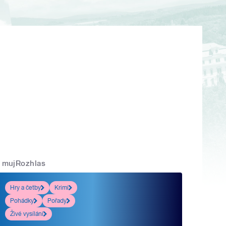
mujRozhlas
Hry a četby
Krimi
Pohádky
Pořady
Živé vysílání