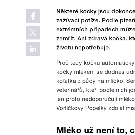
Některé kočky jsou dokonce
zažívací potíže. Podle plze
extrémních případech může 
zemřít. Ani zdravá kočka, kt
životu nepotřebuje.
Proč tedy kočku automaticky
kočky mlékem se dodnes udrž
koťátka z půdy na mlíčko. Se
veterinářů, kteří podle nich 
jen proto nedoporučují mlék
Vorlíčkovy Popelky zdolal m
Mléko už není to, 