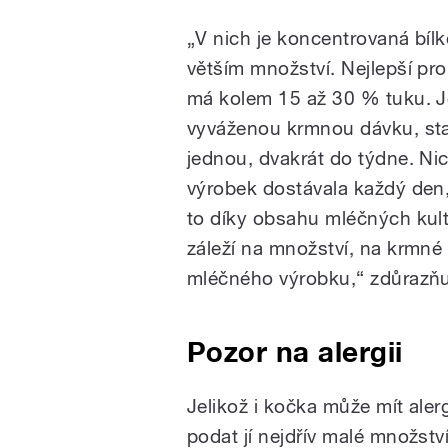
„V nich je koncentrovaná bílk
větším množství. Nejlepší pr
má kolem 15 až 30 % tuku. Je
vyváženou krmnou dávku, sta
jednou, dvakrát do týdne. N
výrobek dostávala každý den, 
to díky obsahu mléčných kult
záleží na množství, na krmné 
mléčného výrobku,“ zdůrazňuj
Pozor na alergii
Jelikož i kočka může mít alerg
podat jí nejdřív malé množst