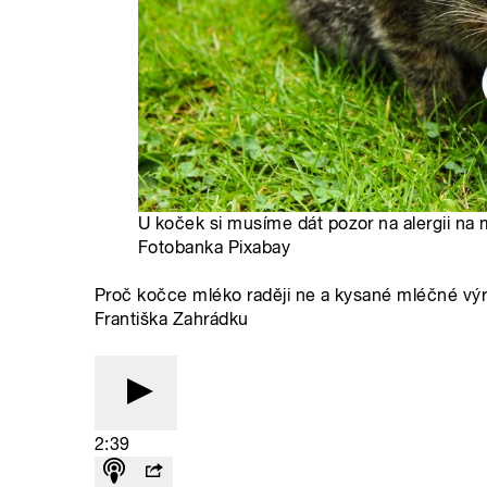
U koček si musíme dát pozor na alergii na ml
Fotobanka Pixabay
Proč kočce mléko raději ne a kysané mléčné vý
Františka Zahrádku
2:39