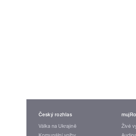
Český rozhlas
mujRo
Válka na Ukrajině
Živé v
Komunální volby
Audioa