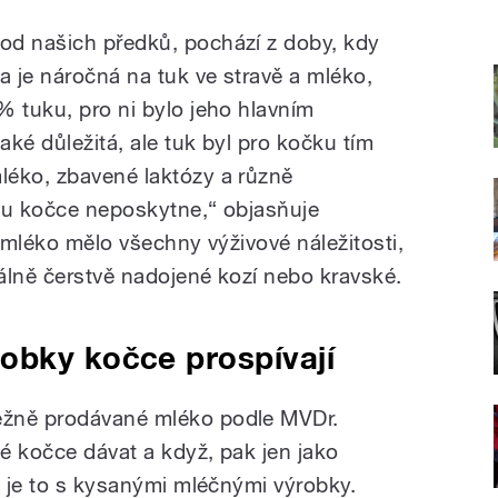
od našich předků, pochází z doby, kdy
 je náročná na tuk ve stravě a mléko,
% tuku, pro ni bylo jeho hlavním
aké důležitá, ale tuk byl pro kočku tím
léko, zbavené laktózy a různě
vu kočce neposkytne,“ objasňuje
y mléko mělo všechny výživové náležitosti,
álně čerstvě nadojené kozí nebo kravské.
obky kočce prospívají
ěžně prodávané mléko podle MVDr.
é kočce dávat a když, pak jen jako
é je to s kysanými mléčnými výrobky.