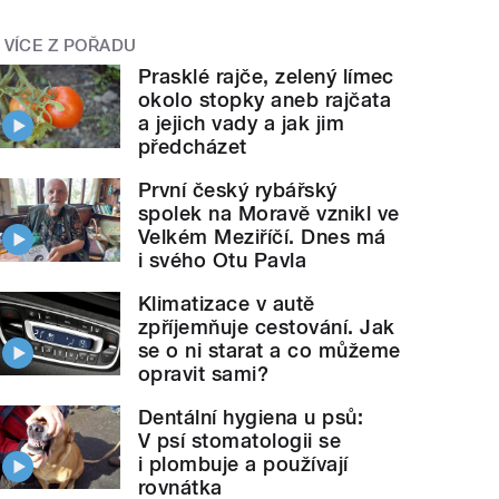
VÍCE Z POŘADU
Prasklé rajče, zelený límec
okolo stopky aneb rajčata
a jejich vady a jak jim
předcházet
První český rybářský
spolek na Moravě vznikl ve
Velkém Meziříčí. Dnes má
i svého Otu Pavla
Klimatizace v autě
zpříjemňuje cestování. Jak
se o ni starat a co můžeme
opravit sami?
Dentální hygiena u psů:
V psí stomatologii se
i plombuje a používají
rovnátka