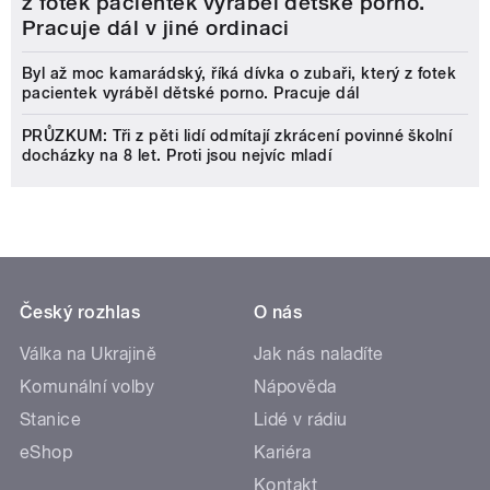
z fotek pacientek vyráběl dětské porno.
Pracuje dál v jiné ordinaci
Byl až moc kamarádský, říká dívka o zubaři, který z fotek
pacientek vyráběl dětské porno. Pracuje dál
PRŮZKUM: Tři z pěti lidí odmítají zkrácení povinné školní
docházky na 8 let. Proti jsou nejvíc mladí
Český rozhlas
O nás
Válka na Ukrajině
Jak nás naladíte
Komunální volby
Nápověda
Stanice
Lidé v rádiu
eShop
Kariéra
Kontakt