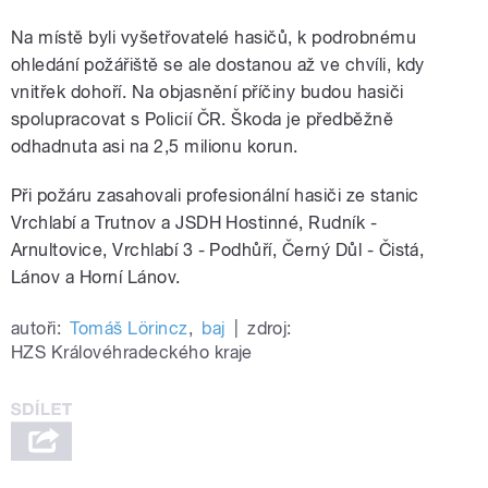
Na místě byli vyšetřovatelé hasičů, k podrobnému
ohledání požářiště se ale dostanou až ve chvíli, kdy
vnitřek dohoří. Na objasnění příčiny budou hasiči
spolupracovat s Policií ČR. Škoda je předběžně
odhadnuta asi na 2,5 milionu korun.
Při požáru zasahovali profesionální hasiči ze stanic
Vrchlabí a Trutnov a JSDH Hostinné, Rudník -
Arnultovice, Vrchlabí 3 - Podhůří, Černý Důl - Čistá,
Lánov a Horní Lánov.
autoři:
Tomáš Lörincz
,
baj
|
zdroj:
HZS Královéhradeckého kraje