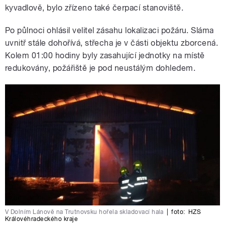
kyvadlově, bylo zřízeno také čerpací stanoviště.
Po půlnoci ohlásil velitel zásahu lokalizaci požáru. Sláma
uvnitř stále dohořívá, střecha je v části objektu zborcená.
Kolem 01:00 hodiny byly zasahující jednotky na místě
redukovány, požářiště je pod neustálým dohledem.
V Dolním Lánově na Trutnovsku hořela skladovací hala
|
foto:
HZS
Královéhradeckého kraje