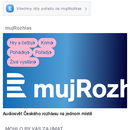
Všechny díly pořadu na mujRozhlas
mujRozhlas
Hry a četby
Krimi
Pohádky
Pořady
Živé vysílání
Audiosvět Českého rozhlasu na jednom místě
MOHLO BY VÁS ZAJÍMAT