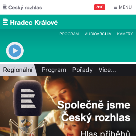
Přejít k hlavnímu obsahu
MENU
ŽIVĚ
PROGRAM
AUDIOARCHIV
KAMERY
Regionální
Program
Pořady
Více
…