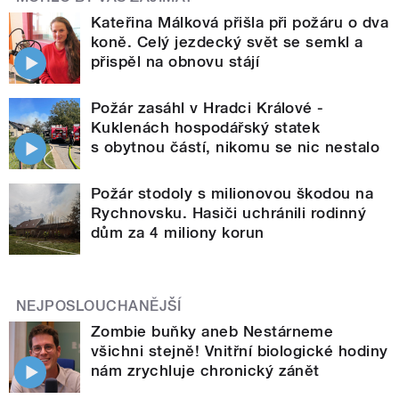
Kateřina Málková přišla při požáru o dva
koně. Celý jezdecký svět se semkl a
přispěl na obnovu stájí
Požár zasáhl v Hradci Králové -
Kuklenách hospodářský statek
s obytnou částí, nikomu se nic nestalo
Požár stodoly s milionovou škodou na
Rychnovsku. Hasiči uchránili rodinný
dům za 4 miliony korun
NEJPOSLOUCHANĚJŠÍ
Zombie buňky aneb Nestárneme
všichni stejně! Vnitřní biologické hodiny
nám zrychluje chronický zánět