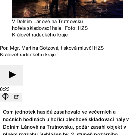
V Dolním Lánově na Trutnovsku
hořela skladovací hala | Foto: HZS
Královéhradeckého kraje
Por. Mgr. Martina Götzová, tisková mluvčí HZS
Královéhradeckého kraje
0:23
Osm jednotek hasičů zasahovalo ve večerních a
nočních hodinách u hořící plechové skladovací haly v
Dolním Lánově na Trutnovsku, požár zasáhl objekt v
plném rozsahu. Vyhlášen byl 2. stupeň požárního