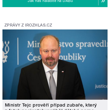
Jak nás naladíte na DABu
ZPRÁVY Z IROZHLAS.CZ
Ministr Tejc prověří případ zubaře, který