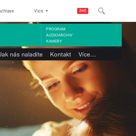
ozhlase
Více
ŽIVĚ
PROGRAM
AUDIOARCHIV
KAMERY
Jak nás naladíte
Kontakt
Více
…