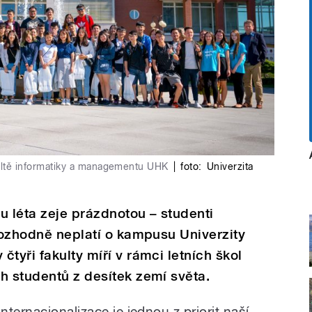
kultě informatiky a managementu UHK
|
foto:
Univerzita
u léta zeje prázdnotou – studenti
 rozhodně neplatí o kampusu Univerzity
tyři fakulty míří v rámci letních škol
h studentů z desítek zemí světa.
Internacionalizace je jednou z priorit naší