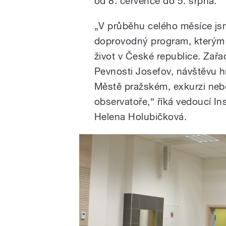
od 8. července do 5. srpna.
„V průběhu celého měsíce jsm
doprovodný program, kterým ji
život v České republice. Zařa
Pevnosti Josefov, návštěvu h
Městě pražském, exkurzi neb
observatoře,“ říká vedoucí In
Helena Holubičková.