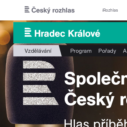
Přejít k hlavnímu obsahu
iRozhlas
Vzdělávání
Program
Pořady
A