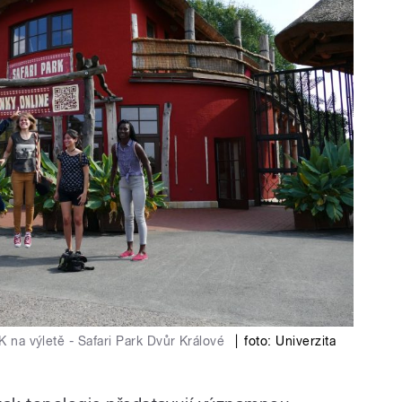
HK na výletě - Safari Park Dvůr Králové
|
foto:
Univerzita