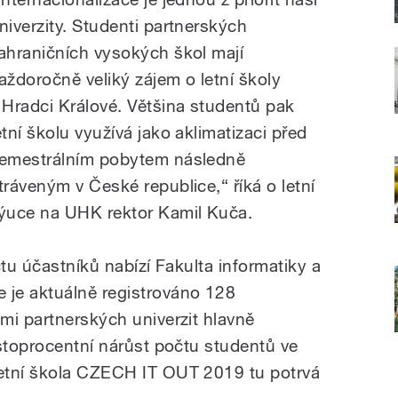
niverzity. Studenti partnerských
ahraničních vysokých škol mají
aždoročně veliký zájem o letní školy
 Hradci Králové. Většina studentů pak
etní školu využívá jako aklimatizaci před
emestrálním pobytem následně
tráveným v České republice,“ říká o letní
ýuce na UHK rektor Kamil Kuča.
čtu účastníků nabízí Fakulta informatiky a
je aktuálně registrováno 128
mi partnerských univerzit hlavně
 stoprocentní nárůst počtu studentů ve
etní škola CZECH IT OUT 2019 tu potrvá