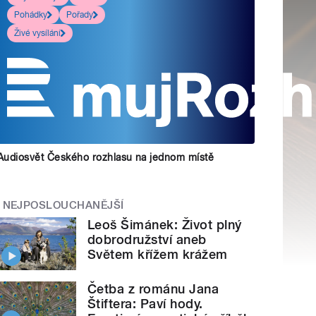
Pohádky
Pořady
Živé vysílání
Audiosvět Českého rozhlasu na jednom místě
NEJPOSLOUCHANĚJŠÍ
Leoš Šimánek: Život plný
dobrodružství aneb
Světem křížem krážem
Četba z románu Jana
Štiftera: Paví hody.