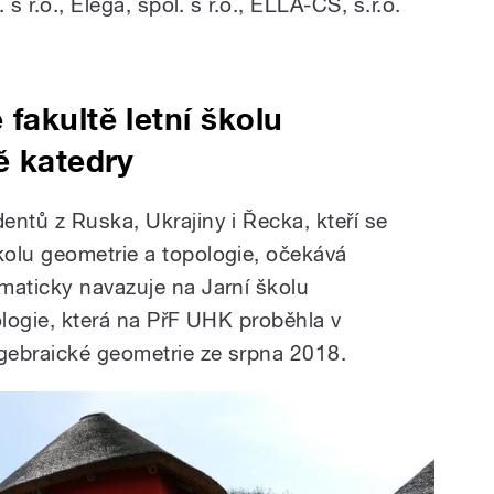
 s r.o., Elega, spol. s r.o., ELLA-CS, s.r.o.
fakultě letní školu
ě katedry
entů z Ruska, Ukrajiny i Řecka, kteří se
olu geometrie a topologie, očekává
maticky navazuje na Jarní školu
ologie, která na PřF UHK proběhla v
lgebraické geometrie ze srpna 2018.