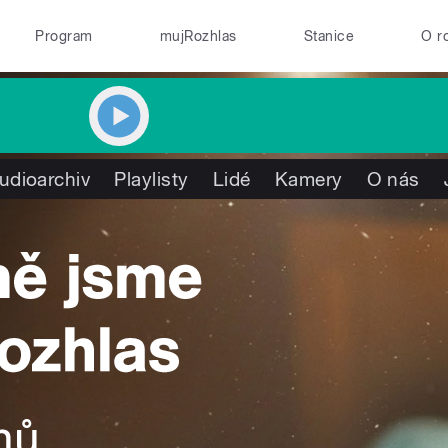
Program
mujRozhlas
Stanice
O r
udioarchiv
Playlisty
Lidé
Kamery
O nás