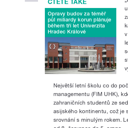
u
Opravy budov za téměř
z
půl miliardy korun plánuje
k
během tří let Univerzita
Hradec Králové
v
l
s
s
v
Největší letní školu co do po
managementu (FIM UHK), kde 
zahraničních studentů ze sed
asijského kontinentu, což je
srovnání s minulým rokem. L