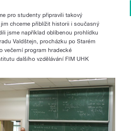
e pro studenty připravili takový
m chceme přiblížit historii i současný
dili jsme například oblíbenou prohlídku
radu Valdštejn, procházku po Starém
o večerní program hradecké
stitutu dalšího vzdělávání FIM UHK