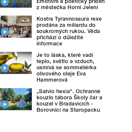
Emotivní a poetický příběh
z městečka Horní Jelení
Kostra Tyrannosaura rexe
prodána za miliardu do
soukromých rukou. Věda
přichází o důležité
informace
Je to láska, které vadí
teplo, světlo a vzduch,
usmívá se sommeliérka
olivového oleje Eva
Hammerová
„Salvio hexia“. Ochranné
kouzlo tábora Školy čar a
kouzel v Bradavicích -
Borovnici na Staropacku