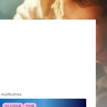
mujRozhlas
Hry a četby
Krimi