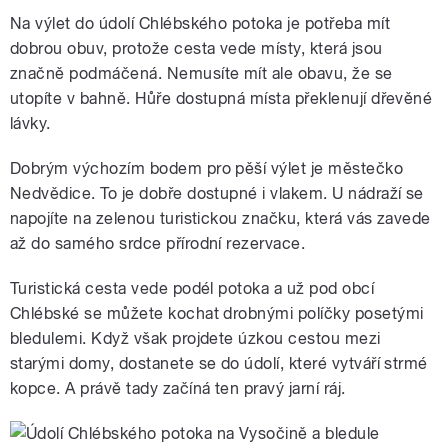
Na výlet do údolí Chlébského potoka je potřeba mít
dobrou obuv, protože cesta vede místy, která jsou
značně podmáčená. Nemusíte mít ale obavu, že se
utopíte v bahně. Hůře dostupná místa překlenují dřevěné
lávky.
Dobrým výchozím bodem pro pěší výlet je městečko
Nedvědice. To je dobře dostupné i vlakem. U nádraží se
napojíte na zelenou turistickou značku, která vás zavede
až do samého srdce přírodní rezervace.
Turistická cesta vede podél potoka a už pod obcí
Chlébské se můžete kochat drobnými políčky posetými
bledulemi. Když však projdete úzkou cestou mezi
starými domy, dostanete se do údolí, které vytváří strmé
kopce. A právě tady začíná ten pravý jarní ráj.