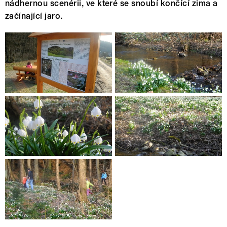
nádhernou scenérii, ve které se snoubí končící zima a
začínající jaro.