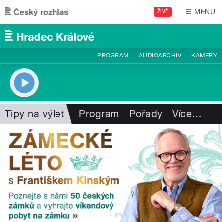
Přejít k hlavnímu obsahu
MENU
ŽIVĚ
PROGRAM
AUDIOARCHIV
KAMERY
Tipy na výlet
Program
Pořady
Více
…