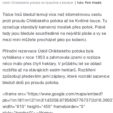
Údolí Chlébského potoka na Vysočině a bledule
|
foto:
Petr Hladík
Tisíce trsů bledulí lemují více než kilometrovou cestu
proti proudu Chlébského potoka až ke Květné louce. Tu
označuje starobylý kamenný mostek přes potok. Právě
tady jsou bledule soustředěné na největší ploše a vy se
mezi mini můžete procházet jako po koberci.
Přírodní rezervace Údolí Chlébského potoka byla
vyhlášena v roce 1953 a zahrnovala území o rozloze
něco málo přes čtyři hektary. V průběhu let se oblast
rozšířila až na stávajících sedm hektarů. Rozšíření
způsobují především jarní záplavy, které roznáší sazenice
bledulí dolů po proudu potoka.
<iframe src="https://www.google.com/maps/embed?
pb=!1m18!1m12!1m3!1d3358.6795836776737!2d16.3902
width="610" height="450" frameborder="0"
style="border:0"></iframe>