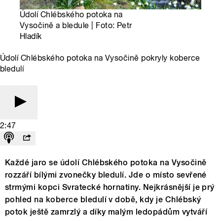
Údolí Chlébského potoka na
Vysočině a bledule | Foto: Petr
Hladík
Údolí Chlébského potoka na Vysočině pokryly koberce
bledulí
2:47
Každé jaro se údolí Chlébského potoka na Vysočině
rozzáří bílými zvonečky bledulí. Jde o místo sevřené
strmými kopci Svratecké hornatiny. Nejkrásnější je prý
pohled na koberce bledulí v době, kdy je Chlébský
potok ještě zamrzlý a díky malým ledopádům vytváří