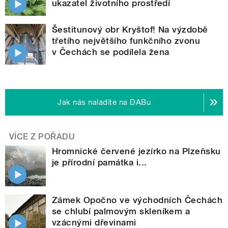
ukazatel životního prostředí
Šestitunový obr Kryštof! Na výzdobě
třetího největšího funkčního zvonu
v Čechách se podílela žena
Jak nás naladíte na DABu
VÍCE Z POŘADU
Hromnické červené jezírko na Plzeňsku
je přírodní památka i...
Zámek Opočno ve východních Čechách
se chlubí palmovým skleníkem a
vzácnými dřevinami