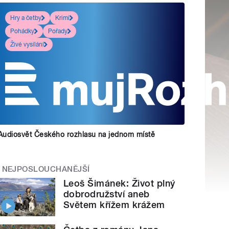
Hry a četby
Krimi
Pohádky
Pořady
Živé vysílání
Audiosvět Českého rozhlasu na jednom místě
NEJPOSLOUCHANĚJŠÍ
Leoš Šimánek: Život plný
dobrodružství aneb
Světem křížem krážem