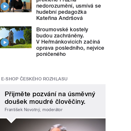
nedorozumění, usmívá se
hudební pedagožka
Kateřina Andršová
Broumovské kostely
budou zachráněny.
V Heřmánkovicích začíná
oprava posledního, nejvíce
poničeného
E-SHOP ČESKÉHO ROZHLASU
Přijměte pozvání na úsměvný
doušek moudré člověčiny.
František Novotný, moderátor