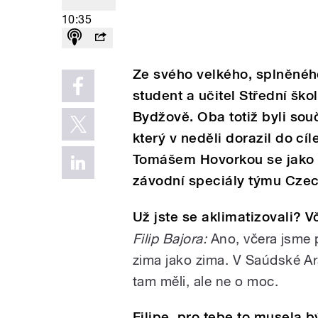
10:35
Ze svého velkého, splněného
student a učitel Střední šk
Bydžově. Oba totiž byli sou
který v neděli dorazil do cí
Tomášem Hovorkou se jako p
závodní speciály týmu Cze
Už jste se aklimatizovali? Vč
Filip Bajora:
Ano, včera jsme př
zima jako zima. V Saúdské Ará
tam měli, ale ne o moc.
Filipe, pro tebe to musela 