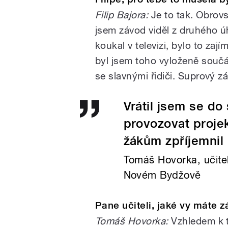
Filip Bajora:
Je to tak. Obrovs
jsem závod viděl z druhého ú
koukal v televizi, bylo to zají
byl jsem toho vyloženě součá
se slavnými řidiči. Suprový zá
Vrátil jsem se do 
provozovat proje
žákům zpříjemnil
Tomáš Hovorka, učitel
Novém Bydžově
Pane učiteli, jaké vy máte z
Tomáš Hovorka:
Vzhledem k t