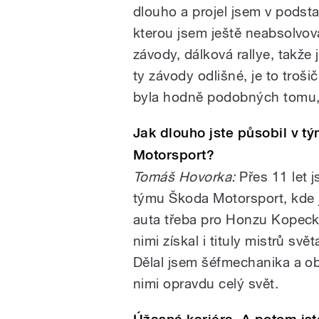
dlouho a projel jsem v podstat
kterou jsem ještě neabsolvov
závody, dálková rallye, takže 
ty závody odlišné, je to troši
byla hodně podobných tomu, 
Jak dlouho jste působil v t
Motorsport?
Tomáš Hovorka:
Přes 11 let j
týmu Škoda Motorsport, kde 
auta třeba pro Honzu Kopeck
nimi získal i tituly mistrů sv
Dělal jsem šéfmechanika a ob
nimi opravdu celý svět.