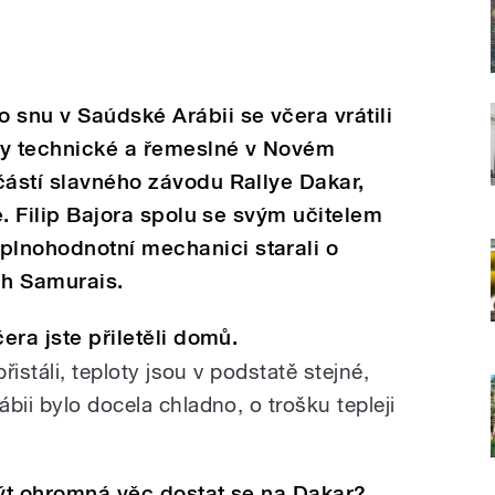
 snu v Saúdské Arábii se včera vrátili
oly technické a řemeslné v Novém
částí slavného závodu Rallye Dakar,
le. Filip Bajora spolu se svým učitelem
lnohodnotní mechanici starali o
ch Samurais.
era jste přiletěli domů.
istáli, teploty jsou v podstatě stejné,
bii bylo docela chladno, o trošku tepleji
být ohromná věc dostat se na Dakar?