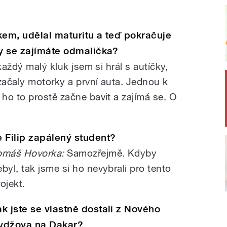
kem, udělal maturitu a teď pokračuje
ry se zajímáte odmalička?
aždý malý kluk jsem si hrál s autíčky,
začaly motorky a první auta. Jednou k
ho to prostě začne bavit a zajímá se. O
e Filip zapálený student?
omáš Hovorka:
Samozřejmě. Kdyby
ebyl, tak jsme si ho nevybrali pro tento
ojekt.
ak jste se vlastně dostali z Nového
ydžova na Dakar?