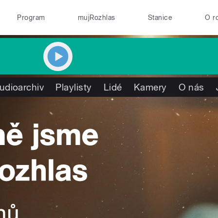
Program
mujRozhlas
Stanice
O r
udioarchiv
Playlisty
Lidé
Kamery
O nás