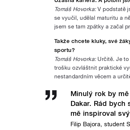
Úžasná kariéra. A potom jst
Tomáš Hovorka:
V podstatě js
se vyučil, udělal maturitu a n
jsem se tam zpátky a začal p
Takže chcete kluky, své žák
sportu?
Tomáš Hovorka:
Určitě. Je to
trošku ozvláštnit praktické 
nestandardním věcem a určit
Minulý rok by mě
Dakar. Rád bych s
mě inspiroval sv
Filip Bajora, student 