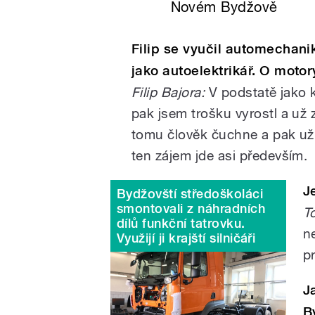
Novém Bydžově
Filip se vyučil automechani
jako autoelektrikář. O moto
Filip Bajora:
V podstatě jako k
pak jsem trošku vyrostl a už 
tomu člověk čuchne a pak už 
ten zájem jde asi především.
J
Bydžovští středoškoláci
smontovali z náhradních
T
dílů funkční tatrovku.
n
Využijí ji krajští silničáři
pr
J
B