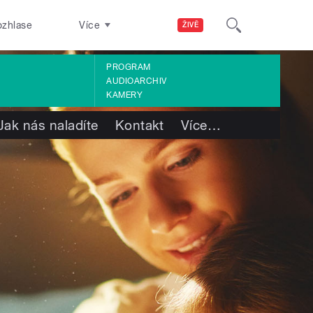
ozhlase
Více
ŽIVĚ
PROGRAM
AUDIOARCHIV
KAMERY
Jak nás naladíte
Kontakt
Více
…