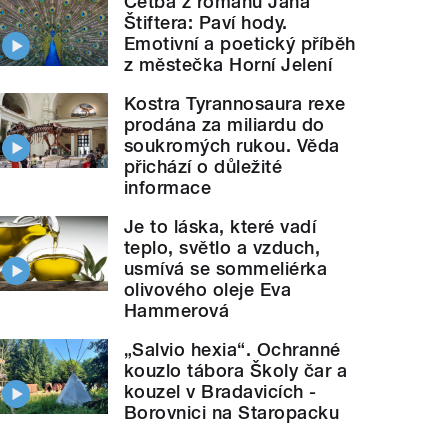
Četba z románu Jana
Štiftera: Paví hody.
Emotivní a poetický příběh
z městečka Horní Jelení
Kostra Tyrannosaura rexe
prodána za miliardu do
soukromých rukou. Věda
přichází o důležité
informace
Je to láska, které vadí
teplo, světlo a vzduch,
usmívá se sommeliérka
olivového oleje Eva
Hammerová
„Salvio hexia“. Ochranné
kouzlo tábora Školy čar a
kouzel v Bradavicích -
Borovnici na Staropacku