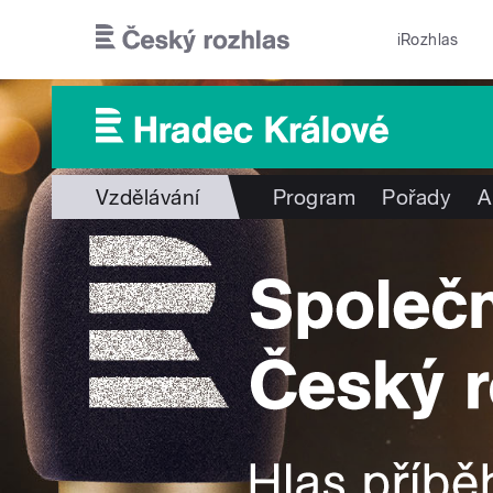
Přejít k hlavnímu obsahu
iRozhlas
Vzdělávání
Program
Pořady
A