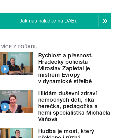
Jak nás naladíte na DABu
VÍCE Z POŘADU
Rychlost a přesnost.
Hradecký policista
Miroslav Zapletal je
mistrem Evropy
v dynamické střelbě
Hlídám duševní zdraví
nemocných dětí, říká
herečka, pedagožka a
herní specialistka Michaela
Váňová
Hudba je most, který
překlene i různá