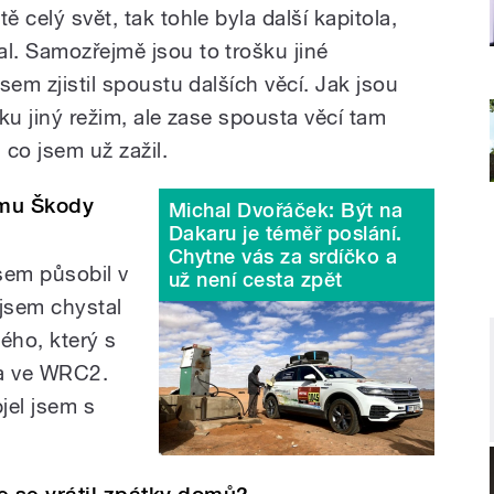
ě celý svět, tak tohle byla další kapitola,
al. Samozřejmě jsou to trošku jiné
jsem zjistil spoustu dalších věcí. Jak jsou
čku jiný režim, ale zase spousta věcí tam
co jsem už zažil.
ýmu Škody
Michal Dvořáček: Být na
Dakaru je téměř poslání.
Chytne vás za srdíčko a
sem působil v
už není cesta zpět
jsem chystal
ého, který s
ěta ve WRC2.
jel jsem s