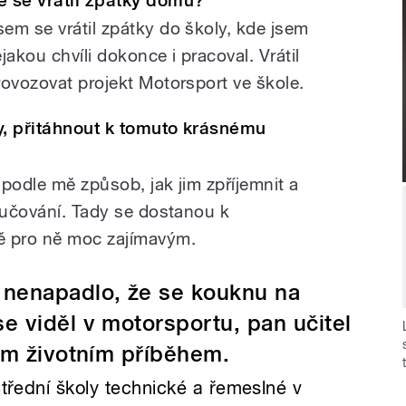
e se vrátil zpátky domů?
em se vrátil zpátky do školy, kde jsem
ějakou chvíli dokonce i pracoval. Vrátil
rovozovat projekt Motorsport ve škole.
y, přitáhnout k tomuto krásnému
 podle mě způsob, jak jim zpříjemnit a
vyučování. Tady se dostanou k
ě pro ně moc zajímavým.
 nenapadlo, že se kouknu na
e viděl v motorsportu, pan učitel
ým životním příběhem.
Střední školy technické a řemeslné v