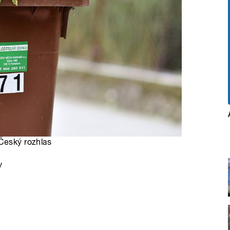
 Český rozhlas
y