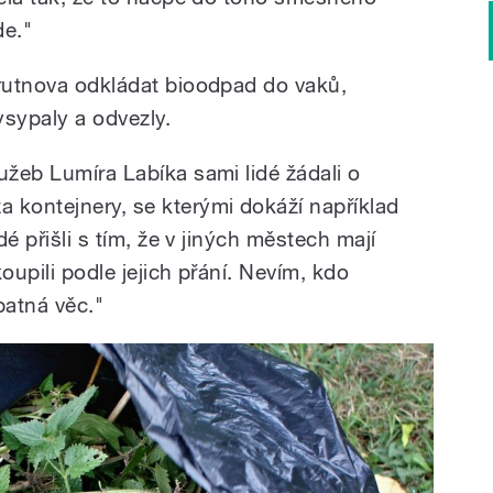
de."
Trutnova odkládat bioodpad do vaků,
ysypaly a odvezly.
užeb Lumíra Labíka sami lidé žádali o
 kontejnery, se kterými dokáží například
dé přišli s tím, že v jiných městech mají
oupili podle jejich přání. Nevím, kdo
špatná věc."