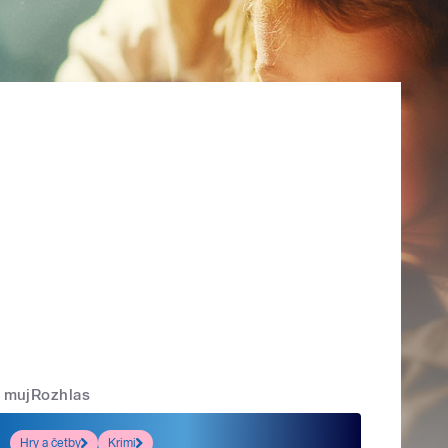
mujRozhlas
Hry a četby
Krimi