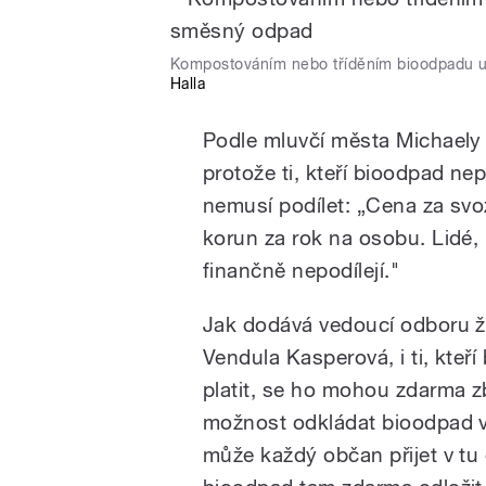
Kompostováním nebo tříděním bioodpadu uš
Halla
Podle mluvčí města Michaely 
protože ti, kteří bioodpad ne
nemusí podílet: „Cena za sv
korun za rok na osobu. Lidé,
finančně nepodílejí."
Jak dodává vedoucí odboru ži
Vendula Kasperová, i ti, kteří
platit, se ho mohou zdarma z
možnost odkládat bioodpad v
může každý občan přijet v tu 