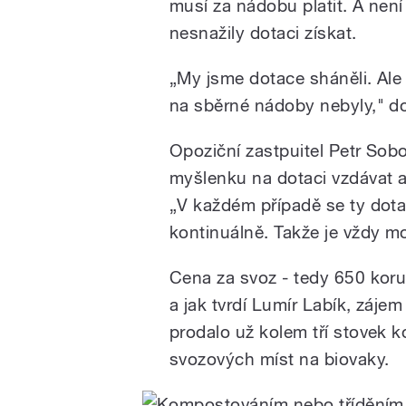
musí za nádobu platit. A není
nesnažily dotaci získat.
„My jsme dotace sháněli. Ale
na sběrné nádoby nebyly," do
Opoziční zastpuitel Petr Sob
myšlenku na dotaci vzdávat a 
„V každém případě se ty dotac
kontinuálně. Takže je vždy mo
Cena za svoz - tedy 650 korun
a jak tvrdí Lumír Labík, zájem
prodalo už kolem tří stovek ko
svozových míst na biovaky.