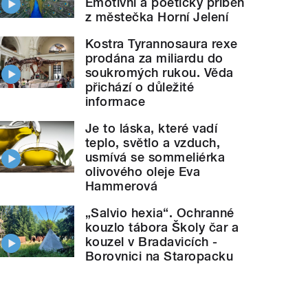
Emotivní a poetický příběh
z městečka Horní Jelení
Kostra Tyrannosaura rexe
prodána za miliardu do
soukromých rukou. Věda
přichází o důležité
informace
Je to láska, které vadí
teplo, světlo a vzduch,
usmívá se sommeliérka
olivového oleje Eva
Hammerová
„Salvio hexia“. Ochranné
kouzlo tábora Školy čar a
kouzel v Bradavicích -
Borovnici na Staropacku