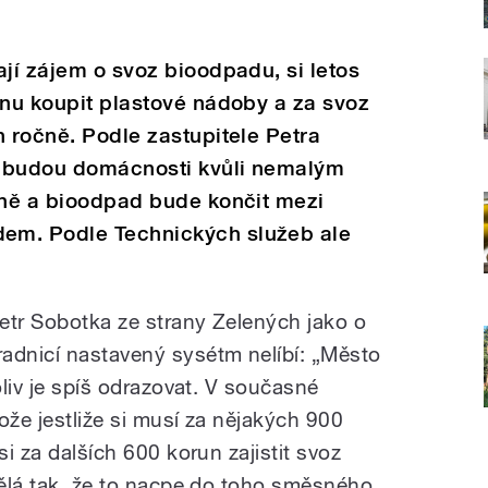
ají zájem o svoz bioodpadu, si letos
unu koupit plastové nádoby a za svoz
n ročně. Podle zastupitele Petra
h budou domácnosti kvůli nemalým
éně a bioodpad bude končit mezi
em. Podle Technických služeb ale
Petr Sobotka ze strany Zelených jako o
adnicí nastavený sysétm nelíbí: „Město
oliv je spíš odrazovat. V současné
ože jestliže si musí za nějakých 900
si za dalších 600 korun zajistit svoz
udělá tak, že to nacpe do toho směsného