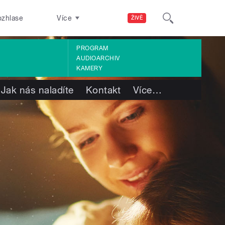
ozhlase
Více
ŽIVĚ
PROGRAM
AUDIOARCHIV
KAMERY
Jak nás naladíte
Kontakt
Více
…