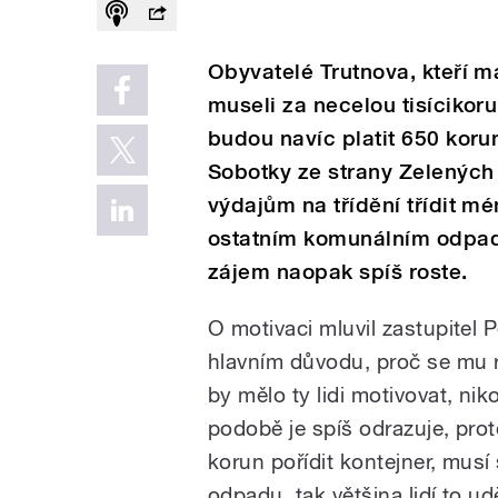
Obyvatelé Trutnova, kteří m
museli za necelou tisícikor
budou navíc platit 650 koru
Sobotky ze strany Zelenýc
výdajům na třídění třídit m
ostatním komunálním odpad
zájem naopak spíš roste.
O motivaci mluvil zastupitel 
hlavním důvodu, proč se mu r
by mělo ty lidi motivovat, nik
podobě je spíš odrazuje, prot
korun pořídit kontejner, musí 
odpadu, tak většina lidí to 