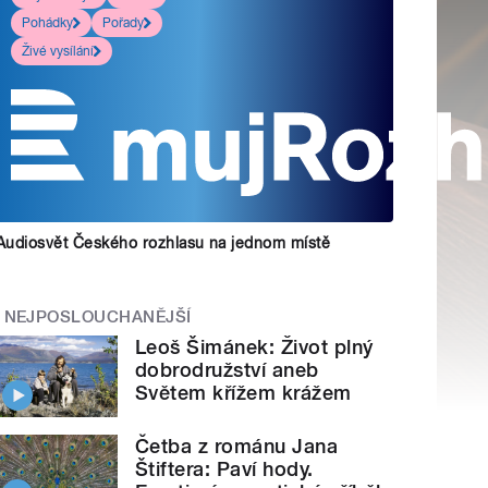
Pohádky
Pořady
Živé vysílání
Audiosvět Českého rozhlasu na jednom místě
NEJPOSLOUCHANĚJŠÍ
Leoš Šimánek: Život plný
dobrodružství aneb
Světem křížem krážem
Četba z románu Jana
Štiftera: Paví hody.