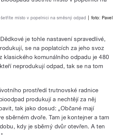
etříte místo v popelnici na směsný odpad
|
foto:
Pavel
Dědkové je tohle nastavení spravedlivé,
produkují, se na poplatcích za jeho svoz
oz klasického komunálního odpadu je 480
 kteří neprodukují odpad, tak se na tom
votního prostředí trutnovské radnice
 bioodpad produkují a nechtějí za něj
bavit, tak jako dosud: „Občané mají
e sběrném dvoře. Tam je kontejner a tam
dobu, kdy je sběrný dvůr otevřen. A ten