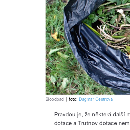
Bioodpad
|
foto:
Dagmar Cestrová
Pravdou je, že některá další
dotace a Trutnov dotace nemá