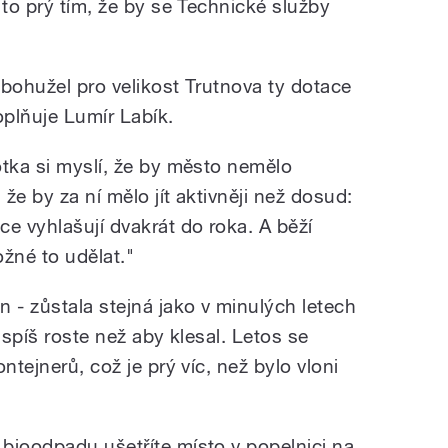
 to prý tím, že by se Technické služby
 bohužel pro velikost Trutnova ty dotace
plňuje Lumír Labík.
otka si myslí, že by město nemělo
že by za ní mělo jít aktivněji než dosud:
e vyhlašují dvakrát do roka. A běží
žné to udělat."
 - zůstala stejná jako v minulých letech
 spíš roste než aby klesal. Letos se
ntejnerů, což je prý víc, než bylo vloni