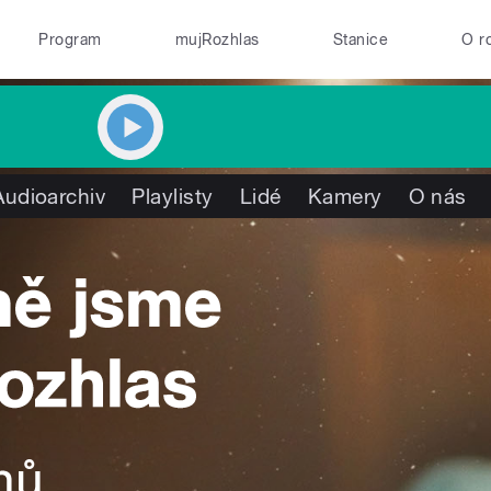
Program
mujRozhlas
Stanice
O r
Audioarchiv
Playlisty
Lidé
Kamery
O nás