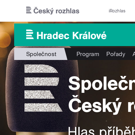
Přejít k hlavnímu obsahu
iRozhlas
Společnost
Program
Pořady