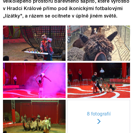
velkolepého prostoru barevného šapitó, které vyrostlo
v Hradci Králové přímo pod ikonickými fotbalovými
„lízátky", a rázem se ocitnete v úplně jiném světě.
8 fotografií