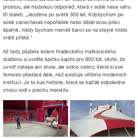
prostou, ale hlubokou odpověď, která v sobě nese váhu
tří staletí. „Jezdíme po světě 300 let. Kdybychom po
sobě zanechávali nepořádek nebo dělali svou práci
špatně, nikdy bychom neměli šanci se na stejné místo
vrátit příště."
Až tedy půjdete kolem hradeckého malšovického
stadionu a uvidíte špičku šapitó pro 800 lidí, vězte, že
uvnitř netepe jen show, ale srdce rodiny, která si své
řemeslo předává déle, než existuje většina moderních
institucí. Je to kus historie, která se každé odpoledne
znovu rodí v prachu manéže.