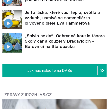
Je to láska, které vadí teplo, světlo a
vzduch, usmívá se sommeliérka
olivového oleje Eva Hammerová
„Salvio hexia“. Ochranné kouzlo tábora
Školy čar a kouzel v Bradavicích -
Borovnici na Staropacku
Jak nás naladíte na DABu
ZPRÁVY Z IROZHLAS.CZ