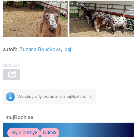
autoři:
Zuzana Boučková
,
baj
Všechny díly pořadu na mujRozhlas
mujRozhlas
Hry a četby
Krimi