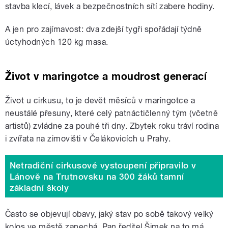
stavba klecí, lávek a bezpečnostních sítí zabere hodiny.
A jen pro zajímavost: dva zdejší tygři spořádají týdně
úctyhodných 120 kg masa.
Život v maringotce a moudrost generací
Život u cirkusu, to je devět měsíců v maringotce a
neustálé přesuny, které celý patnáctičlenný tým (včetně
artistů) zvládne za pouhé tři dny. Zbytek roku tráví rodina
i zvířata na zimovišti v Čelákovicích u Prahy.
Netradiční cirkusové vystoupení připravilo v
Lánově na Trutnovsku na 300 žáků tamní
základní školy
Často se objevují obavy, jaký stav po sobě takový velký
kolos ve městě zanechá. Pan ředitel Šimek na to má