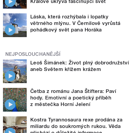
Králové ukrývá fascinující svět
Láska, která rozhýbala i lopatky
větrného mlýnu. V Černilově vyrůstá
pohádkový svět pana Horáka
NEJPOSLOUCHANĚJŠÍ
Leoš Šimánek: Život plný dobrodružství
aneb Světem křížem krážem
Četba z románu Jana Štiftera: Paví
hody. Emotivní a poetický příběh
z městečka Horní Jelení
Kostra Tyrannosaura rexe prodána za
miliardu do soukromých rukou. Věda
přichází o důležité informace