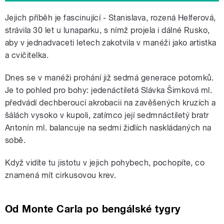
Jejich příběh je fascinující - Stanislava, rozená Helferová,
strávila 30 let u lunaparku, s nímž projela i dálné Rusko,
aby v jednadvaceti letech zakotvila v manéži jako artistka
a cvičitelka.
Dnes se v manéži prohání již sedmá generace potomků.
Je to pohled pro bohy: jedenáctiletá Slávka Šimková ml.
předvádí dechberoucí akrobacii na zavěšených kruzích a
šálách vysoko v kupoli, zatímco její sedmnáctiletý bratr
Antonín ml. balancuje na sedmi židlích naskládaných na
sobě.
Když vidíte tu jistotu v jejich pohybech, pochopíte, co
znamená mít cirkusovou krev.
Od Monte Carla po bengálské tygry