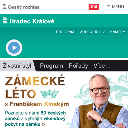
Přejít k hlavnímu obsahu
MENU
ŽIVĚ
PROGRAM
AUDIOARCHIV
KAMERY
Životní styl
Program
Pořady
Více
…