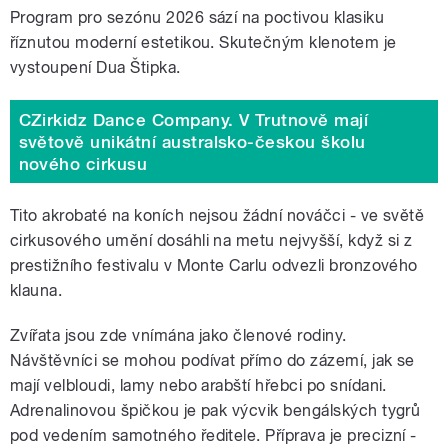
Program pro sezónu 2026 sází na poctivou klasiku
říznutou moderní estetikou. Skutečným klenotem je
vystoupení Dua Štipka.
CZirkidz Dance Company. V Trutnově mají
světově unikátní australsko-českou školu
nového cirkusu
Tito akrobaté na koních nejsou žádní nováčci - ve světě
cirkusového umění dosáhli na metu nejvyšší, když si z
prestižního festivalu v Monte Carlu odvezli bronzového
klauna.
Zvířata jsou zde vnímána jako členové rodiny.
Návštěvníci se mohou podívat přímo do zázemí, jak se
mají velbloudi, lamy nebo arabští hřebci po snídani.
Adrenalinovou špičkou je pak výcvik bengálských tygrů
pod vedením samotného ředitele. Příprava je precizní -