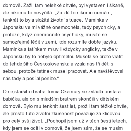
domově. Zažil tam nelehké chvíle, byl vystaven i šikaně,
ale nikomu to nevyčítá. „Za zlé to nikomu nemám,
tenkrát to byla složitá životní situace. Maminka v
Japonsku velmi vážně onemocněla, tedy psychicky, a
protože, když onemocníte psychicky, musíte se
samozřejmě léčit v zemi, kde rozumíte dobře jazyku.
Maminka s tatínkem mluvili vždycky anglicky, takže v
Japonsku by to nebylo optimální. Musela se proto vrátit
do tehdejšího Československa a vzala nás tři děti s
sebou, protože tatínek musel pracovat. Ale navštěvoval
nás tady a posílal peníze.“
O nejstaršího bratra Tomia Okamury se zvládla postarat
babička, ale on s mladším bratrem skončili v dětském
domově. Bylo mu tenkrát šest let, prožil tam těžké chvíle,
ale přesto tuto životní zkušenost považuje za klíčovou
pro celý svůj život. „Pochopil jsem už v těch šesti letech,
kdy jsem se ocitl v domově, že jsem sám, že se musím