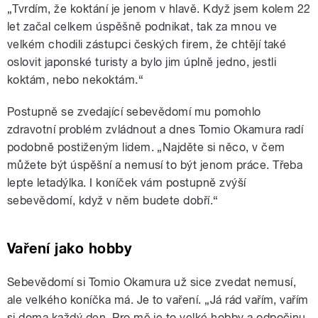
„Tvrdím, že koktání je jenom v hlavě. Když jsem kolem 22
let začal celkem úspěšně podnikat, tak za mnou ve
velkém chodili zástupci českých firem, že chtějí také
oslovit japonské turisty a bylo jim úplně jedno, jestli
koktám, nebo nekoktám.“
Postupně se zvedající sebevědomí mu pomohlo
zdravotní problém zvládnout a dnes Tomio Okamura radí
podobně postiženým lidem. „Najděte si něco, v čem
můžete být úspěšní a nemusí to být jenom práce. Třeba
lepte letadýlka. I koníček vám postupně zvýší
sebevědomí, když v něm budete dobří.“
Vaření jako hobby
Sebevědomí si Tomio Okamura už sice zvedat nemusí,
ale velkého koníčka má. Je to vaření. „Já rád vařím, vařím
si doma každý den. Pro mě je to velké hobby a odpočinu