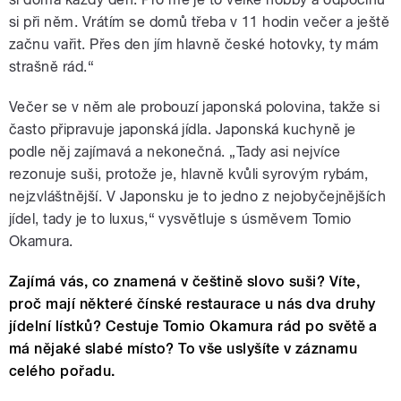
si při něm. Vrátím se domů třeba v 11 hodin večer a ještě
začnu vařit. Přes den jím hlavně české hotovky, ty mám
strašně rád.“
Večer se v něm ale probouzí japonská polovina, takže si
často připravuje japonská jídla. Japonská kuchyně je
podle něj zajímavá a nekonečná. „Tady asi nejvíce
rezonuje suši, protože je, hlavně kvůli syrovým rybám,
nejzvláštnější. V Japonsku je to jedno z nejobyčejnějších
jídel, tady je to luxus,“ vysvětluje s úsměvem Tomio
Okamura.
Zajímá vás, co znamená v češtině slovo suši? Víte,
proč mají některé čínské restaurace u nás dva druhy
jídelní lístků? Cestuje Tomio Okamura rád po světě a
má nějaké slabé místo? To vše uslyšíte v záznamu
celého pořadu.