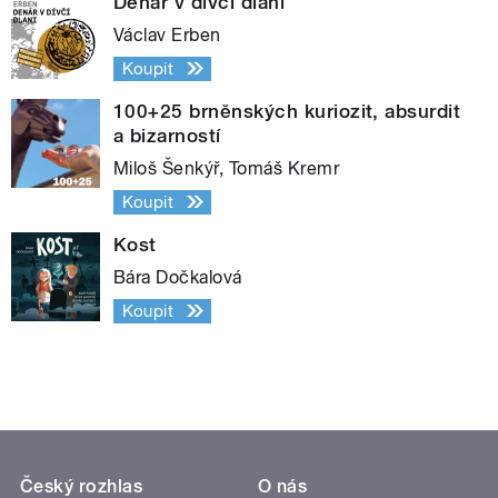
Denár v dívčí dlani
Václav Erben
Koupit
100+25 brněnských kuriozit, absurdit
a bizarností
Miloš Šenkýř, Tomáš Kremr
Koupit
Kost
Bára Dočkalová
Koupit
Český rozhlas
O nás