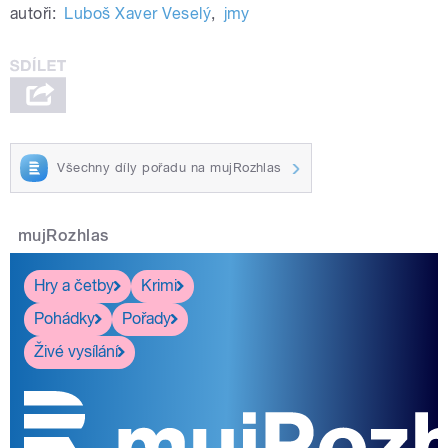
autoři:
Luboš Xaver Veselý
,
jmy
Všechny díly pořadu na mujRozhlas
mujRozhlas
Hry a četby
Krimi
Pohádky
Pořady
Živé vysílání