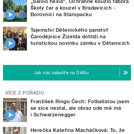
„Salvio hexia“. Ochranné kouzlo tábora
Školy čar a kouzel v Bradavicích -
Borovnici na Staropacku
Tajemství Dětenického panství!
Čarodějnice Žizelda dohlíží na
turistickou novinku zámku v Dětenicích
Jak nás naladíte na DABu
VÍCE Z POŘADU
František Ringo Čech: Fotbalistou jsem
se sice nestal, ale obraz ode mě má
i Schwarzenegger
Herečka Kateřina Macháčková: To, že