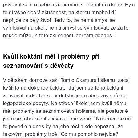
postarat sám o sebe a že nemám spoléhat na druhé. Byla
to strašně dobrá zkušenost, na kterou mnoho lidí
nepřijde za celý život. Tedy to, že nemá smysl se
vymlouvat na okolí, nemá smysl se vymlouvat, že za to
někdo může. Z této zkušenosti čerpám dodnes.“
Kvůli koktání měl i problémy při
seznamování s děvčaty
V dětském domově zažil Tomio Okamura i šikanu, začal
kvůli tomu dokonce koktat. „Já jsem se toho koktání
zbavoval horko těžko. V dětství jsem absolvoval různé
logopedické pobyty. Na střední škole jsem kvůli němu
měl problémy se seznamovat s holkama, ale postupně
jsem se toho začal zbavovat přirozeně.“ Nakonec se mu
to povedlo a dnes by na jeho řeči nikdo nepoznal, že
takovými problémy trpěl. Co mu pomohlo nejvíce?