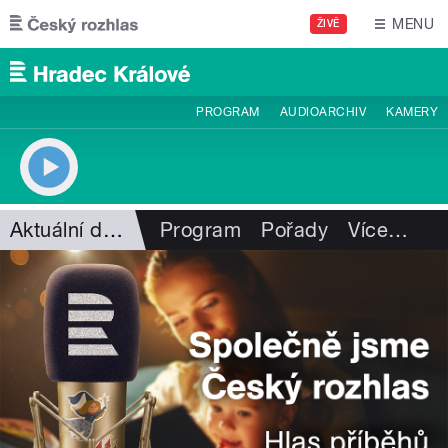
Přejít k hlavnímu obsahu
MENU
ŽIVĚ
PROGRAM
AUDIOARCHIV
KAMERY
Aktuální dění
Program
Pořady
Více
…