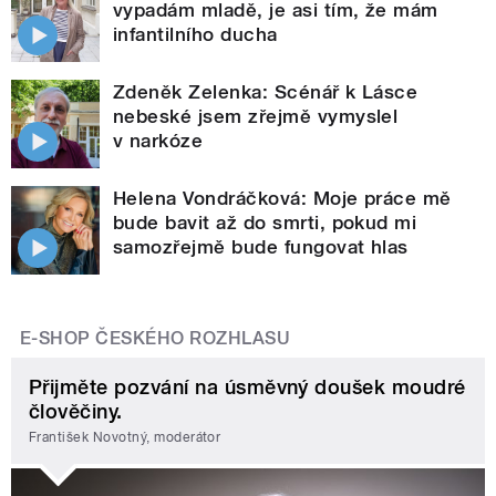
vypadám mladě, je asi tím, že mám
infantilního ducha
Zdeněk Zelenka: Scénář k Lásce
nebeské jsem zřejmě vymyslel
v narkóze
Helena Vondráčková: Moje práce mě
bude bavit až do smrti, pokud mi
samozřejmě bude fungovat hlas
E-SHOP ČESKÉHO ROZHLASU
Přijměte pozvání na úsměvný doušek moudré
člověčiny.
František Novotný, moderátor