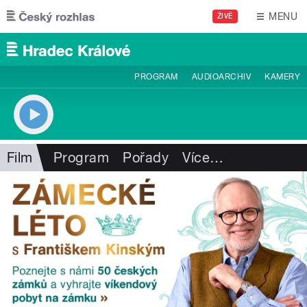
Přejít k hlavnímu obsahu
MENU
ŽIVĚ
PROGRAM
AUDIOARCHIV
KAMERY
Film
Program
Pořady
Více
…