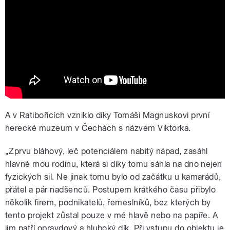
A v Ratibořicích vzniklo díky Tomáši Magnuskovi první
herecké muzeum v Čechách s názvem Viktorka.
„Zprvu bláhový, leč potenciálem nabitý nápad, zasáhl
hlavně mou rodinu, která si díky tomu sáhla na dno nejen
fyzických sil. Ne jinak tomu bylo od začátku u kamarádů,
přátel a pár nadšenců. Postupem krátkého času přibylo
několik firem, podnikatelů, řemeslníků, bez kterých by
tento projekt zůstal pouze v mé hlavě nebo na papíře. A
jim patří opravdový a hluboký dík. Při vstupu do objektu je