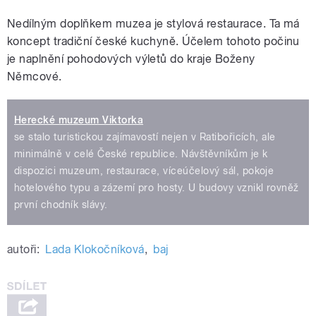
Nedílným doplňkem muzea je stylová restaurace. Ta má
koncept tradiční české kuchyně. Účelem tohoto počinu
je naplnění pohodových výletů do kraje Boženy
Němcové.
Herecké muzeum Viktorka
se stalo turistickou zajímavostí nejen v Ratibořicích, ale
minimálně v celé České republice. Návštěvníkům je k
dispozici muzeum, restaurace, víceúčelový sál, pokoje
hotelového typu a zázemí pro hosty. U budovy vznikl rovněž
první chodník slávy.
autoři:
Lada Klokočníková
,
baj