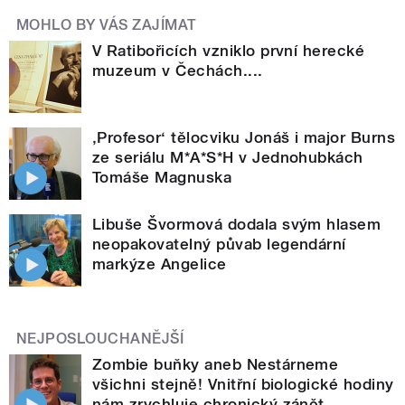
MOHLO BY VÁS ZAJÍMAT
V Ratibořicích vzniklo první herecké
muzeum v Čechách....
‚Profesor‘ tělocviku Jonáš i major Burns
ze seriálu M*A*S*H v Jednohubkách
Tomáše Magnuska
Libuše Švormová dodala svým hlasem
neopakovatelný půvab legendární
markýze Angelice
NEJPOSLOUCHANĚJŠÍ
Zombie buňky aneb Nestárneme
všichni stejně! Vnitřní biologické hodiny
nám zrychluje chronický zánět