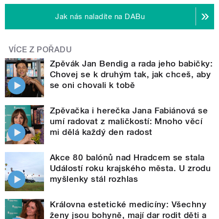
Jak nás naladíte na DABu
VÍCE Z POŘADU
Zpěvák Jan Bendig a rada jeho babičky:
Chovej se k druhým tak, jak chceš, aby
se oni chovali k tobě
Zpěvačka i herečka Jana Fabiánová se
umí radovat z maličkostí: Mnoho věcí
mi dělá každý den radost
Akce 80 balónů nad Hradcem se stala
Událostí roku krajského města. U zrodu
myšlenky stál rozhlas
Královna estetické medicíny: Všechny
ženy jsou bohyně, mají dar rodit děti a