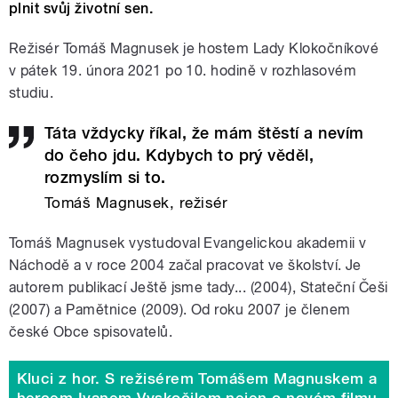
plnit svůj životní sen.
Režisér Tomáš Magnusek je hostem Lady Klokočníkové
v pátek 19. února 2021 po 10. hodině v rozhlasovém
studiu.
Táta vždycky říkal, že mám štěstí a nevím
do čeho jdu. Kdybych to prý věděl,
rozmyslím si to.
Tomáš Magnusek, režisér
Tomáš Magnusek vystudoval Evangelickou akademii v
Náchodě a v roce 2004 začal pracovat ve školství. Je
autorem publikací Ještě jsme tady... (2004), Stateční Češi
(2007) a Pamětnice (2009). Od roku 2007 je členem
české Obce spisovatelů.
Kluci z hor. S režisérem Tomášem Magnuskem a
hercem Ivanem Vyskočilem nejen o novém filmu