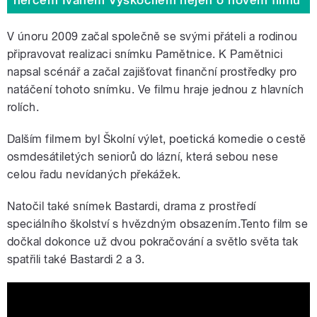
V únoru 2009 začal společně se svými přáteli a rodinou
připravovat realizaci snímku Pamětnice. K Pamětnici
napsal scénář a začal zajišťovat finanční prostředky pro
natáčení tohoto snímku. Ve filmu hraje jednou z hlavních
rolích.
Dalším filmem byl Školní výlet, poetická komedie o cestě
osmdesátiletých seniorů do lázní, která sebou nese
celou řadu nevídaných překážek.
Natočil také snímek Bastardi, drama z prostředí
speciálního školství s hvězdným obsazením.Tento film se
dočkal dokonce už dvou pokračování a světlo světa tak
spatřili také Bastardi 2 a 3.
Viktorka Herecké Muzeum Ratibořice