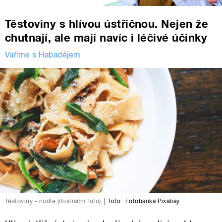
Těstoviny s hlívou ústřičnou. Nejen že
chutnají, ale mají navíc i léčivé účinky
Vaříme s Habadějem
Těstoviny - nudle (ilustrační foto)
|
foto:
Fotobanka Pixabay