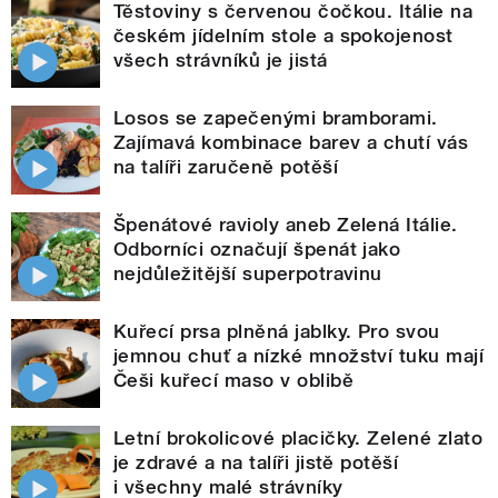
Těstoviny s červenou čočkou. Itálie na
českém jídelním stole a spokojenost
všech strávníků je jistá
Losos se zapečenými bramborami.
Zajímavá kombinace barev a chutí vás
na talíři zaručeně potěší
Špenátové ravioly aneb Zelená Itálie.
Odborníci označují špenát jako
nejdůležitější superpotravinu
Kuřecí prsa plněná jablky. Pro svou
jemnou chuť a nízké množství tuku mají
Češi kuřecí maso v oblibě
Letní brokolicové placičky. Zelené zlato
je zdravé a na talíři jistě potěší
i všechny malé strávníky