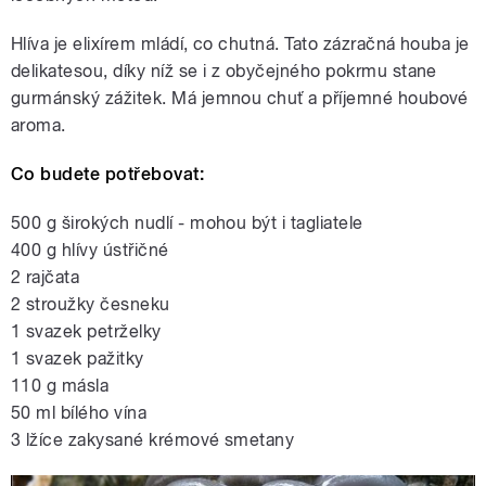
Hlíva je elixírem mládí, co chutná. Tato zázračná houba je
delikatesou, díky níž se i z obyčejného pokrmu stane
gurmánský zážitek. Má jemnou chuť a příjemné houbové
aroma.
Co budete potřebovat:
500 g širokých nudlí - mohou být i tagliatele
400 g hlívy ústřičné
2 rajčata
2 stroužky česneku
1 svazek petrželky
1 svazek pažitky
110 g másla
50 ml bílého vína
3 lžíce zakysané krémové smetany