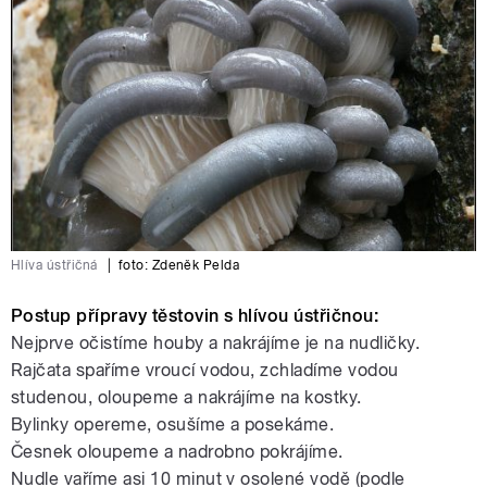
Hlíva ústřičná
|
foto: Zdeněk Pelda
Postup přípravy těstovin s hlívou ústřičnou:
Nejprve očistíme houby a nakrájíme je na nudličky.
Rajčata spaříme vroucí vodou, zchladíme vodou
studenou, oloupeme a nakrájíme na kostky.
Bylinky opereme, osušíme a posekáme.
Česnek oloupeme a nadrobno pokrájíme.
Nudle vaříme asi 10 minut v osolené vodě (podle