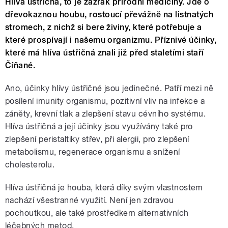
Hlíva ústřičná, to je zázrak přírodní medicíny. Jde o
dřevokaznou houbu, rostoucí převážně na listnatých
stromech, z nichž si bere živiny, které potřebuje a
které prospívají i našemu organizmu. Příznivé účinky,
které má hlíva ústřičná znali již před staletími staří
Číňané.
Ano, účinky hlívy ústřičné jsou jedinečné. Patří mezi ně
posílení imunity organismu, pozitivní vliv na infekce a
záněty, krevní tlak a zlepšení stavu cévního systému.
Hlíva ústřičná a její účinky jsou využívány také pro
zlepšení peristaltiky střev, při alergii, pro zlepšení
metabolismu, regenerace organismu a snížení
cholesterolu.
Hlíva ústřičná je houba, která díky svým vlastnostem
nachází všestranné využití. Není jen zdravou
pochoutkou, ale také prostředkem alternativních
léčebných metod.