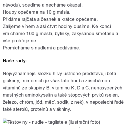
návodu), scedíme a necháme okapat.
Houby opečeme na 10 g másla.
Přidáme rajčata a česnek a krátce opečeme.
Zalijeme vínem a asi čtvrt hodiny dusíme. Ke konci
vmícháme 100 g másla, bylinky, zakysanou smetanu a
vše prohřejeme.
Promícháme s nudlemi a podáváme.
Naše rady:
Nejvýznamnější složku hlívy ústřičné představují beta
glukany, mimo nich je však tato houba zásobárnou
vitamínů ze skupiny B, vitamínu K, D a C, nenasycených
mastných aminokyselin a také stopových prvků (selen,
železo, chróm, jód, měď, sodík, zinek), v neposlední řadě
také sterolů, proteinů a vlákniny.