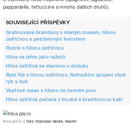
pappardelle, fettuccine a mnoho dalších druhů).
SOUVISEJÍCÍ PŘÍSPĚVKY
Gratinované brambory s mletým masem, hlívou
ústřičnou a petrželovým tvarohem
Rizoto s hlívou ústřičnou
Hlíva na jehle jako ražniči
Hlíva ústřičná se slaninou v alobalu
Rybí filé s hlívou ústřičnou. Netradiční spojení chutí
ryb a hub
Vepřové maso s hlívou na černém pivu
Hlíva ústřičná pečená v troubě s bramborovu kaší
hlíva plicní
|
foto: Stanislav Vaněk, Vesmír