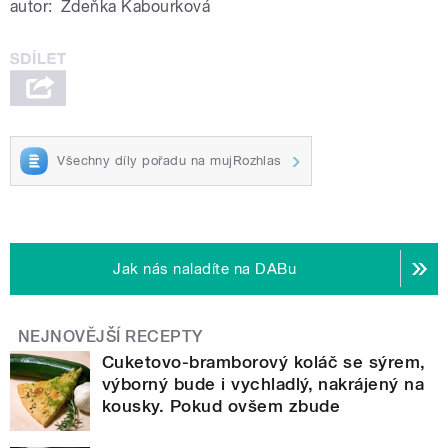
autor:
Zdeňka Kabourková
Všechny díly pořadu na mujRozhlas
Jak nás naladíte na DABu
NEJNOVĚJŠÍ RECEPTY
Cuketovo-bramborový koláč se sýrem,
výborný bude i vychladlý, nakrájený na
kousky. Pokud ovšem zbude