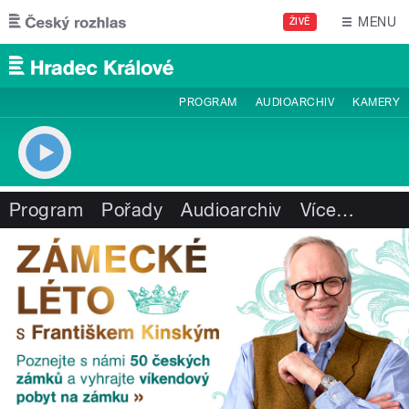
Přejít k hlavnímu obsahu
MENU
ŽIVĚ
PROGRAM
AUDIOARCHIV
KAMERY
Program
Pořady
Audioarchiv
Více
…