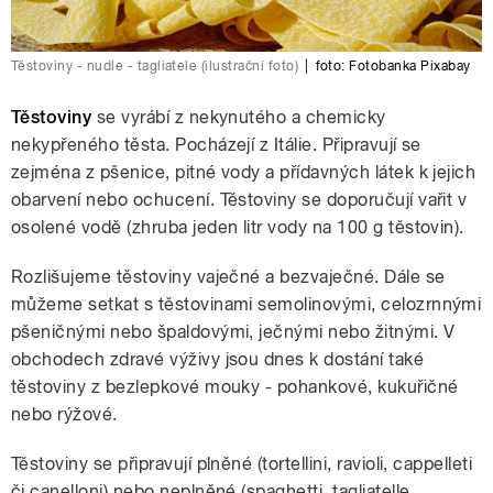
Těstoviny - nudle - tagliatele (ilustrační foto)
|
foto: Fotobanka Pixabay
Těstoviny
se vyrábí z nekynutého a chemicky
nekypřeného těsta. Pocházejí z Itálie. Připravují se
zejména z pšenice, pitné vody a přídavných látek k jejich
obarvení nebo ochucení. Těstoviny se doporučují vařit v
osolené vodě (zhruba jeden litr vody na 100 g těstovin).
Rozlišujeme těstoviny vaječné a bezvaječné. Dále se
můžeme setkat s těstovinami semolinovými, celozrnnými
pšeničnými nebo špaldovými, ječnými nebo žitnými. V
obchodech zdravé výživy jsou dnes k dostání také
těstoviny z bezlepkové mouky - pohankové, kukuřičné
nebo rýžové.
Těstoviny se připravují plněné (tortellini, ravioli, cappelleti
či canelloni) nebo neplněné (spaghetti, tagliatelle,