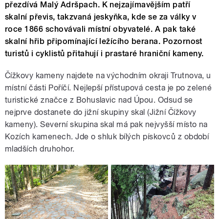
přezdívá Malý Adršpach. K nejzajímavějším patří
skalní převis, takzvaná jeskyňka, kde se za války v
roce 1866 schovávali místní obyvatelé. A pak také
skalní hřib připomínající ležícího berana. Pozornost
turistů i cyklistů přitahují i prastaré hraniční kameny.
Čížkovy kameny najdete na východním okraji Trutnova, u
místní části Poříčí. Nejlepší přístupová cesta je po zelené
turistické značce z Bohuslavic nad Úpou. Odsud se
nejprve dostanete do jižní skupiny skal (Jižní Čížkovy
kameny). Severní skupina skal má pak nejvyšší místo na
Kozích kamenech. Jde o shluk bílých pískovců z období
mladších druhohor.