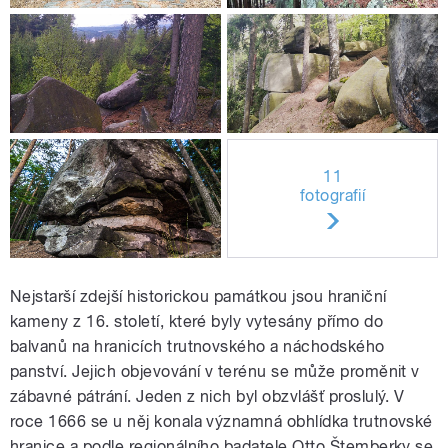
11
fotografií
Nejstarší zdejší historickou památkou jsou hraniční
kameny z 16. století, které byly vytesány přímo do
balvanů na hranicích trutnovského a náchodského
panství. Jejich objevování v terénu se může proměnit v
zábavné pátrání. Jeden z nich byl obzvlášť proslulý. V
roce 1666 se u něj konala významná obhlídka trutnovské
hranice a podle regionálního badatele Otto Štemberky se