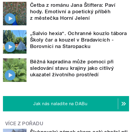
Četba z románu Jana Štiftera: Paví
hody. Emotivní a poetický příběh
z městečka Horní Jelení
„Salvio hexia“. Ochranné kouzlo tábora
Školy čar a kouzel v Bradavicích -
Borovnici na Staropacku
Běžná kapradina může pomoci při
sledování stavu krajiny jako citlivý
ukazatel životního prostředí
Jak nás naladíte na DABu
VÍCE Z POŘADU