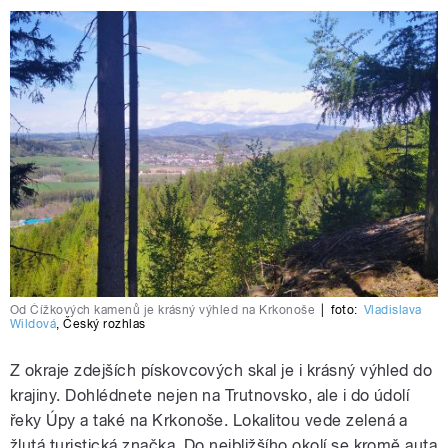
Od Čížkových kamenů je krásný výhled na Krkonoše
|
foto:
Vladislava
Wildová
,
Český rozhlas
Z okraje zdejších pískovcových skal je i krásný výhled do
krajiny. Dohlédnete nejen na Trutnovsko, ale i do údolí
řeky Úpy a také na Krkonoše. Lokalitou vede zelená a
žlutá turistická značka. Do nejbližšího okolí se kromě auta