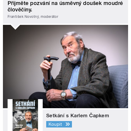
Přijměte pozvání na úsměvný doušek moudré
člověčiny.
František Novotný, moderátor
Setkání s Karlem Čapkem
Koupit