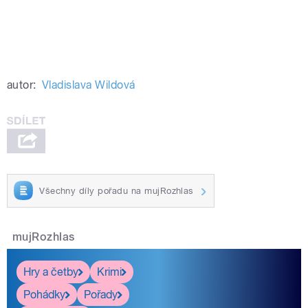
autor:
Vladislava Wildová
Všechny díly pořadu na mujRozhlas
mujRozhlas
Hry a četby
Krimi
Pohádky
Pořady