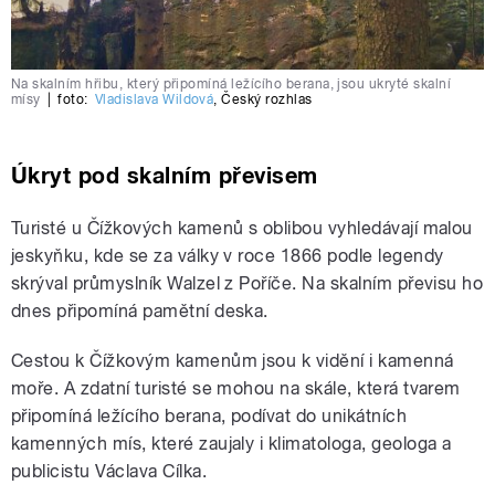
Na skalním hřibu, který připomíná ležícího berana, jsou ukryté skalní
mísy
|
foto:
Vladislava Wildová
,
Český rozhlas
Úkryt pod skalním převisem
Turisté u Čížkových kamenů s oblibou vyhledávají malou
jeskyňku, kde se za války v roce 1866 podle legendy
skrýval průmyslník Walzel z Poříče. Na skalním převisu ho
dnes připomíná pamětní deska.
Cestou k Čížkovým kamenům jsou k vidění i kamenná
moře. A zdatní turisté se mohou na skále, která tvarem
připomíná ležícího berana, podívat do unikátních
kamenných mís, které zaujaly i klimatologa, geologa a
publicistu Václava Cílka.