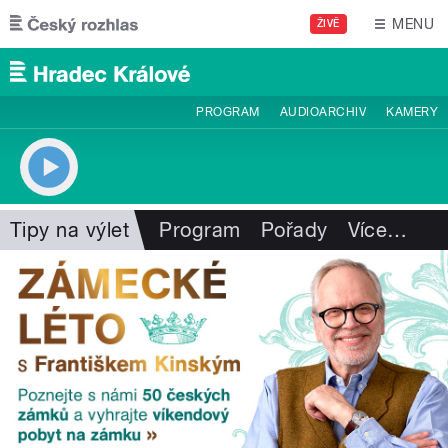
Přejít k hlavnímu obsahu
MENU
ŽIVĚ
PROGRAM
AUDIOARCHIV
KAMERY
Tipy na výlet
Program
Pořady
Více
…