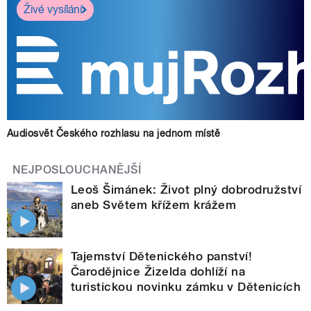
Živé vysílání
Audiosvět Českého rozhlasu na jednom místě
NEJPOSLOUCHANĚJŠÍ
Leoš Šimánek: Život plný dobrodružství
aneb Světem křížem krážem
Tajemství Dětenického panství!
Čarodějnice Žizelda dohlíží na
turistickou novinku zámku v Dětenicích