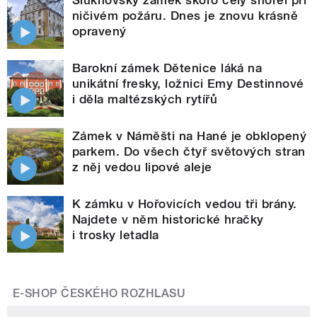
Šluknovský zámek skoro celý shořel při
ničivém požáru. Dnes je znovu krásně
opravený
Barokní zámek Dětenice láká na
unikátní fresky, ložnici Emy Destinnové
i děla maltézských rytířů
Zámek v Náměšti na Hané je obklopený
parkem. Do všech čtyř světových stran
z něj vedou lipové aleje
K zámku v Hořovicích vedou tři brány.
Najdete v něm historické hračky
i trosky letadla
E-SHOP ČESKÉHO ROZHLASU