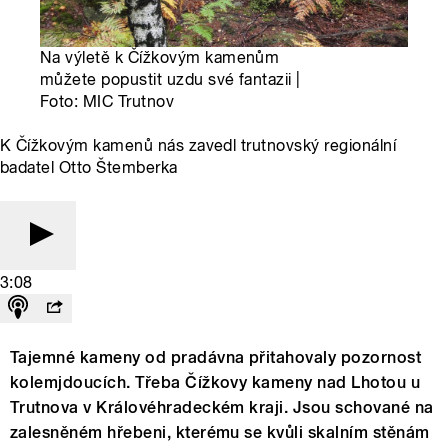
Na výletě k Čížkovým kamenům
můžete popustit uzdu své fantazii |
Foto: MIC Trutnov
K Čížkovým kamenů nás zavedl trutnovský regionální
badatel Otto Štemberka
3:08
Tajemné kameny od pradávna přitahovaly pozornost
kolemjdoucích. Třeba Čížkovy kameny nad Lhotou u
Trutnova v Královéhradeckém kraji. Jsou schované na
zalesněném hřebeni, kterému se kvůli skalním stěnám