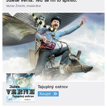
Julese Verna. Teď se mi to splnilo.
Václav Žmolík, moderátor
Tajuplný ostrov
Koupit