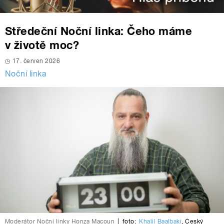
Středeční Noční linka: Čeho máme
v životě moc?
17. červen 2026
Noční linka
Moderátor Noční linky Honza Macoun
|
foto:
Khalil Baalbaki
,
Český