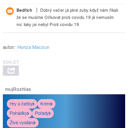
|
Bedřich
Dobrý večer já plné zuby když nám říkali
že se musíme Očkovat proti covidu 19 já nemusím
nic taky jsi nebyl Proti covidu 19.
autor:
Honza Macoun
mujRozhlas
Hry a četby
Krimi
Pohádky
Pořady
Živé vysílání