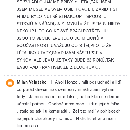
SE ZVLÁDLO.JAK MĚ PŘIBYLY LÉTA ,TAK JSEM
JSEM MUSÉL VE SVÉM ÚSILI POVOLIT, ZAŘÍDIT SI
FIRMU,BYLO NUTNÉ SI NAKOUPIT SPOUSTU
STROJŮ A NÁŘADI,JÁ SI MYSLÍM ŽE JSEM SI NIKDY
NEKOUPIL TO CO KE SVÉ PRÁCI POTŘEBUJU.
JSOU TO VĚCI,KTERÉ JDOU DO MILIONŮ.V
SOUČASTNOSTI UVAŽUJU CO STÍM,PROTO ŽE
LÉTA JSOU TADY,SNAD MÁM NÁSTUPCE V
SYNOVI,ALE JEMU UŽ TAKY BUDE 63 ROKŮ.TAK
BABO RAD.FRANTIŠEK ZE ŽIDLOCHOVIC.
|
Milan,Valašsko
Ahoj Honzo , milí posluchači a lidí
co pořád dnešní nás denněsvymi aktivitami vytváří
tedy . Já moc mám ,,one falše ,, u lidí kteří se denně
účastní pořadu. Osobně mám moc - lidi a jejich falše
, stalo se tak i u kamarádů . ,Žel tito mají v pohledech
na jejich charaktery nic moc . N druhu stranu mám
lidi moc rád