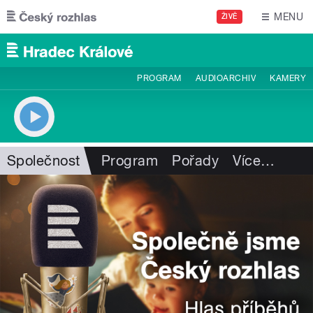
Přejít k hlavnímu obsahu
MENU
ŽIVĚ
PROGRAM
AUDIOARCHIV
KAMERY
Společnost
Program
Pořady
Více
…