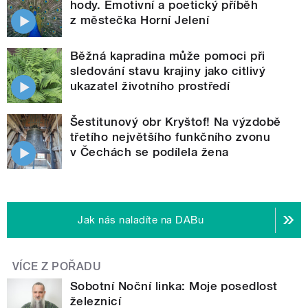
hody. Emotivní a poetický příběh
z městečka Horní Jelení
Běžná kapradina může pomoci při
sledování stavu krajiny jako citlivý
ukazatel životního prostředí
Šestitunový obr Kryštof! Na výzdobě
třetího největšího funkčního zvonu
v Čechách se podílela žena
Jak nás naladíte na DABu
VÍCE Z POŘADU
Sobotní Noční linka: Moje posedlost
železnicí