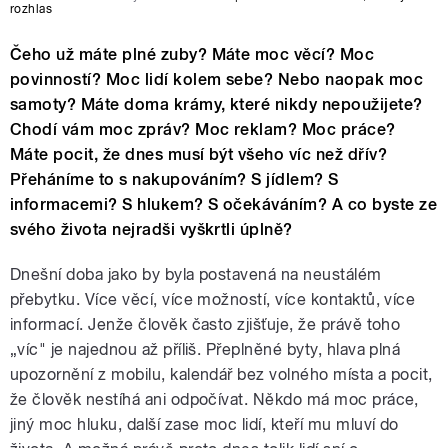
rozhlas
Čeho už máte plné zuby? Máte moc věcí? Moc
povinností? Moc lidí kolem sebe? Nebo naopak moc
samoty? Máte doma krámy, které nikdy nepoužijete?
Chodí vám moc zpráv? Moc reklam? Moc práce?
Máte pocit, že dnes musí být všeho víc než dřív?
Přeháníme to s nakupováním? S jídlem? S
informacemi? S hlukem? S očekáváním? A co byste ze
svého života nejradši vyškrtli úplně?
Dnešní doba jako by byla postavená na neustálém
přebytku. Více věcí, více možností, více kontaktů, více
informací. Jenže člověk často zjišťuje, že právě toho
„víc" je najednou až příliš. Přeplněné byty, hlava plná
upozornění z mobilu, kalendář bez volného místa a pocit,
že člověk nestíhá ani odpočívat. Někdo má moc práce,
jiný moc hluku, další zase moc lidí, kteří mu mluví do