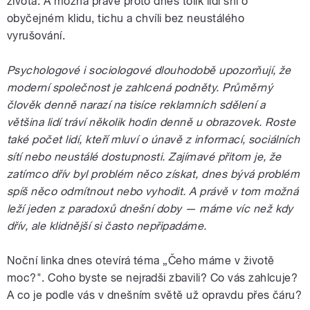
života. A možná právě proto dnes tolik lidí sní o
obyčejném klidu, tichu a chvíli bez neustálého
vyrušování.
Psychologové i sociologové dlouhodobě upozorňují, že
moderní společnost je zahlcená podněty. Průměrný
člověk denně narazí na tisíce reklamních sdělení a
většina lidí tráví několik hodin denně u obrazovek. Roste
také počet lidí, kteří mluví o únavě z informací, sociálních
sítí nebo neustálé dostupnosti. Zajímavé přitom je, že
zatímco dřív byl problém něco získat, dnes bývá problém
spíš něco odmítnout nebo vyhodit. A právě v tom možná
leží jeden z paradoxů dnešní doby — máme víc než kdy
dřív, ale klidnější si často nepřipadáme.
Noční linka dnes otevírá téma „Čeho máme v životě
moc?". Coho byste se nejradši zbavili? Co vás zahlcuje?
A co je podle vás v dnešním světě už opravdu přes čáru?