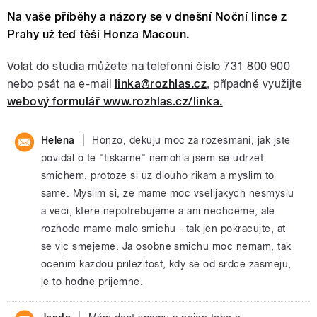
Na vaše příběhy a názory se v dnešní Noční lince z
Prahy už teď těší Honza Macoun.
Volat do studia můžete na telefonní číslo 731 800 900
nebo psát na e-mail
linka@rozhlas.cz
, případně využijte
webový formulář www.rozhlas.cz/linka.
|
Helena
Honzo, dekuju moc za rozesmani, jak jste
povidal o te "tiskarne" nemohla jsem se udrzet
smichem, protoze si uz dlouho rikam a myslim to
same. Myslim si, ze mame moc vselijakych nesmyslu
a veci, ktere nepotrebujeme a ani nechceme, ale
rozhode mame malo smichu - tak jen pokracujte, at
se vic smejeme. Ja osobne smichu moc nemam, tak
ocenim kazdou prilezitost, kdy se od srdce zasmeju,
je to hodne prijemne.