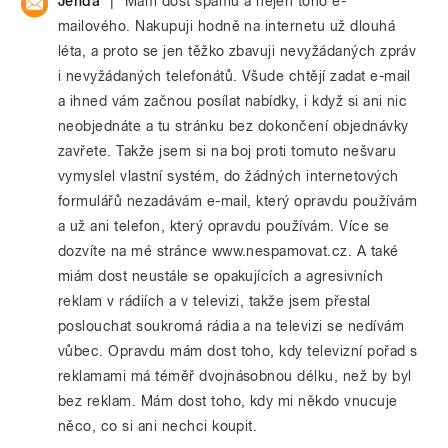
|
Jenda
Mám dost spamu a nejen toho e-
mailového. Nakupuji hodně na internetu už dlouhá
léta, a proto se jen těžko zbavuji nevyžádaných zpráv
i nevyžádaných telefonátů. Všude chtějí zadat e-mail
a ihned vám začnou posílat nabídky, i když si ani nic
neobjednáte a tu stránku bez dokončení objednávky
zavřete. Takže jsem si na boj proti tomuto nešvaru
vymyslel vlastní systém, do žádných internetových
formulářů nezadávám e-mail, který opravdu používám
a už ani telefon, který opravdu používám. Více se
dozvíte na mé stránce www.nespamovat.cz. A také
miám dost neustále se opakujících a agresivních
reklam v rádiích a v televizi, takže jsem přestal
poslouchat soukromá rádia a na televizi se nedívám
vůbec. Opravdu mám dost toho, kdy televizní pořad s
reklamami má téměř dvojnásobnou délku, než by byl
bez reklam. Mám dost toho, kdy mi někdo vnucuje
něco, co si ani nechci koupit.