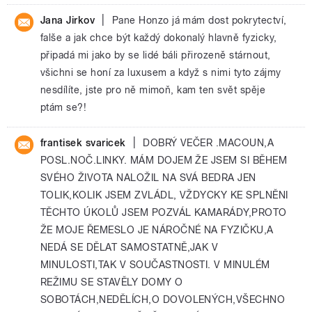
|
Jana Jirkov
Pane Honzo já mám dost pokrytectví,
falše a jak chce být každý dokonalý hlavně fyzicky,
připadá mi jako by se lidé báli přirozeně stárnout,
všichni se honí za luxusem a když s nimi tyto zájmy
nesdílíte, jste pro ně mimoň, kam ten svět spěje
ptám se?!
|
frantisek svaricek
DOBRÝ VEČER .MACOUN,A
POSL.NOČ.LINKY. MÁM DOJEM ŽE JSEM SI BĚHEM
SVÉHO ŽIVOTA NALOŽIL NA SVÁ BEDRA JEN
TOLIK,KOLIK JSEM ZVLÁDL, VŽDYCKY KE SPLNĚNI
TĚCHTO ÚKOLŮ JSEM POZVÁL KAMARÁDY,PROTO
ŽE MOJE ŘEMESLO JE NÁROČNÉ NA FYZIČKU,A
NEDÁ SE DĚLAT SAMOSTATNĚ,JAK V
MINULOSTI,TAK V SOUČASTNOSTI. V MINULÉM
REŽIMU SE STAVĚLY DOMY O
SOBOTÁCH,NEDĚLÍCH,O DOVOLENÝCH,VŠECHNO