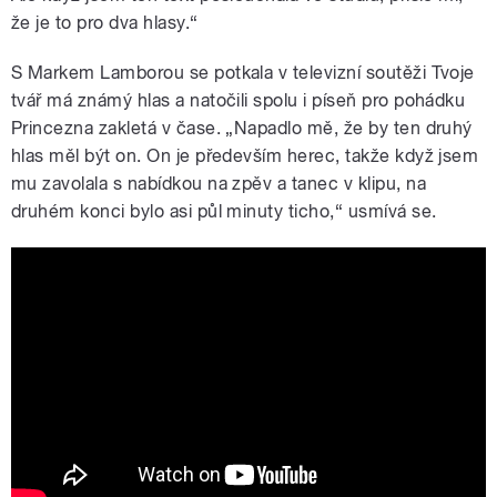
že je to pro dva hlasy.“
S Markem Lamborou se potkala v televizní soutěži Tvoje
tvář má známý hlas a natočili spolu i píseň pro pohádku
Princezna zakletá v čase. „Napadlo mě, že by ten druhý
hlas měl být on. On je především herec, takže když jsem
mu zavolala s nabídkou na zpěv a tanec v klipu, na
druhém konci bylo asi půl minuty ticho,“ usmívá se.
Tereza Mašková - Náš Příběh ft. Marek
Lambora (Official Video)