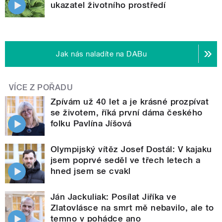
ukazatel životního prostředí
Jak nás naladíte na DABu
VÍCE Z POŘADU
Zpívám už 40 let a je krásné prozpívat
se životem, říká první dáma českého
folku Pavlína Jíšová
Olympijský vítěz Josef Dostál: V kajaku
jsem poprvé seděl ve třech letech a
hned jsem se cvakl
Ján Jackuliak: Posílat Jiříka ve
Zlatovlásce na smrt mě nebavilo, ale to
temno v pohádce ano