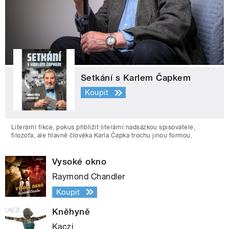
Setkání s Karlem Čapkem
Koupit
Literární fikce, pokus přiblížit literární nadsázkou spisovatele,
filozofa, ale hlavně člověka Karla Čapka trochu jinou formou.
Vysoké okno
Raymond Chandler
Koupit
Kněhyně
Kaczi