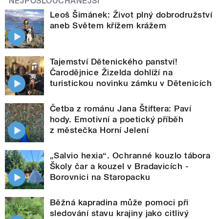
NEJPOSLOUCHANĚJŠÍ
Leoš Šimánek: Život plný dobrodružství
aneb Světem křížem krážem
Tajemství Dětenického panství!
Čarodějnice Žizelda dohlíží na
turistickou novinku zámku v Dětenicích
Četba z románu Jana Štiftera: Paví
hody. Emotivní a poetický příběh
z městečka Horní Jelení
„Salvio hexia“. Ochranné kouzlo tábora
Školy čar a kouzel v Bradavicích -
Borovnici na Staropacku
Běžná kapradina může pomoci při
sledování stavu krajiny jako citlivý