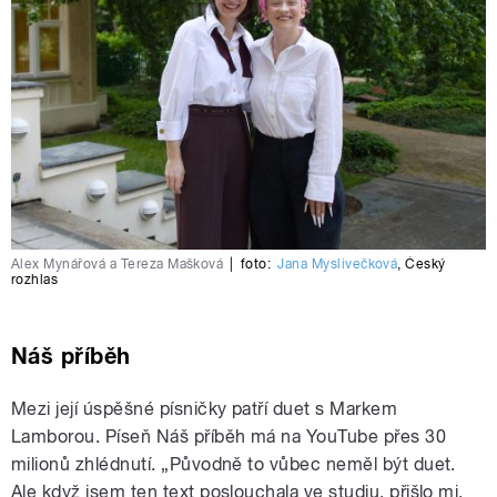
Alex Mynářová a Tereza Mašková
|
foto:
Jana Myslivečková
,
Český
rozhlas
Náš příběh
Mezi její úspěšné písničky patří duet s Markem
Lamborou. Píseň Náš příběh má na YouTube přes 30
milionů zhlédnutí. „Původně to vůbec neměl být duet.
Ale když jsem ten text poslouchala ve studiu, přišlo mi,