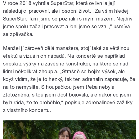
V roce 2018 vyhrála SuperStar, která ovlivnila její
následující pracovní, ale i osobní život. „Za vším hledej
SuperStar. Tam jsme se poznali i s mým mužem. Nejdřív
jsme spolu začali pracovat a loni jsme se vzali,“ usmívá
se zpěvačka.
Manžel jí zároveň dělá manažera, stojí také za většinou
efektů a vizuálních nápadů. Na koncertě se například
snesla z výšky na závěsné konstrukci, na které se nad
lidmi několikrát zhoupla. „Strašně se bojím výšek, ale
když vidím, že je to hezký, tak ten adrenalin zapracuje, že
na to nemyslíte. S houpačkou jsem třeba nebyla
ztotožněna, s tou jsem dost bojovala, ale nakonec jsem
byla ráda, že to proběhlo,“ popisuje adrenalinové zážitky
z vlastního koncertu.