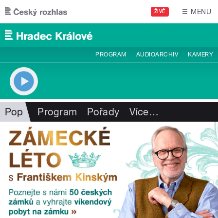
Přejít k hlavnímu obsahu
MENU
ŽIVĚ
PROGRAM
AUDIOARCHIV
KAMERY
Pop
Program
Pořady
Více
…