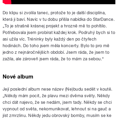
Do klipu si zvolila tanec, protože to je další disciplína,
která ji baví. Navíc v tu dobu přišla nabídka do StarDance.
„To je strašně krásnej projekt a hrozně mě to pohltilo.
Potřebovala jsem probírat každej krok. Podruhý bych si to
asi užila víc. Tréninky byly každý den po čtyřech
hodinách. Do toho jsem měla koncerty. Bylo to pro mě
jedno z nejnáročnějších období. Jsem ráda, že jsem to
zažila, ale zároveň jsem ráda, že to mám za sebou.“
Nové album
Její poslední album nese název (Ne)budu sedět v koutě.
„Někdy mám pocit, že plavu mezi dvěma světy. Někdy
chci dát najevo, že se nedám, jsem tady. Někdy se chci
vypnout od světa, nekomunikovat, lehnout si na gauč a
jíst zmrzlinu. Někdy jedu obrovský bomby, musím se ke