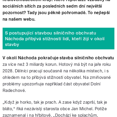
sociálních sítích za posledních sedm dní největší
pozornost? Tady jsou pěkně pohromadě. To nejlepší
na našem webu.
S postupující stavbou silničního obchvatu
Náchoda přibývá stížností lidí, kteří žijí v okolí
stavby
V okolí Náchoda pokračuje stavba silničního obchvatu
za více než 3 miliardy korun. Hotový má být na jaře roku
2028. Dělníci pracují současně na několika místech, i s
ohledem na to přibývá stížností obyvatel. Na zmiňované
problémy upozorňuje například část obyvatel Dolní
Radechové.
„Když je horko, tak je prach. A zase když zaprší, tak je
bláto,“ říká nezávislý starosta obce Jan Michel. Potíže
zaznamenal i na hřbitově. „Dochází ke splachům,