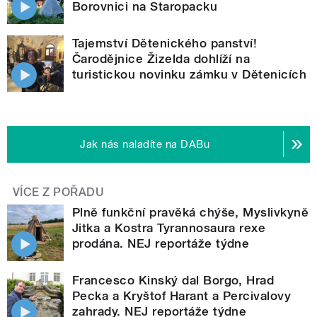
Borovnici na Staropacku
Tajemství Dětenického panství!
Čarodějnice Žizelda dohlíží na
turistickou novinku zámku v Dětenicích
Jak nás naladíte na DABu
VÍCE Z POŘADU
Plně funkční pravěká chýše, Myslivkyně
Jitka a Kostra Tyrannosaura rexe
prodána. NEJ reportáže týdne
Francesco Kinský dal Borgo, Hrad
Pecka a Kryštof Harant a Percivalovy
zahrady. NEJ reportáže týdne