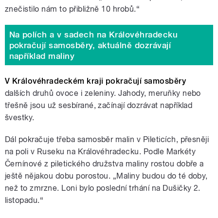
znečistilo nám to přibližně 10 hrobů.“
Na polích a v sadech na Královéhradecku
pokračují samosběry, aktuálně dozrávají
například maliny
V Královéhradeckém kraji pokračují samosběry
dalších druhů ovoce i zeleniny. Jahody, meruňky nebo
třešně jsou už sesbírané, začínají dozrávat například
švestky.
Dál pokračuje třeba samosběr malin v Pileticích, přesněji
na poli v Ruseku na Královéhradecku. Podle Markéty
Černínové z piletického družstva maliny rostou dobře a
ještě nějakou dobu porostou. „Maliny budou do té doby,
než to zmrzne. Loni bylo poslední trhání na Dušičky 2.
listopadu.“