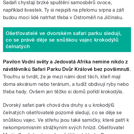
Sadaři chystají brzké spuštění samosběrů ovoce,
například švestek. Ty si nejspíš na přelomu srpna a září
budou moci lidé natrhat třeba v Ostroměři na Jičínsku.
Ošetřovatelé ve dvorském safari parku sledují,
co se právě děje se snůškou vajec krokodýlů
čelnatých
Pavilon Vodní světy a Jedovatá Afrika nemine nikdo z
návštěvníkú Safari Parku Dvůr Králové bez povšimnutí
.
Troufnu si tvrdit, že je mezi námi dost těch, kteří mají
doma akvárium nebo terárium, a tudíž obdivují ryby nebo
třeba hady. Ovšem jen těžko si domů pořídí krokodýla.
Dvorský safari park chová dva druhy a u krokodýlů
čelnatých ošetřovatelé pozorně sledují, co se děje se
snůškou vajec. Ve střehu jsou také samičky, které patří k
nekompromisním strážkyním svých hnízd. Ošetřovatel