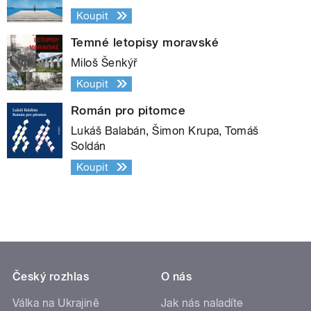
Koupit
Temné letopisy moravské
Miloš Šenkýř
Koupit
Román pro pitomce
Lukáš Balabán, Šimon Krupa, Tomáš
Soldán
Koupit
Český rozhlas
O nás
Válka na Ukrajině
Jak nás naladíte