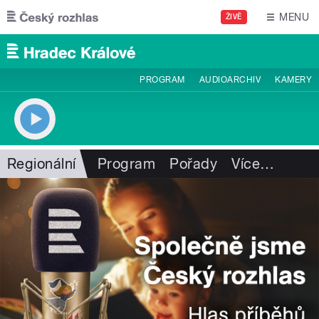
Přejít k hlavnímu obsahu
MENU
ŽIVĚ
PROGRAM
AUDIOARCHIV
KAMERY
Regionální
Program
Pořady
Více
…