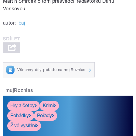
Martin Smrček o tom přesvědčil redaktorku Danu
Voňkovou.
autor:
baj
Všechny díly pořadu na mujRozhlas
mujRozhlas
Hry a četby
Krimi
Pohádky
Pořady
Živé vysílání