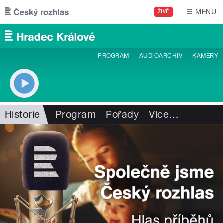
Přejít k hlavnímu obsahu
MENU
ŽIVĚ
PROGRAM
AUDIOARCHIV
KAMERY
Historie
Program
Pořady
Více
…