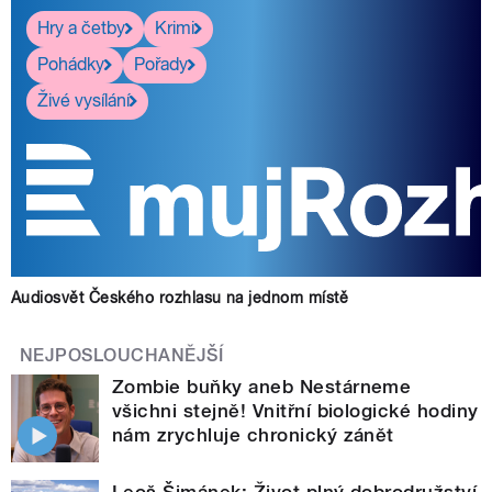
Hry a četby
Krimi
Pohádky
Pořady
Živé vysílání
Audiosvět Českého rozhlasu na jednom místě
NEJPOSLOUCHANĚJŠÍ
Zombie buňky aneb Nestárneme
všichni stejně! Vnitřní biologické hodiny
nám zrychluje chronický zánět
Leoš Šimánek: Život plný dobrodružství