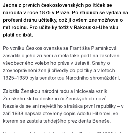
Jedna z prvních československých političek se
narodila v roce 1875 v Praze. Po studiích se vydala na
profesní dráhu učitelky, což jí ovšem znemožňovalo
mít rodinu. Pro učitelky totiž v Rakousku-Uhersku
platil celibát.
Po vzniku Československa se Františka Plamínková
zasadila o jeho zrušení a měla také podíl na zakotvení
všeobecného volebního práva v ústavě. Snahy o
zrovnoprávnění žen ji přivedly do politiky a v letech
1925–1939 byla senátorkou Národního shromáždění.
Založila Ženskou národní radu a iniciovala vznik
Ženského klubu českého či Ženských domovů.
Nezalekla se ani největšího strašáka první republiky – v
září 1938 napsala otevřený dopis Adolfu Hitlerovi, ve
kterém se zastala tehdejšího prezidenta Beneše.