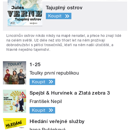
Tajuplný ostrov
Koupit
Lincolnův ostrov nikdo nikdy na mapě nenašel, a přece ho znají lidé
na celém světě. Už déle než sto třicet let na něm prožívají
dobrodružství s pěticí trosečníků, kteří na něm našli útočiště, a
hlavně nejedno tajemství.
1-25
Toulky první republikou
Koupit
Spejbl & Hurvínek a Zlatá zebra 3
František Nepil
Koupit
Hledání veřejné služby
Irena Ryšánková