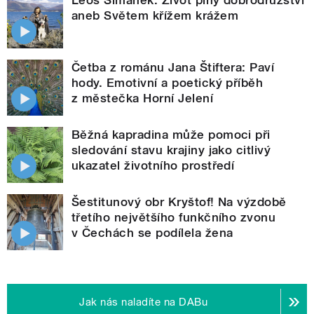
aneb Světem křížem krážem
Četba z románu Jana Štiftera: Paví
hody. Emotivní a poetický příběh
z městečka Horní Jelení
Běžná kapradina může pomoci při
sledování stavu krajiny jako citlivý
ukazatel životního prostředí
Šestitunový obr Kryštof! Na výzdobě
třetího největšího funkčního zvonu
v Čechách se podílela žena
Jak nás naladíte na DABu