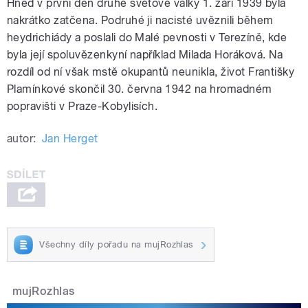
Hned v první den druhé světové války 1. září 1939 byla
nakrátko zatčena. Podruhé ji nacisté uvěznili během
heydrichiády a poslali do Malé pevnosti v Terezíně, kde
byla její spoluvězenkyní například Milada Horáková. Na
rozdíl od ní však mstě okupantů neunikla, život Františky
Plamínkové skončil 30. června 1942 na hromadném
popravišti v Praze-Kobylisích.
autor:
Jan Herget
Všechny díly pořadu na mujRozhlas
mujRozhlas