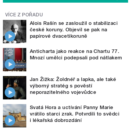
VÍCE Z POŘADU
Alois Rašín se zasloužil o stabilizaci
české koruny. Objevil se pak na
papírové dvacetikoruně
Anticharta jako reakce na Chartu 77.
Mnozí umělci podepsali pod nátlakem
Jan Žižka: Žoldnéř a lapka, ale také
výborný stratég s pověstí
neporazitelného vojevůdce
Svatá Hora a uctívání Panny Marie
vrátilo starci zrak. Potvrdili to svědci
i lékařská dobrozdání