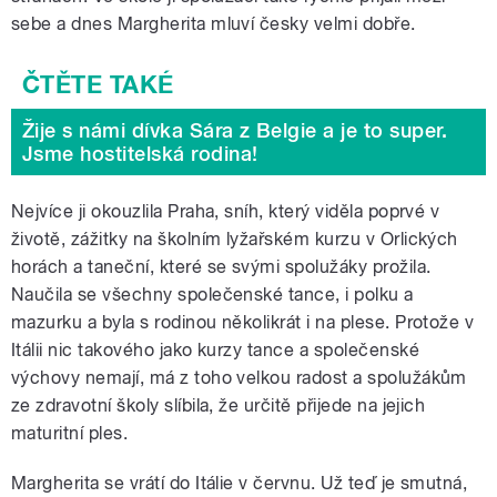
sebe a dnes
Margherita
mluví česky velmi dobře.
Žije s námi dívka Sára z Belgie a je to super.
Jsme hostitelská rodina!
Nejvíce ji okouzlila Praha, sníh, který viděla poprvé v
životě, zážitky na školním lyžařském kurzu v Orlických
horách a taneční, které se svými spolužáky prožila.
Naučila se všechny společenské tance, i polku a
mazurku a byla s rodinou několikrát i na plese. Protože v
Itálii nic takového jako kurzy tance a společenské
výchovy nemají, má z toho velkou radost a spolužákům
ze zdravotní školy slíbila, že určitě přijede na jejich
maturitní ples.
Margherita
se vrátí do Itálie v červnu. Už teď je smutná,