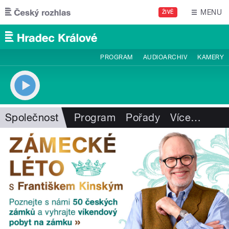
Přejít k hlavnímu obsahu
MENU
ŽIVĚ
PROGRAM
AUDIOARCHIV
KAMERY
Společnost
Program
Pořady
Více
…