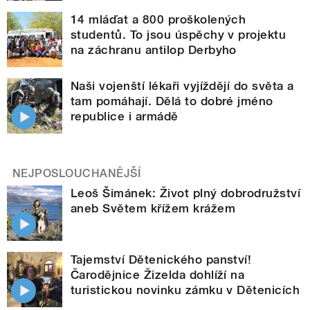
14 mláďat a 800 proškolených
studentů. To jsou úspěchy v projektu
na záchranu antilop Derbyho
Naši vojenští lékaři vyjíždějí do světa a
tam pomáhají. Dělá to dobré jméno
republice i armádě
NEJPOSLOUCHANĚJŠÍ
Leoš Šimánek: Život plný dobrodružství
aneb Světem křížem krážem
Tajemství Dětenického panství!
Čarodějnice Žizelda dohlíží na
turistickou novinku zámku v Dětenicích