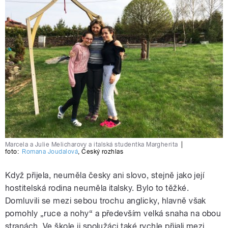
Marcela a Julie Melicharovy a italská studentka Margherita
|
foto:
Romana Joudalová
,
Český rozhlas
Když přijela, neuměla česky ani slovo, stejně jako její
hostitelská rodina neuměla italsky. Bylo to těžké.
Domluvili se mezi sebou trochu anglicky, hlavně však
pomohly „ruce a nohy“ a především velká snaha na obou
stranách. Ve škole ji spolužáci také rychle přijali mezi