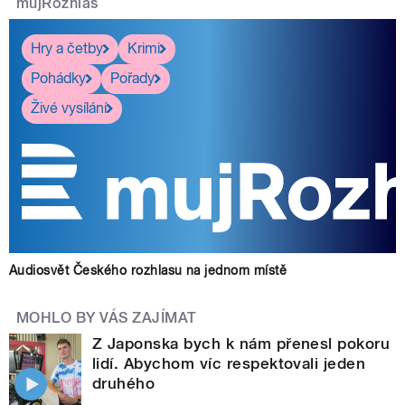
mujRozhlas
Hry a četby
Krimi
Pohádky
Pořady
Živé vysílání
Audiosvět Českého rozhlasu na jednom místě
MOHLO BY VÁS ZAJÍMAT
Z Japonska bych k nám přenesl pokoru
lidí. Abychom víc respektovali jeden
druhého