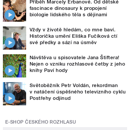
Příběh Marcely Erbanové. Od dětské
fascinace dinosaury k propojení
biologie lidského těla s dějinami
Vždy v životě hledám, co mne baví.
Historička umění Eliška Fučíková ctí
své předky a sází na úsměv
Návštěva u spisovatele Jana Štiftera!
Nejen o vzniku rozhlasové četby z jeho
knihy Paví hody
Světoběžník Petr Voldán, rekordman
v natáčení úspěšného televizního cyklu
Postřehy odjinud
E-SHOP ČESKÉHO ROZHLASU