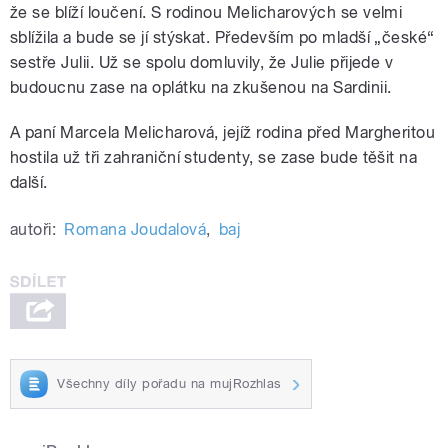
že se blíží loučení. S rodinou Melicharových se velmi
sblížila a bude se jí stýskat. Především po mladší „české“
sestře Julii. Už se spolu domluvily, že Julie přijede v
budoucnu zase na oplátku na zkušenou na Sardinii.
A paní Marcela Melicharová, jejíž rodina před
Margherit
ou
hostila už tři zahraniční studenty, se zase bude těšit na
další.
autoři:
Romana Joudalová
,
baj
Všechny díly pořadu na mujRozhlas