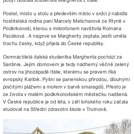
pobyt dostala studentka Margherita z Itálie.
Postel, místo u stolu a především místo v srdci jí nabídla
hostitelská rodina paní Marcely Melicharové ze Rtyně v
Podkrkonoší, kterou s mikrofonem navštívila Romana
Pacáková . A nejprve se
Margherity
zeptala, jestli uměla
trochu česky, když přijela do České republiky.
Osmnáctiletá italská studentka
Margherita
pochází ze
Sardinie. Jejím domovem je tedy nádherný věčně zelený
ostrov na jihozápadě Itálie, kterému se právem říká
evropský Karibik. Pyšní se panenskou přírodou, dlouhými
písčitými plážemi a mořem v barvě smaragdů. Přesto je
ze života v malém podkrkonošském městečku nadšená.
V České republice je od léta, v září loňského roku začala
studovat na Střední zdravotní škole v Trutnově.