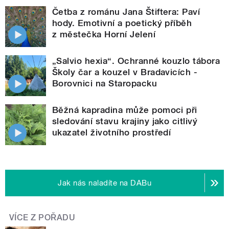
Četba z románu Jana Štiftera: Paví
hody. Emotivní a poetický příběh
z městečka Horní Jelení
„Salvio hexia“. Ochranné kouzlo tábora
Školy čar a kouzel v Bradavicích -
Borovnici na Staropacku
Běžná kapradina může pomoci při
sledování stavu krajiny jako citlivý
ukazatel životního prostředí
Jak nás naladíte na DABu
VÍCE Z POŘADU