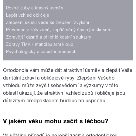
Rovné zuby a krásný úsměv
Lepší vzhled obličeje
Zlepšení skusu vede ke zlepšení žvýkání
Prevence ztráty zubů, zapříčiněný špatným skusem
Zdravější dásně a přilehlé kostní struktury
Zdravý TMK / mandibulární kloub
Psychologický a sociální prospěch
Ortodoncie vám může dát atraktivní úsměv a zlepšit Vaše
dentální zdraví a obličejové rysy. Zlepšení Vašeho
vzhledu může zvýšit sebevědomí a výzkumy v této
oblastí ukazují, že atraktivní vzhled zubů i obličeje jsou
důležitým předpokladem budoucího úspěchu.
V jakém věku mohu začít s léčbou?
Ve většinu případů je nejlepší začít s ortodontickou