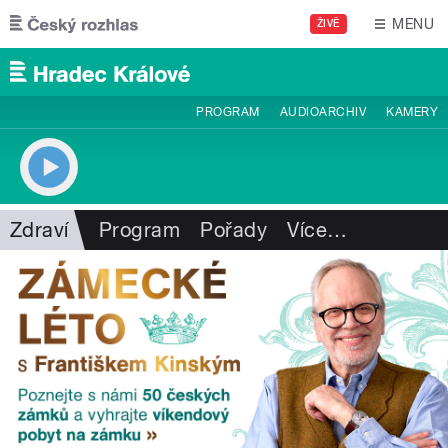
Přejít k hlavnímu obsahu
MENU
ŽIVĚ
PROGRAM
AUDIOARCHIV
KAMERY
Zdraví
Program
Pořady
Více
…