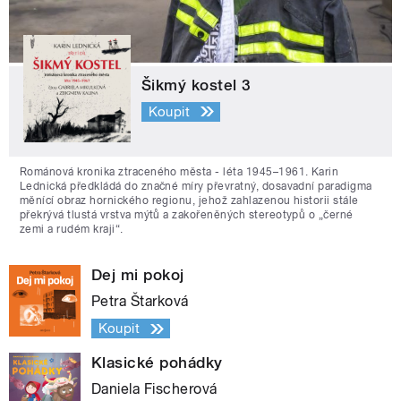
Šikmý kostel 3
Koupit
Románová kronika ztraceného města - léta 1945–1961. Karin
Lednická předkládá do značné míry převratný, dosavadní paradigma
měnící obraz hornického regionu, jehož zahlazenou historii stále
překrývá tlustá vrstva mýtů a zakořeněných stereotypů o „černé
zemi a rudém kraji“.
Dej mi pokoj
Petra Štarková
Koupit
Klasické pohádky
Daniela Fischerová