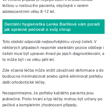
léčbou u rostoucího pacienta, obyčejně v raném
adolescenčním věku 8-12 let.
Dentální hygienistka Lenka Barillová vám poradí
jak správně pečovat o svůj chrup
Toto období odpovídá nejbouřivějšímu vývoji čelistí. V
některých případech nepoměr skeletální pozice obličeje i
čelistí musí být upraven ihned po jejich diagnostikování, a
to může být i ve věku pěti let.
Zde včasná léčba může snížit závažnost deformace a do
budoucna minimalizovat anebo úplně eliminovat potřebu
další ortodontické léčby.
Nezapomínejme, že potřeby každého pacienta jsou
jedinečné. Proto trvání a typ léčby mohou být určeny po
pečlivé a kompletním zhodnocení případu.