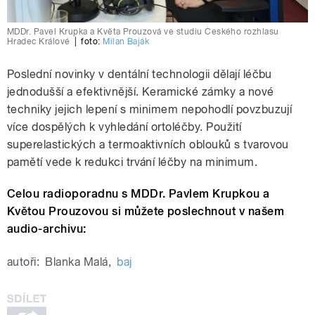
MDDr. Pavel Krupka a Květa Prouzová ve studiu Českého rozhlasu
Hradec Králové
|
foto:
Milan Baják
Poslední novinky v dentální technologii dělají léčbu
jednodušší a efektivnější. Keramické zámky a nové
techniky jejich lepení s minimem nepohodlí povzbuzují
více dospělých k vyhledání ortoléčby. Použití
superelastických a termoaktivních oblouků s tvarovou
pamětí vede k redukci trvání léčby na minimum.
Celou radioporadnu s MDDr. Pavlem Krupkou a
Květou Prouzovou si můžete poslechnout v našem
audio-archivu:
autoři:
Blanka Malá
,
baj