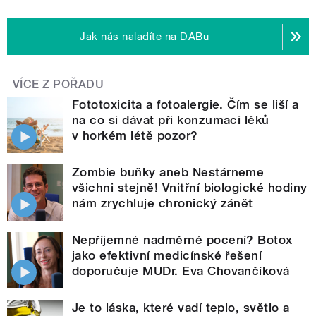
Jak nás naladíte na DABu
VÍCE Z POŘADU
Fototoxicita a fotoalergie. Čím se liší a
na co si dávat při konzumaci léků
v horkém létě pozor?
Zombie buňky aneb Nestárneme
všichni stejně! Vnitřní biologické hodiny
nám zrychluje chronický zánět
Nepříjemné nadměrné pocení? Botox
jako efektivní medicínské řešení
doporučuje MUDr. Eva Chovančíková
Je to láska, které vadí teplo, světlo a