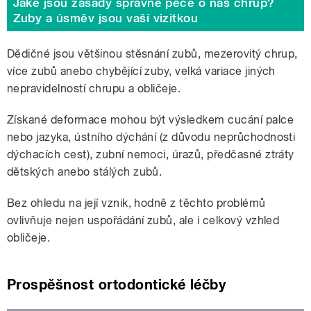
Jaké jsou zásady správné péče o náš chrup?
Zuby a úsměv jsou vaší vizitkou
Dědičné jsou většinou stěsnání zubů, mezerovitý chrup,
více zubů anebo chybějící zuby, velká variace jiných
nepravidelností chrupu a obličeje.
Získané deformace mohou být výsledkem cucání palce
nebo jazyka, ústního dýchání (z důvodu neprůchodnosti
dýchacích cest), zubní nemoci, úrazů, předčasné ztráty
dětských anebo stálých zubů.
Bez ohledu na její vznik, hodně z těchto problémů
ovlivňuje nejen uspořádání zubů, ale i celkový vzhled
obličeje.
Prospěšnost ortodontické léčby