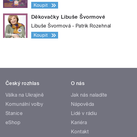
Koupit
Děkovačky Libuše Švormové
Libuše Švormová - Patrik Rozehnal
Koupit
Český rozhlas
O nás
Válka na Ukrajině
Jak nás naladíte
Komunální volby
Nápověda
Stanice
Lidé v rádiu
eShop
Kariéra
Kontakt